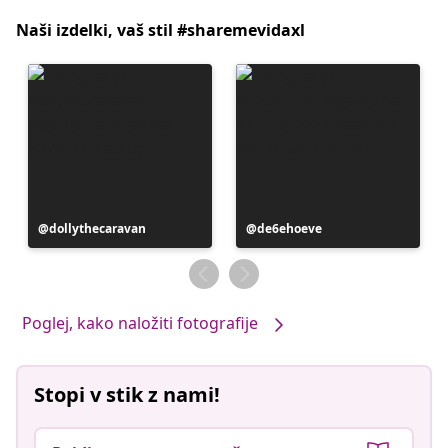
Naši izdelki, vaš stil #sharemevidaxl
Objavo
dollythecaravan
Objavo
de6ehoeve
je
je
objavil
objavil
Poglej, kako naložiti fotografije
Stopi v stik z nami!