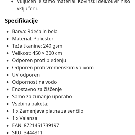
Vključen je samo material. Kovinski deli/okvir niso
vključeni.
Specifikacije
Barva: Rdeča in bela
Material: Poliester
Teža tkanine: 240 gsm
Velikost: 450 × 300 cm
Odporen proti bledenju
Odporen proti vremenskim vplivom
UV odporen
Odpornost na vodo
Enostavno za čiščenje
Samo za zunanjo uporabo
Vsebina paketa:
1 x Zamenjava platna za senčilo
1 x Valansa
EAN: 8721451739197
SKU: 3444311