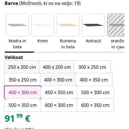
Barva
(Možnosti, ki so na voljo: 19)
Modra in
Krem
Rumena
Antracit
oranžna
bela
in bela
in rjava
Velikost
250 x 200 cm
400 x 200 cm
300 x 250 cm
350 x 250 cm
400 × 300 cm
400 × 350 cm
450 × 300 cm
450 × 350 cm
500 × 300 cm
500 × 350 cm
600 × 300 cm
600 × 350 cm
99
91
€