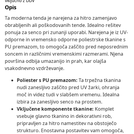
Vključno z DDV
Opis
Ta moderna tenda je narejena za hitro zamenjavo
obrabljenih ali poškodovanih tende. Idealno rešitev
ponuja za senco pri zunanji uporabi. Narejena je iz UV-
odporne in vremensko odporne poliestrske tkanine s
PU premazom, to omogoča zaščito pred neposrednim
soncem in različnimi vremenskimi razmerami. Njena
površina odbija umazanijo in prah, kar olajša
vsakodnevno vzdrževanje.
Poliester s PU premazom:
Ta trpežna tkanina
nudi zanesljivo zaščito pred UV žarki, ohranja
moč in videz tudi v slabšem vremenu. Idealna
izbira za zanesljivo senco na prostem.
Vključene komponente tkanine:
Komplet
vsebuje glavno tkanino in dekorativni rob,
pripravljen za hitro namestitev na obstoječo
strukturo. Enostavna postavitev vam omogoča,