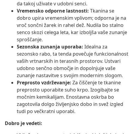
da takoj uživate v udobni senci.
Vremensko odporne lastnosti:
Tkanina se
dobro upira vremenskim vplivom; odporna je na
vroč sončni žarek in rahel dež. Nudila bo stalno
senco skozi celega leta, kar izboljša vaše zunanje
sproščanje.
Sezonska zunanja uporaba:
Idealna za
sezonsko rabo, ta tenda povečuje funkcionalnost
vaših vrtnarskih in terasnih prostorov. Ustvari
udobno senčno območje in dopolnjuje vaše
zunanje nastavitve s svojim modernim slogom.
Preprosto vzdrževanje:
Za čiščenje te tkanine
preprosto uporabite suho krpo. Izogibajte se
močnim kemikalijam. Enostavna oskrba bo
zagotovila dolgo življenjsko dobo in svež izgled
tudi po večkratni uporabi.
Dobro je vedeti: