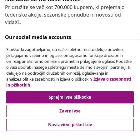
Pridružite se več kot 700.000 kupcem, ki prejemajo
tedenske akcije, sezonske ponudbe in novosti od
vidaXL.
Our social media accounts
S piškotki zagotavljamo, da naše spletno mesto deluje pravilno,
prilagajamo vsebino in oglase, omogočamo funkcije družabnih
omrežij, analiziramo omrežni promet in prilagojene oglase. Podatke
Odstop od pogodbe
o vaši uporabi našega spletnega mesta delimo s svojimi partnerji, ki
delujejo na področjih družabnih omrežij, oglaševanja in
Oddaj zahtevek za odstop od naročila.
analize.Politika zasebnosti in izjava o piškotkih
Izjava o zasebnosti
in piškotkih
Odstop od pogodbe
Sprejmi vse piškotke
Zavrni vse
Podpora za stranke
Nastavitve piškotkov
Poslovanje