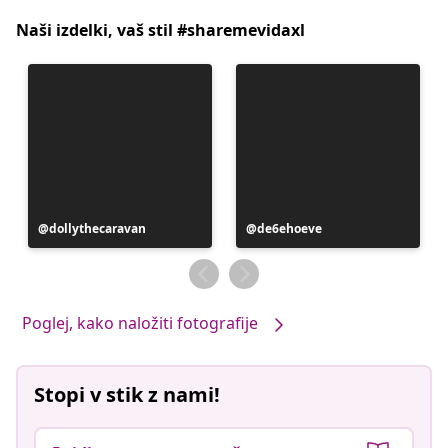
Naši izdelki, vaš stil #sharemevidaxl
Objavo
dollythecaravan
Objavo
de6ehoeve
je
je
objavil
objavil
Poglej, kako naložiti fotografije
Stopi v stik z nami!