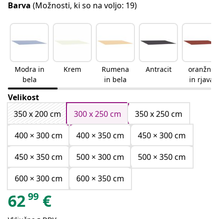
Barva
(Možnosti, ki so na voljo: 19)
Modra in
Krem
Rumena
Antracit
oranžna
bela
in bela
in rjava
Velikost
350 x 200 cm
300 x 250 cm
350 x 250 cm
400 × 300 cm
400 × 350 cm
450 × 300 cm
450 × 350 cm
500 × 300 cm
500 × 350 cm
600 × 300 cm
600 × 350 cm
99
62
€