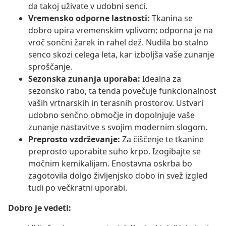
da takoj uživate v udobni senci.
Vremensko odporne lastnosti:
Tkanina se
dobro upira vremenskim vplivom; odporna je na
vroč sončni žarek in rahel dež. Nudila bo stalno
senco skozi celega leta, kar izboljša vaše zunanje
sproščanje.
Sezonska zunanja uporaba:
Idealna za
sezonsko rabo, ta tenda povečuje funkcionalnost
vaših vrtnarskih in terasnih prostorov. Ustvari
udobno senčno območje in dopolnjuje vaše
zunanje nastavitve s svojim modernim slogom.
Preprosto vzdrževanje:
Za čiščenje te tkanine
preprosto uporabite suho krpo. Izogibajte se
močnim kemikalijam. Enostavna oskrba bo
zagotovila dolgo življenjsko dobo in svež izgled
tudi po večkratni uporabi.
Dobro je vedeti: