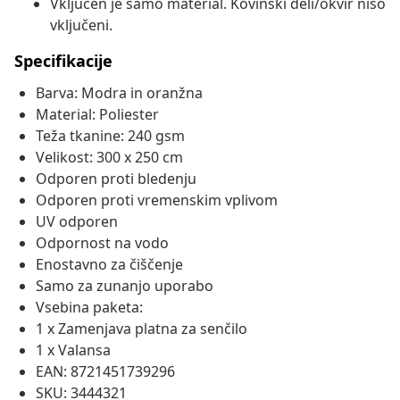
Vključen je samo material. Kovinski deli/okvir niso
vključeni.
Specifikacije
Barva: Modra in oranžna
Material: Poliester
Teža tkanine: 240 gsm
Velikost: 300 x 250 cm
Odporen proti bledenju
Odporen proti vremenskim vplivom
UV odporen
Odpornost na vodo
Enostavno za čiščenje
Samo za zunanjo uporabo
Vsebina paketa:
1 x Zamenjava platna za senčilo
1 x Valansa
EAN: 8721451739296
SKU: 3444321