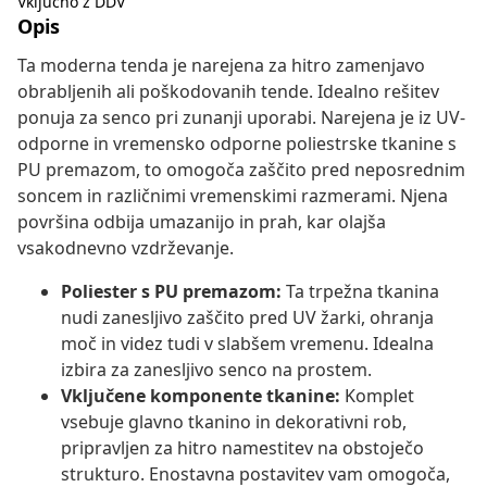
Vključno z DDV
Opis
Ta moderna tenda je narejena za hitro zamenjavo
obrabljenih ali poškodovanih tende. Idealno rešitev
ponuja za senco pri zunanji uporabi. Narejena je iz UV-
odporne in vremensko odporne poliestrske tkanine s
PU premazom, to omogoča zaščito pred neposrednim
soncem in različnimi vremenskimi razmerami. Njena
površina odbija umazanijo in prah, kar olajša
vsakodnevno vzdrževanje.
Poliester s PU premazom:
Ta trpežna tkanina
nudi zanesljivo zaščito pred UV žarki, ohranja
moč in videz tudi v slabšem vremenu. Idealna
izbira za zanesljivo senco na prostem.
Vključene komponente tkanine:
Komplet
vsebuje glavno tkanino in dekorativni rob,
pripravljen za hitro namestitev na obstoječo
strukturo. Enostavna postavitev vam omogoča,