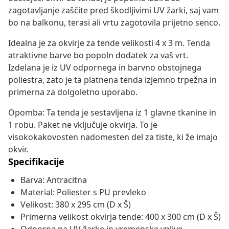
zagotavljanje zaščite pred škodljivimi UV žarki, saj vam
bo na balkonu, terasi ali vrtu zagotovila prijetno senco.
Idealna je za okvirje za tende velikosti 4 x 3 m. Tenda
atraktivne barve bo popoln dodatek za vaš vrt.
Izdelana je iz UV odpornega in barvno obstojnega
poliestra, zato je ta platnena tenda izjemno trpežna in
primerna za dolgoletno uporabo.
Opomba: Ta tenda je sestavljena iz 1 glavne tkanine in
1 robu. Paket ne vključuje okvirja. To je
visokokakovosten nadomesten del za tiste, ki že imajo
okvir.
Specifikacije
Barva: Antracitna
Material: Poliester s PU prevleko
Velikost: 380 x 295 cm (D x Š)
Primerna velikost okvirja tende: 400 x 300 cm (D x Š)