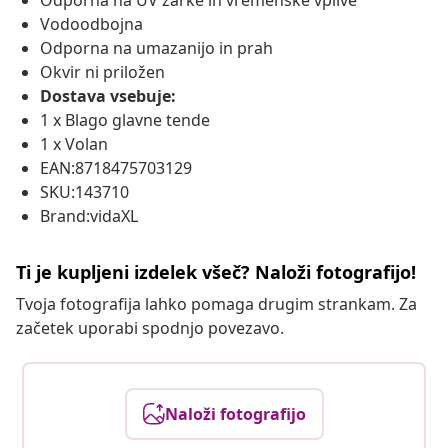
Odporna na UV žarke in vremenske vplive
Vodoodbojna
Odporna na umazanijo in prah
Okvir ni priložen
Dostava vsebuje:
1 x Blago glavne tende
1 x Volan
EAN:8718475703129
SKU:143710
Brand:vidaXL
Ti je kupljeni izdelek všeč? Naloži fotografijo!
Tvoja fotografija lahko pomaga drugim strankam. Za
začetek uporabi spodnjo povezavo.
Naloži fotografijo