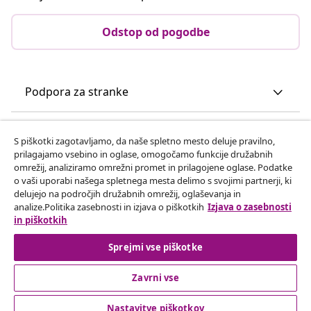
Odstop od pogodbe
Podpora za stranke
Poslovanje
S piškotki zagotavljamo, da naše spletno mesto deluje pravilno,
prilagajamo vsebino in oglase, omogočamo funkcije družabnih
omrežij, analiziramo omrežni promet in prilagojene oglase. Podatke
vidaXL
o vaši uporabi našega spletnega mesta delimo s svojimi partnerji, ki
delujejo na področjih družabnih omrežij, oglaševanja in
analize.Politika zasebnosti in izjava o piškotkih
Izjava o zasebnosti
Odkrijte več
in piškotkih
Sprejmi vse piškotke
Zavrni vse
Nastavitve piškotkov