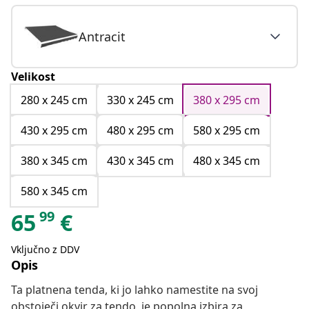
Antracit
Velikost
280 x 245 cm
330 x 245 cm
380 x 295 cm
430 x 295 cm
480 x 295 cm
580 x 295 cm
380 x 345 cm
430 x 345 cm
480 x 345 cm
580 x 345 cm
99
65
€
Vključno z DDV
Opis
Ta platnena tenda, ki jo lahko namestite na svoj
obstoječi okvir za tendo, je popolna izbira za