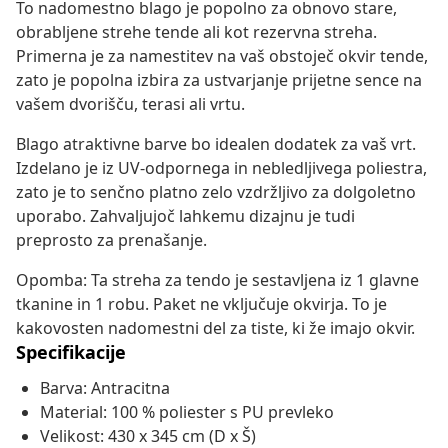
To nadomestno blago je popolno za obnovo stare,
obrabljene strehe tende ali kot rezervna streha.
Primerna je za namestitev na vaš obstoječ okvir tende,
zato je popolna izbira za ustvarjanje prijetne sence na
vašem dvorišču, terasi ali vrtu.
Blago atraktivne barve bo idealen dodatek za vaš vrt.
Izdelano je iz UV-odpornega in nebledljivega poliestra,
zato je to senčno platno zelo vzdržljivo za dolgoletno
uporabo. Zahvaljujoč lahkemu dizajnu je tudi
preprosto za prenašanje.
Opomba: Ta streha za tendo je sestavljena iz 1 glavne
tkanine in 1 robu. Paket ne vključuje okvirja. To je
kakovosten nadomestni del za tiste, ki že imajo okvir.
Specifikacije
Barva: Antracitna
Material: 100 % poliester s PU prevleko
Velikost: 430 x 345 cm (D x Š)