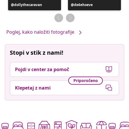
Objavo
dollythecaravan
Objavo
de6ehoeve
je
je
objavil
objavil
Poglej, kako naložiti fotografije
Stopi v stik z nami!
Pojdi v center za pomoč
Priporočeno
Klepetaj z nami