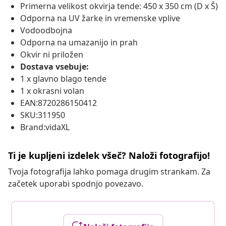
Primerna velikost okvirja tende: 450 x 350 cm (D x Š)
Odporna na UV žarke in vremenske vplive
Vodoodbojna
Odporna na umazanijo in prah
Okvir ni priložen
Dostava vsebuje:
1 x glavno blago tende
1 x okrasni volan
EAN:8720286150412
SKU:311950
Brand:vidaXL
Ti je kupljeni izdelek všeč? Naloži fotografijo!
Tvoja fotografija lahko pomaga drugim strankam. Za
začetek uporabi spodnjo povezavo.