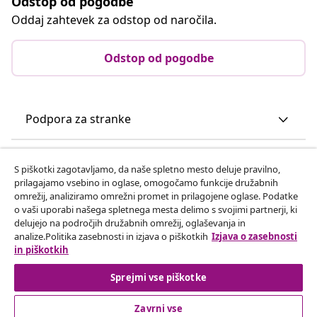
Odstop od pogodbe
Oddaj zahtevek za odstop od naročila.
Odstop od pogodbe
Podpora za stranke
Poslovanje
S piškotki zagotavljamo, da naše spletno mesto deluje pravilno,
prilagajamo vsebino in oglase, omogočamo funkcije družabnih
omrežij, analiziramo omrežni promet in prilagojene oglase. Podatke
vidaXL
o vaši uporabi našega spletnega mesta delimo s svojimi partnerji, ki
delujejo na področjih družabnih omrežij, oglaševanja in
analize.Politika zasebnosti in izjava o piškotkih
Izjava o zasebnosti
Odkrijte več
in piškotkih
Sprejmi vse piškotke
Zavrni vse