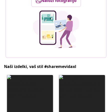
Naloži fotografijo
Naši izdelki, vaš stil #sharemevidaxl