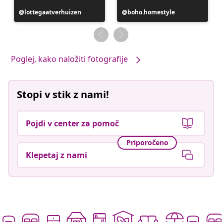
Objavo
lottegaatverhuizen
Objavo
boho.homestyle
je
je
objavil
objavil
Poglej, kako naložiti fotografije
Stopi v stik z nami!
Pojdi v center za pomoč
Priporočeno
Klepetaj z nami