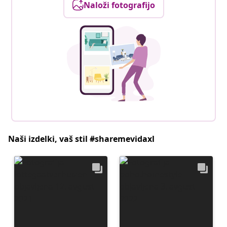
Naloži fotografijo
Naši izdelki, vaš stil #sharemevidaxl