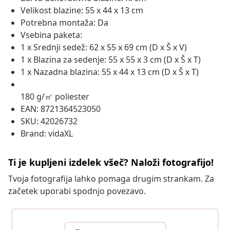
Velikost blazine: 55 x 44 x 13 cm
Potrebna montaža: Da
Vsebina paketa:
1 x Srednji sedež: 62 x 55 x 69 cm (D x Š x V)
1 x Blazina za sedenje: 55 x 55 x 3 cm (D x Š x T)
1 x Nazadna blazina: 55 x 44 x 13 cm (D x Š x T)
180 g/㎡ poliester
EAN: 8721364523050
SKU: 42026732
Brand: vidaXL
Ti je kupljeni izdelek všeč? Naloži fotografijo!
Tvoja fotografija lahko pomaga drugim strankam. Za
začetek uporabi spodnjo povezavo.