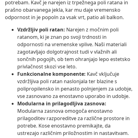
potrebam. Kavč je narejen iz trpežnega poli ratana in
prašno obarvanega jekla, kar mu daje vremensko
odpornost in je popoln za vsak vrt, patio ali balkon.
Vzdržljiv poli ratan:
Narejen z močnim poli
ratanom, ki je znan po svoji trdnosti in
odpornosti na vremenske vplive. Naši materiali
zagotavljajo dolgotrajnost tudi v vlažnih ali
sončnih pogojih, ob tem ohranjajo lepo estetsko
privlačnost skozi vse leto.
Funkcionalne komponente:
Kavč vključuje
vzdržljiva poli ratan naslonjala ter blazine s
polipropilensko in penasto polnjenjem za udobje,
vse zasnovano za enostavno uporabo in udobje.
Modularna in prilagodljiva zasnova:
Modularna zasnova omogoča enostavno
prilagoditev razporeditve za različne prostore in
potrebe. Kose enostavno premikajte, da
ustrezajo različnim priložnostim in nastavitvam.