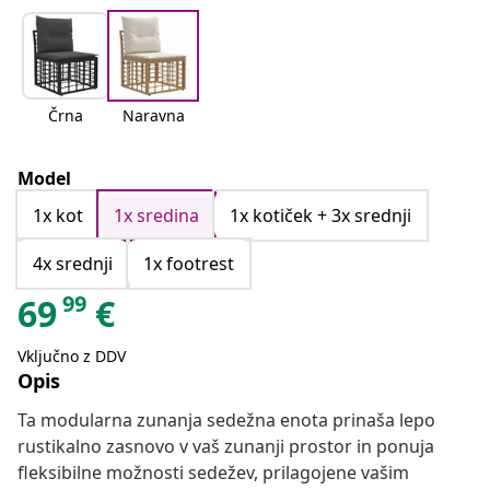
Črna
Naravna
Model
1x kot
1x sredina
1x kotiček + 3x srednji
4x srednji
1x footrest
99
69
€
Vključno z DDV
Opis
Ta modularna zunanja sedežna enota prinaša lepo
rustikalno zasnovo v vaš zunanji prostor in ponuja
fleksibilne možnosti sedežev, prilagojene vašim