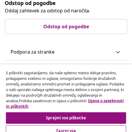
Odstop od pogodbe
Oddaj zahtevek za odstop od naročila.
Odstop od pogodbe
Podpora za stranke
Poslovanje
S piškotki zagotavljamo, da naše spletno mesto deluje pravilno,
prilagajamo vsebino in oglase, omogočamo funkcije družabnih
omrežij, analiziramo omrežni promet in prilagojene oglase. Podatke
vidaXL
o vaši uporabi našega spletnega mesta delimo s svojimi partnerji, ki
delujejo na področjih družabnih omrežij, oglaševanja in
analize.Politika zasebnosti in izjava o piškotkih
Izjava o zasebnosti
Odkrijte več
in piškotkih
Sprejmi vse piškotke
Zavrni vse