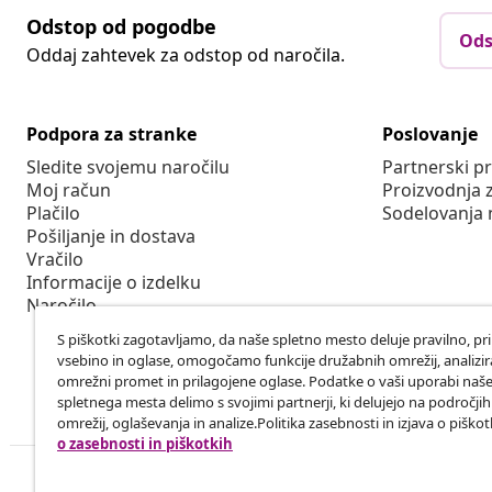
Odstop od pogodbe
Ods
Oddaj zahtevek za odstop od naročila.
Podpora za stranke
Poslovanje
Sledite svojemu naročilu
Partnerski 
Moj račun
Proizvodnja 
Plačilo
Sodelovanja 
Pošiljanje in dostava
Vračilo
Informacije o izdelku
Naročilo
S piškotki zagotavljamo, da naše spletno mesto deluje pravilno, pr
vsebino in oglase, omogočamo funkcije družabnih omrežij, analiz
omrežni promet in prilagojene oglase. Podatke o vaši uporabi naš
spletnega mesta delimo s svojimi partnerji, ki delujejo na področji
omrežij, oglaševanja in analize.Politika zasebnosti in izjava o piškot
o zasebnosti in piškotkih