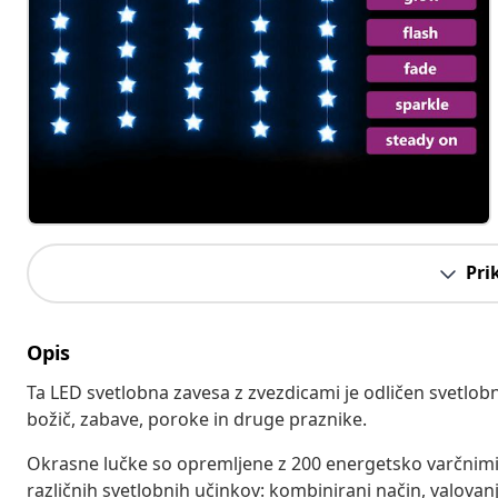
Pri
Opis
Ta LED svetlobna zavesa z zvezdicami je odličen svetlobn
božič, zabave, poroke in druge praznike.
Okrasne lučke so opremljene z 200 energetsko varčnimi L
različnih svetlobnih učinkov: kombinirani način, valovan