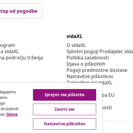
top od pogodbe
vidaXL
program
O vidaXL
za vidaXL
Splošni pogoji Prodajalec vid
na področju trženja
Politika zasebnosti
Izjava o piškotkih
Pogoji prednostne dostave
Nastavitve piškotkov
Zaposlitve pri vidaXL
Securitate
ilagajamo
Odgovorna oseba EU
Sprejmi vse piškotke
iramo
Politiko EPR
ega
Izjava o dostopnosti
h družabnih
Zavrni vse
kih
Izjava
Nastavitve piškotkov