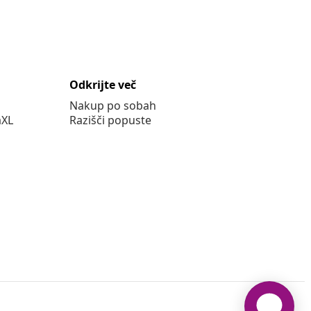
Odkrijte več
Nakup po sobah
aXL
Razišči popuste