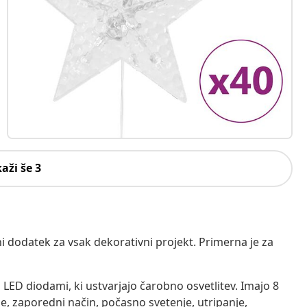
kaži še 3
i dodatek za vsak dekorativni projekt. Primerna je za
ED diodami, ki ustvarjajo čarobno osvetlitev. Imajo 8
je, zaporedni način, počasno svetenje, utripanje,