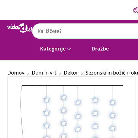
Prejšnja
Naslednja
Kategorije
Dražbe
Domov
Dom in vrt
Dekor
Sezonski in božični ok