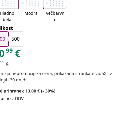
Hladno
Modra
večbarvn
bela
o
likost
00
500
99
0
€
99
€
jnižja nepromocijska cena, prikazana strankam vidaXL v
dnjih 30 dneh.
j prihranek 13.00 € (- 30%)
ljučno z DDV