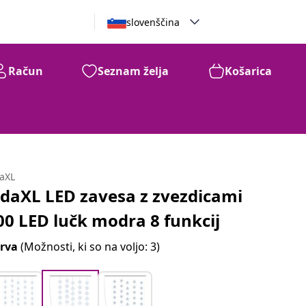
slovenščina
Račun
Seznam želja
Košarica
daXL
idaXL LED zavesa z zvezdicami
00 LED lučk modra 8 funkcij
rva
(Možnosti, ki so na voljo: 3)