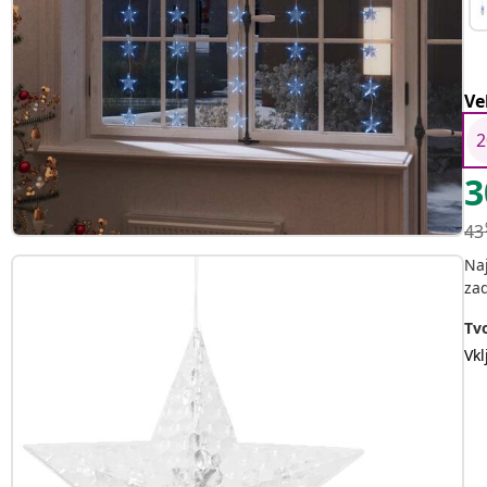
Ve
2
3
43
Na
za
Tvo
Vk