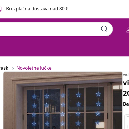
Brezplačna dostava nad 80 €
raski
Novoletne lučke
vi
v
2
Ba