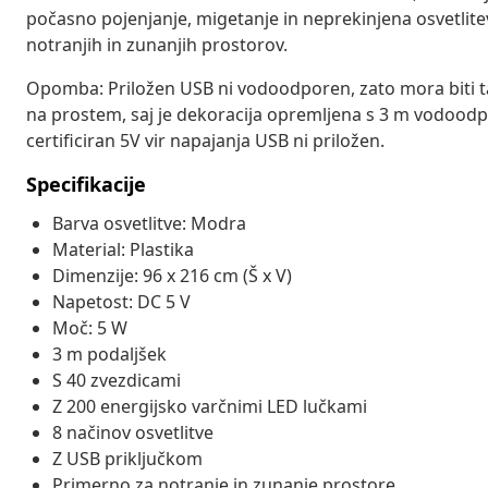
počasno pojenjanje, migetanje in neprekinjena osvetlitev
notranjih in zunanjih prostorov.
Opomba: Priložen USB ni vodoodporen, zato mora biti ta 
na prostem, saj je dekoracija opremljena s 3 m vodoodp
certificiran 5V vir napajanja USB ni priložen.
Specifikacije
Barva osvetlitve: Modra
Material: Plastika
Dimenzije: 96 x 216 cm (Š x V)
Napetost: DC 5 V
Moč: 5 W
3 m podaljšek
S 40 zvezdicami
Z 200 energijsko varčnimi LED lučkami
8 načinov osvetlitve
Z USB priključkom
Primerno za notranje in zunanje prostore