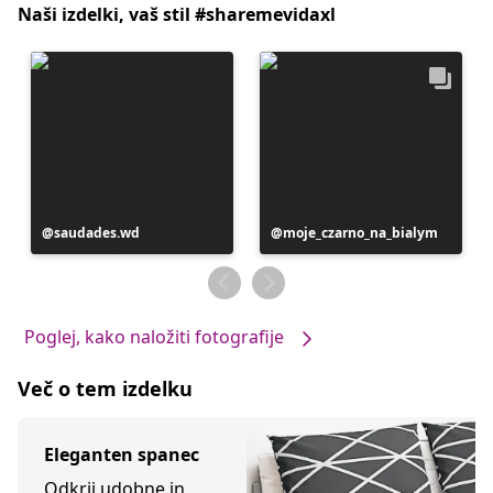
Naši izdelki, vaš stil #sharemevidaxl
Objavo
saudades.wd
Objavo
moje_czarno_na_bialym
je
je
objavil
objavil
Poglej, kako naložiti fotografije
Več o tem izdelku
Eleganten spanec
Odkrij udobne in