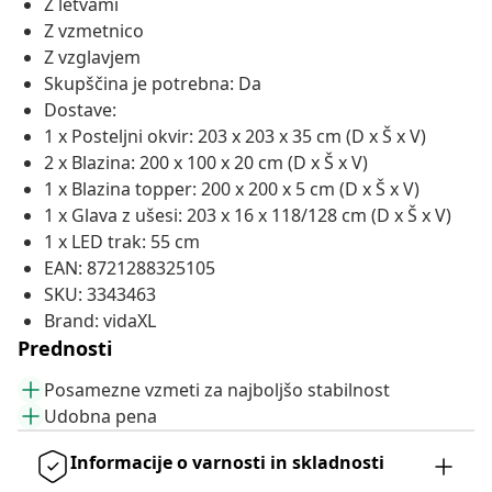
Z letvami
Z vzmetnico
Z vzglavjem
Skupščina je potrebna: Da
Dostave:
1 x Posteljni okvir: 203 x 203 x 35 cm (D x Š x V)
2 x Blazina: 200 x 100 x 20 cm (D x Š x V)
1 x Blazina topper: 200 x 200 x 5 cm (D x Š x V)
1 x Glava z ušesi: 203 x 16 x 118/128 cm (D x Š x V)
1 x LED trak: 55 cm
EAN: 8721288325105
SKU: 3343463
Brand: vidaXL
Prednosti
Posamezne vzmeti za najboljšo stabilnost
Udobna pena
Informacije o varnosti in skladnosti