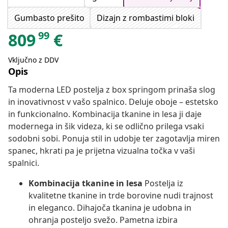
Gumbasto prešito
Dizajn z rombastimi bloki
99
809
€
Vključno z DDV
Opis
Ta moderna LED postelja z box springom prinaša slog
in inovativnost v vašo spalnico. Deluje oboje – estetsko
in funkcionalno. Kombinacija tkanine in lesa ji daje
modernega in šik videza, ki se odlično prilega vsaki
sodobni sobi. Ponuja stil in udobje ter zagotavlja miren
spanec, hkrati pa je prijetna vizualna točka v vaši
spalnici.
Kombinacija tkanine in lesa
Postelja iz
kvalitetne tkanine in trde borovine nudi trajnost
in eleganco. Dihajoča tkanina je udobna in
ohranja posteljo svežo. Pametna izbira