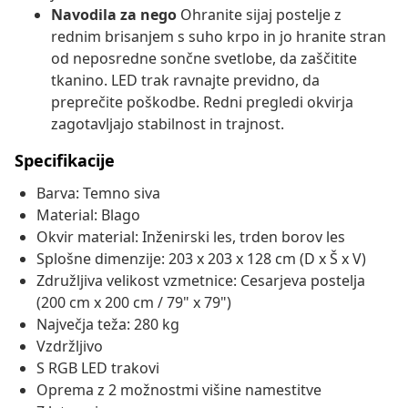
Navodila za nego
Ohranite sijaj postelje z
rednim brisanjem s suho krpo in jo hranite stran
od neposredne sončne svetlobe, da zaščitite
tkanino. LED trak ravnajte previdno, da
preprečite poškodbe. Redni pregledi okvirja
zagotavljajo stabilnost in trajnost.
Specifikacije
Barva: Temno siva
Material: Blago
Okvir material: Inženirski les, trden borov les
Splošne dimenzije: 203 x 203 x 128 cm (D x Š x V)
Združljiva velikost vzmetnice: Cesarjeva postelja
(200 cm x 200 cm / 79" x 79")
Največja teža: 280 kg
Vzdržljivo
S RGB LED trakovi
Oprema z 2 možnostmi višine namestitve