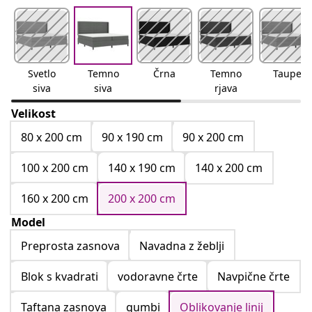
Svetlo
Temno
Črna
Temno
Taupe
siva
siva
rjava
Velikost
80 x 200 cm
90 x 190 cm
90 x 200 cm
100 x 200 cm
140 x 190 cm
140 x 200 cm
160 x 200 cm
200 x 200 cm
Model
Preprosta zasnova
Navadna z žeblji
Blok s kvadrati
vodoravne črte
Navpične črte
Taftana zasnova
gumbi
Oblikovanje linij