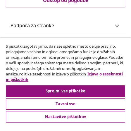
Odstop od pogodbe
Podpora za stranke
Poslovanje
S piškotki zagotavljamo, da naše spletno mesto deluje pravilno,
prilagajamo vsebino in oglase, omogočamo funkcije družabnih
omrežij, analiziramo omrežni promet in prilagojene oglase. Podatke
vidaXL
o vaši uporabi našega spletnega mesta delimo s svojimi partnerji, ki
delujejo na področjih družabnih omrežij, oglaševanja in
analize.Politika zasebnosti in izjava o piškotkih
Izjava o zasebnosti
Odkrijte več
in piškotkih
Sprejmi vse piškotke
Zavrni vse
Nastavitve piškotkov
© 2008-2026 vidaXL Spletna stran www.vidaxl.si je last vidaXL
Marketplace Europe B.V.