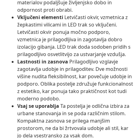
materialov podaljšuje življenjsko dobo in
odpornost proti obrabi.
Vključeni elementi
Letvičasti okvir, vzmetnica z
žepkastimi vilicami in LED trak so vključeni.
Letvičasti okvir ponuja močno podporo,
vzmetnica je prilagodljiva in zagotavlja dobro
izolacijo gibanja. LED trak doda sodoben pridih s
prilagodljivo osvetlitvijo za ustvarjanje vzdušja.
Lastnosti in zasnova
Prilagodljivo vzglavje
zagotavlja udobje in prilagoditev. Dve možnosti
višine nudita fleksibilnost, kar povečuje udobje in
podporo. Oblika postelje združuje funkcionalnost
z estetiko, kar ponuja tako praktičnost kot tudi
moderno podobo.
Vsaj se uporablja
Ta postelja je odlična izbira za
urbane stanovanja in se poda različnim stilom.
Kompaktna zasnova se prilega manjšim
prostorom, ne da bi žrtvovala udobje ali stil, kar
jo dela vsestransko za vsak dom.