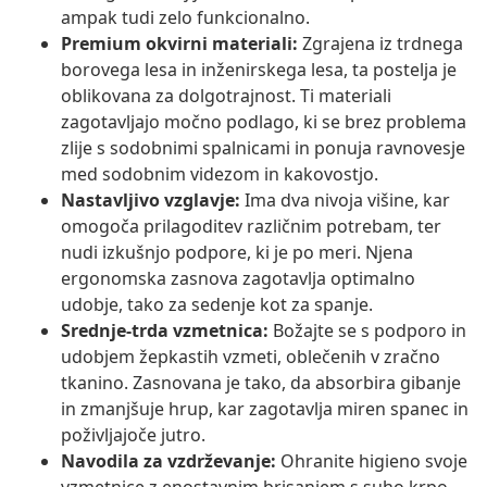
ampak tudi zelo funkcionalno.
Premium okvirni materiali:
Zgrajena iz trdnega
borovega lesa in inženirskega lesa, ta postelja je
oblikovana za dolgotrajnost. Ti materiali
zagotavljajo močno podlago, ki se brez problema
zlije s sodobnimi spalnicami in ponuja ravnovesje
med sodobnim videzom in kakovostjo.
Nastavljivo vzglavje:
Ima dva nivoja višine, kar
omogoča prilagoditev različnim potrebam, ter
nudi izkušnjo podpore, ki je po meri. Njena
ergonomska zasnova zagotavlja optimalno
udobje, tako za sedenje kot za spanje.
Srednje-trda vzmetnica:
Božajte se s podporo in
udobjem žepkastih vzmeti, oblečenih v zračno
tkanino. Zasnovana je tako, da absorbira gibanje
in zmanjšuje hrup, kar zagotavlja miren spanec in
poživljajoče jutro.
Navodila za vzdrževanje:
Ohranite higieno svoje