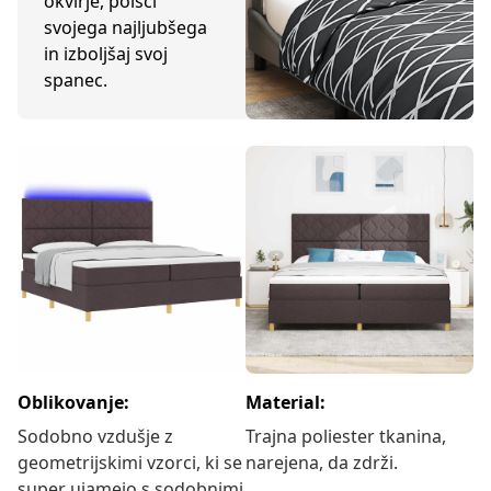
okvirje, poišči
svojega najljubšega
in izboljšaj svoj
spanec.
Oblikovanje:
Material:
Sodobno vzdušje z
Trajna poliester tkanina,
geometrijskimi vzorci, ki se
narejena, da zdrži.
super ujamejo s sodobnimi