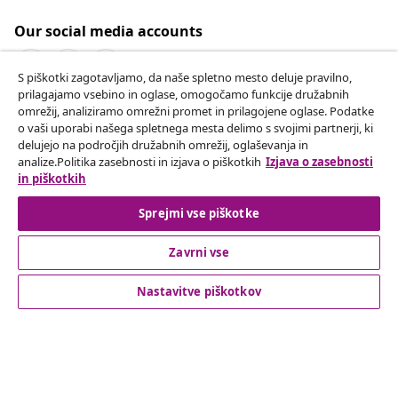
Our social media accounts
S piškotki zagotavljamo, da naše spletno mesto deluje pravilno,
prilagajamo vsebino in oglase, omogočamo funkcije družabnih
omrežij, analiziramo omrežni promet in prilagojene oglase. Podatke
Odstop od pogodbe
o vaši uporabi našega spletnega mesta delimo s svojimi partnerji, ki
Oddaj zahtevek za odstop od naročila.
delujejo na področjih družabnih omrežij, oglaševanja in
analize.Politika zasebnosti in izjava o piškotkih
Izjava o zasebnosti
in piškotkih
Odstop od pogodbe
Sprejmi vse piškotke
Zavrni vse
Podpora za stranke
Nastavitve piškotkov
Poslovanje
vidaXL