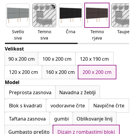
Svetlo
Temno
Črna
Temno
Taupe
siva
siva
rjava
Velikost
90 x 200 cm
100 x 200 cm
120 x 190 cm
120 x 200 cm
160 x 200 cm
200 x 200 cm
Model
Preprosta zasnova
Navadna z žeblji
Blok s kvadrati
vodoravne črte
Navpične črte
Taftana zasnova
gumbi
Oblikovanje linij
Gumbasto prešito
Dizajn z rombastimi bloki