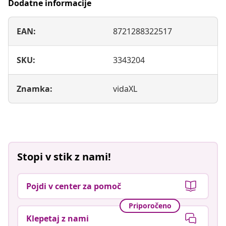
Dodatne informacije
EAN:
8721288322517
SKU:
3343204
Znamka:
vidaXL
Stopi v stik z nami!
Pojdi v center za pomoč
Priporočeno
Klepetaj z nami