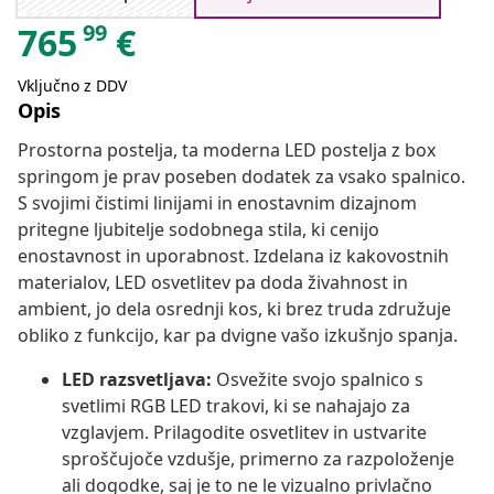
99
765
€
Vključno z DDV
Opis
Prostorna postelja, ta moderna LED postelja z box
springom je prav poseben dodatek za vsako spalnico.
S svojimi čistimi linijami in enostavnim dizajnom
pritegne ljubitelje sodobnega stila, ki cenijo
enostavnost in uporabnost. Izdelana iz kakovostnih
materialov, LED osvetlitev pa doda živahnost in
ambient, jo dela osrednji kos, ki brez truda združuje
obliko z funkcijo, kar pa dvigne vašo izkušnjo spanja.
LED razsvetljava:
Osvežite svojo spalnico s
svetlimi RGB LED trakovi, ki se nahajajo za
vzglavjem. Prilagodite osvetlitev in ustvarite
sproščujoče vzdušje, primerno za razpoloženje
ali dogodke, saj je to ne le vizualno privlačno