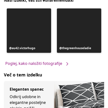
Naši izdelki, vaš stil #sharemevidaxl
Objavo
au42.victorhugo
Objavo
thegreenhouseladie
je
je
objavil
objavil
Poglej, kako naložiti fotografije
Več o tem izdelku
Eleganten spanec
Odkrij udobne in
elegantne posteljne