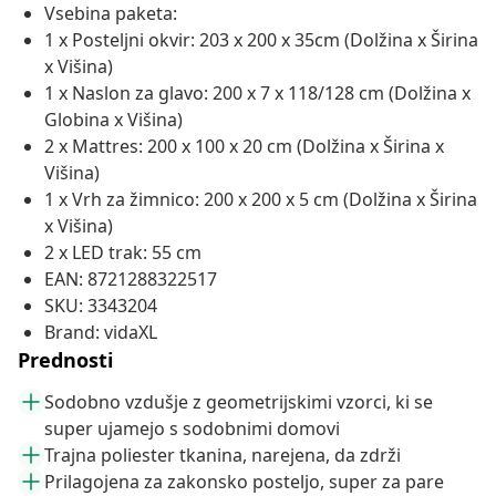
Vsebina paketa:
1 x Posteljni okvir: 203 x 200 x 35cm (Dolžina x Širina
x Višina)
1 x Naslon za glavo: 200 x 7 x 118/128 cm (Dolžina x
Globina x Višina)
2 x Mattres: 200 x 100 x 20 cm (Dolžina x Širina x
Višina)
1 x Vrh za žimnico: 200 x 200 x 5 cm (Dolžina x Širina
x Višina)
2 x LED trak: 55 cm
EAN: 8721288322517
SKU: 3343204
Brand: vidaXL
Prednosti
Sodobno vzdušje z geometrijskimi vzorci, ki se
super ujamejo s sodobnimi domovi
Trajna poliester tkanina, narejena, da zdrži
Prilagojena za zakonsko posteljo, super za pare