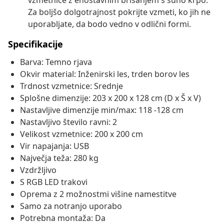
vzmetnice z enostavnim brisanjem s suho krpo.
Za boljšo dolgotrajnost pokrijte vzmeti, ko jih ne
uporabljate, da bodo vedno v odlični formi.
Specifikacije
Barva: Temno rjava
Okvir material: Inženirski les, trden borov les
Trdnost vzmetnice: Srednje
Splošne dimenzije: 203 x 200 x 128 cm (D x Š x V)
Nastavljive dimenzije min/max: 118 -128 cm
Nastavljivo število ravni: 2
Velikost vzmetnice: 200 x 200 cm
Vir napajanja: USB
Največja teža: 280 kg
Vzdržljivo
S RGB LED trakovi
Oprema z 2 možnostmi višine namestitve
Samo za notranjo uporabo
Potrebna montaža: Da