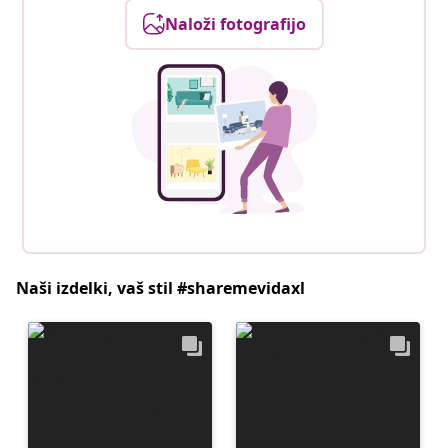
Naloži fotografijo
Naši izdelki, vaš stil #sharemevidaxl