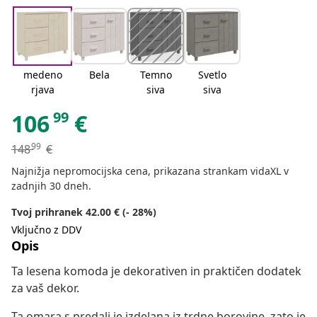
medeno
Bela
Temno
Svetlo
rjava
siva
siva
99
106
€
99
148
€
Najnižja nepromocijska cena, prikazana strankam vidaXL v
zadnjih 30 dneh.
Tvoj prihranek 42.00 € (- 28%)
Vključno z DDV
Opis
Ta lesena komoda je dekorativen in praktičen dodatek
za vaš dekor.
Ta omara s predali je izdelana iz trdne borovine, zato je