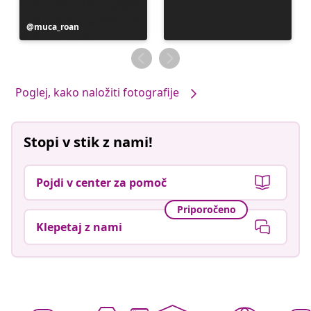
Objavo
muca_roan
je
objavil
Poglej, kako naložiti fotografije
Stopi v stik z nami!
Pojdi v center za pomoč
Priporočeno
Klepetaj z nami