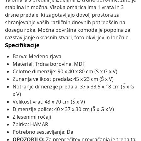
stabilna in močna. Visoka omarica ima 1 vrata in 3
drsne predale, ki zagotavljajo dovolj prostora za
shranjevanje vaših različnih dnevnih potrebščin na
dosegu roke. Močna površina komode je popolna za
razstavljanje okrasnih stvari, foto okvirjev in lončnic.
Specifikacije
Barva: Medeno rjava
Material: Trdna borovina, MDF
Celotne dimenzije: 90 x 40 x 80 cm (Š x G x V)
Zunanja velikost predala: 45 x 23 cm (Š x V)
Notranje dimenzije predala: 37 x 33,5 x 18 cm (Š x G
x V)
Velikost vrat: 43 x 70 cm (Š x V)
Dimenzije police: 40 x 37 x 30 cm (Š x G x V)
Z lesenimi ročaji
Zbirka: HAMAR
Potrebno sestavljanje: Da
OPOZORILO:
Za preprečitev prevračanja je treba ta