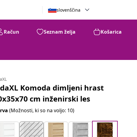
slovenščina
Račun
Seznam želja
Košarica
daXL
idaXL Komoda dimljeni hrast
0x35x70 cm inženirski les
rva
(Možnosti, ki so na voljo: 10)