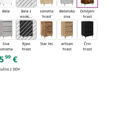
Bela
Bela z
sonoma
Betonsko
Dimljeni
visokim
hrast
siva
hrast
sijajem
Siva
Rjavi
Star les
artisan
Črni
sonoma
hrast
hrast
hrast
99
5
€
ljučno z DDV