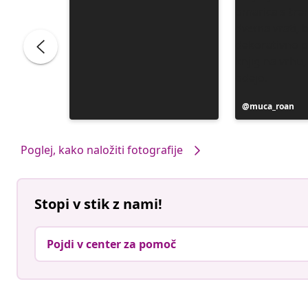
Objavo
muca_roan
je
objavil
Poglej, kako naložiti fotografije
Stopi v stik z nami!
Pojdi v center za pomoč