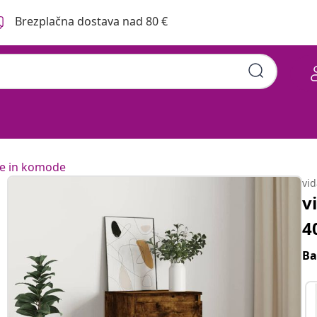
Brezplačna dostava nad 80 €
e in komode
vi
v
4
Ba