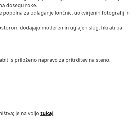
 na dosegu roke.
e popolna za odlaganje lončnic, uokvirjenih fotografij in
storom dodajajo moderen in uglajen slog, hkrati pa
abiti s priloženo napravo za pritrditev na steno.
ištva; je na voljo
tukaj