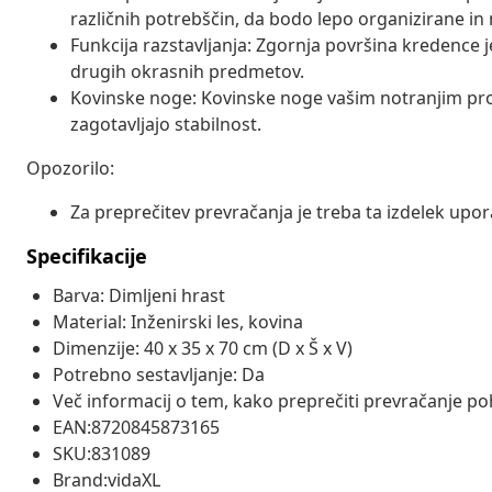
različnih potrebščin, da bodo lepo organizirane in
Funkcija razstavljanja: Zgornja površina kredence j
drugih okrasnih predmetov.
Kovinske noge: Kovinske noge vašim notranjim pro
zagotavljajo stabilnost.
Opozorilo:
Za preprečitev prevračanja je treba ta izdelek upor
Specifikacije
Barva: Dimljeni hrast
Material: Inženirski les, kovina
Dimenzije: 40 x 35 x 70 cm (D x Š x V)
Potrebno sestavljanje: Da
Več informacij o tem, kako preprečiti prevračanje poh
EAN:8720845873165
SKU:831089
Brand:vidaXL