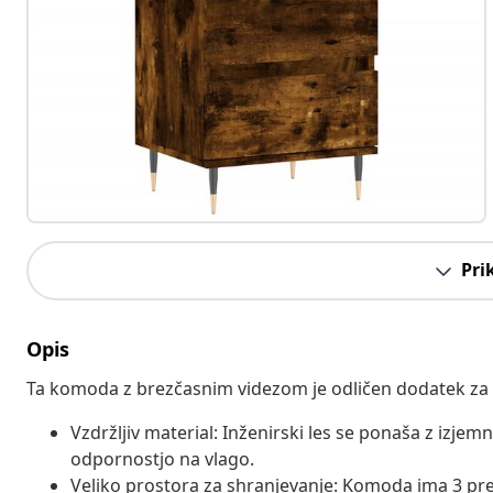
Pri
Opis
Ta komoda z brezčasnim videzom je odličen dodatek za
Vzdržljiv material: Inženirski les se ponaša z izjem
odpornostjo na vlago.
Veliko prostora za shranjevanje: Komoda ima 3 pred