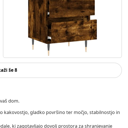
kaži še 8
 vaš dom.
no kakovostjo, gladko površino ter močjo, stabilnostjo in
ale, ki zagotavljajo dovolj prostora za shranjevanje