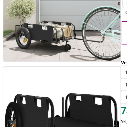
Ve
7
Vk