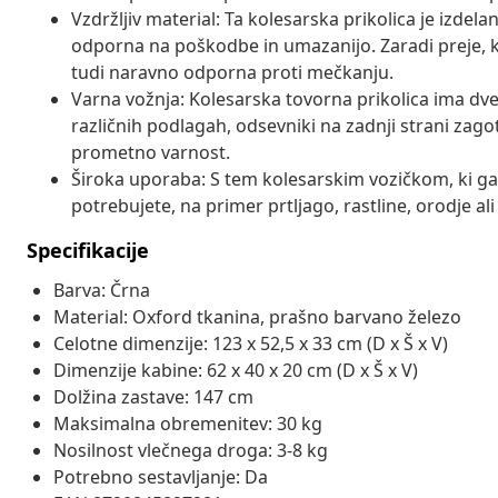
Vzdržljiv material: Ta kolesarska prikolica je izdel
odporna na poškodbe in umazanijo. Zaradi preje, ki 
tudi naravno odporna proti mečkanju.
Varna vožnja: Kolesarska tovorna prikolica ima dve 
različnih podlagah, odsevniki na zadnji strani zago
prometno varnost.
Široka uporaba: S tem kolesarskim vozičkom, ki ga 
potrebujete, na primer prtljago, rastline, orodje ali 
Specifikacije
Barva: Črna
Material: Oxford tkanina, prašno barvano železo
Celotne dimenzije: 123 x 52,5 x 33 cm (D x Š x V)
Dimenzije kabine: 62 x 40 x 20 cm (D x Š x V)
Dolžina zastave: 147 cm
Maksimalna obremenitev: 30 kg
Nosilnost vlečnega droga: 3-8 kg
Potrebno sestavljanje: Da