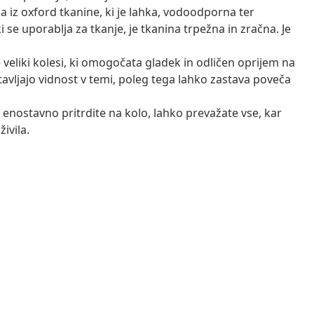
ana iz oxford tkanine, ki je lahka, vodoodporna ter
se uporablja za tkanje, je tkanina trpežna in zračna. Je
veliki kolesi, ki omogočata gladek in odličen oprijem na
tavljajo vidnost v temi, poleg tega lahko zastava poveča
enostavno pritrdite na kolo, lahko prevažate vse, kar
živila.