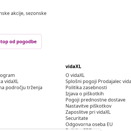
nske akcije, sezonske
top od pogodbe
vidaXL
program
O vidaXL
za vidaXL
Splošni pogoji Prodajalec vid
na področju trženja
Politika zasebnosti
Izjava o piškotkih
Pogoji prednostne dostave
Nastavitve piškotkov
Zaposlitve pri vidaXL
Securitate
Odgovorna oseba EU
Politiko EPR