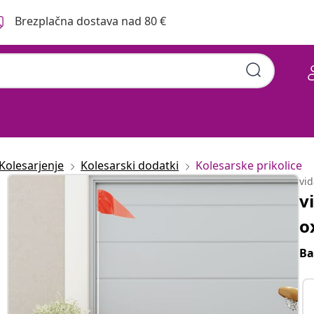
Brezplačna dostava nad 80 €
Kolesarjenje
Kolesarski dodatki
Kolesarske prikolice
vi
v
o
Ba