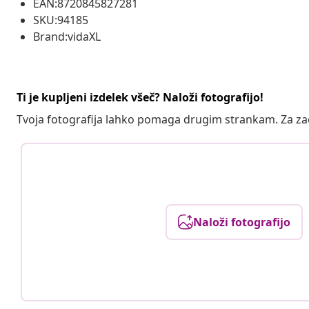
EAN:8720845827281
SKU:94185
Brand:vidaXL
Ti je kupljeni izdelek všeč? Naloži fotografijo!
Tvoja fotografija lahko pomaga drugim strankam. Za z
Naloži fotografijo