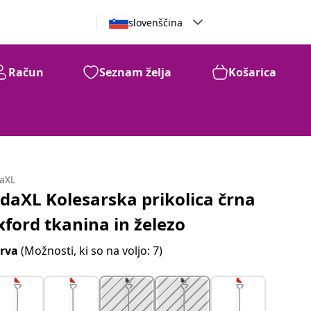
slovenščina
Račun
Seznam želja
Košarica
daXL
idaXL Kolesarska prikolica črna
xford tkanina in železo
rva
(Možnosti, ki so na voljo: 7)