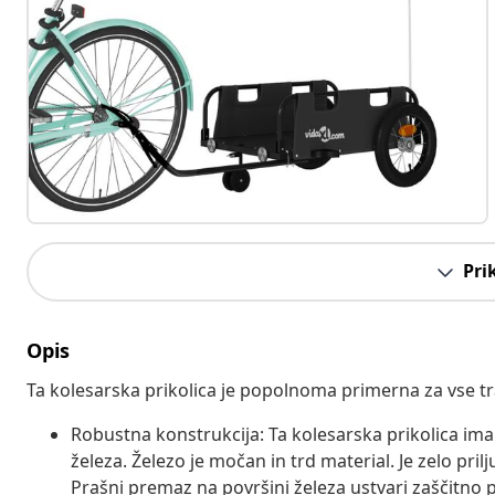
Pri
Opis
Ta kolesarska prikolica je popolnoma primerna za vse tra
Robustna konstrukcija: Ta kolesarska prikolica ima 
železa. Železo je močan in trd material. Je zelo pril
Prašni premaz na površini železa ustvari zaščitno p