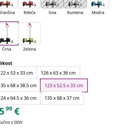
Oranžna
Rdeča
Siva
Rumena
Modra
Črna
Zelena
likost
122 x 53 x 33 cm
126 x 63 x 36 cm
135 x 68 x 38.5 cm
123 x 52.5 x 33 cm
124 x 64.5 x 36 cm
135 x 68 x 37 cm
99
5
€
ljučno z DDV