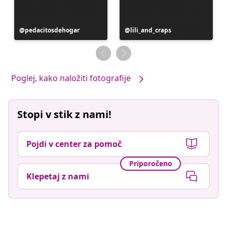
Objavo
pedacitosdehogar
Objavo
lili_and_craps
je
je
objavil
objavil
Poglej, kako naložiti fotografije
Stopi v stik z nami!
Pojdi v center za pomoč
Priporočeno
Klepetaj z nami