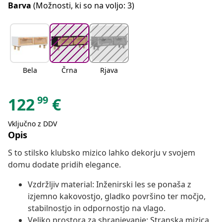
Barva
(Možnosti, ki so na voljo: 3)
Bela
Črna
Rjava
99
122
€
Vključno z DDV
Opis
S to stilsko klubsko mizico lahko dekorju v svojem
domu dodate pridih elegance.
Vzdržljiv material: Inženirski les se ponaša z
izjemno kakovostjo, gladko površino ter močjo,
stabilnostjo in odpornostjo na vlago.
Veliko prostora za shranjevanje: Stranska mizica