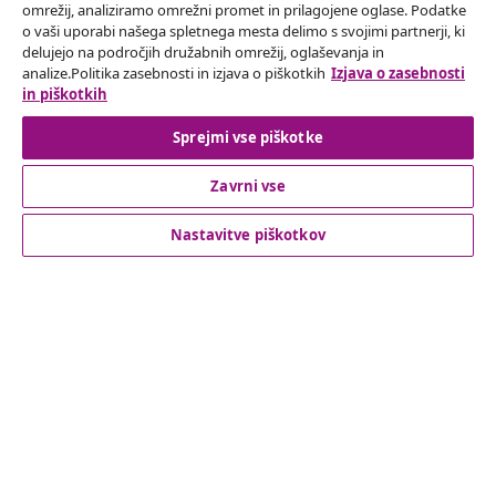
omrežij, analiziramo omrežni promet in prilagojene oglase. Podatke
o vaši uporabi našega spletnega mesta delimo s svojimi partnerji, ki
Odstop od pogodbe
delujejo na področjih družabnih omrežij, oglaševanja in
analize.Politika zasebnosti in izjava o piškotkih
Izjava o zasebnosti
Oddaj zahtevek za odstop od naročila.
in piškotkih
Odstop od pogodbe
Sprejmi vse piškotke
Zavrni vse
Podpora za stranke
Nastavitve piškotkov
Poslovanje
vidaXL
Odkrijte več