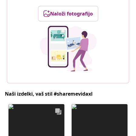
Naloži fotografijo
Naši izdelki, vaš stil #sharemevidaxl