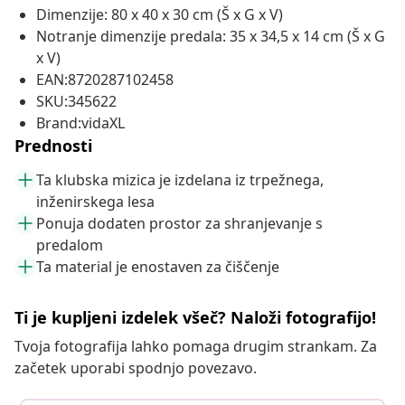
Dimenzije: 80 x 40 x 30 cm (Š x G x V)
Notranje dimenzije predala: 35 x 34,5 x 14 cm (Š x G
x V)
EAN:8720287102458
SKU:345622
Brand:vidaXL
Prednosti
Ta klubska mizica je izdelana iz trpežnega,
inženirskega lesa
Ponuja dodaten prostor za shranjevanje s
predalom
Ta material je enostaven za čiščenje
Ti je kupljeni izdelek všeč? Naloži fotografijo!
Tvoja fotografija lahko pomaga drugim strankam. Za
začetek uporabi spodnjo povezavo.