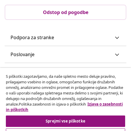
Odstop od pogodbe
Podpora za stranke
Poslovanje
vidaXL
S piškotki zagotavljamo, da naše spletno mesto deluje pravilno,
prilagajamo vsebino in oglase, omogočamo funkcije družabnih
omrežij, analiziramo omrežni promet in prilagojene oglase. Podatke
Odkrijte več
o vaši uporabi našega spletnega mesta delimo s svojimi partnerji, ki
delujejo na področjih družabnih omrežij, oglaševanja in
analize.Politika zasebnosti in izjava o piškotkih
Izjava o zasebnosti
in piškotkih
Sprejmi vse piškotke