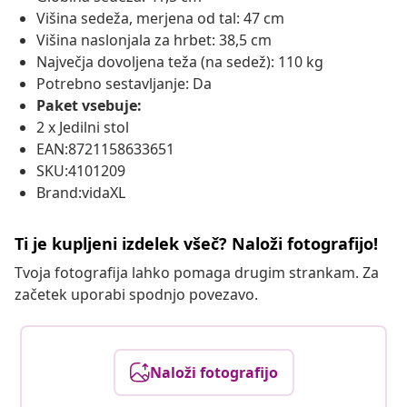
Višina sedeža, merjena od tal: 47 cm
Višina naslonjala za hrbet: 38,5 cm
Največja dovoljena teža (na sedež): 110 kg
Potrebno sestavljanje: Da
Paket vsebuje:
2 x Jedilni stol
EAN:8721158633651
SKU:4101209
Brand:vidaXL
Ti je kupljeni izdelek všeč? Naloži fotografijo!
Tvoja fotografija lahko pomaga drugim strankam. Za
začetek uporabi spodnjo povezavo.
Naloži fotografijo