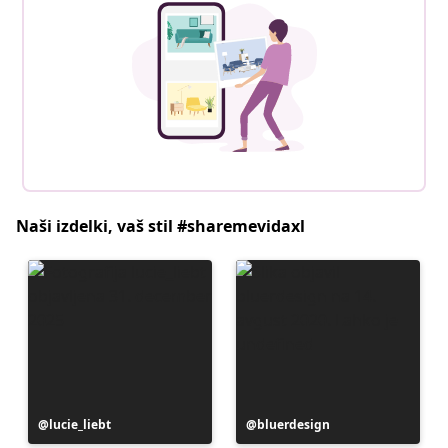
Naši izdelki, vaš stil #sharemevidaxl
Objavo
lucie_liebt
Objavo
bluerdesign
je
je