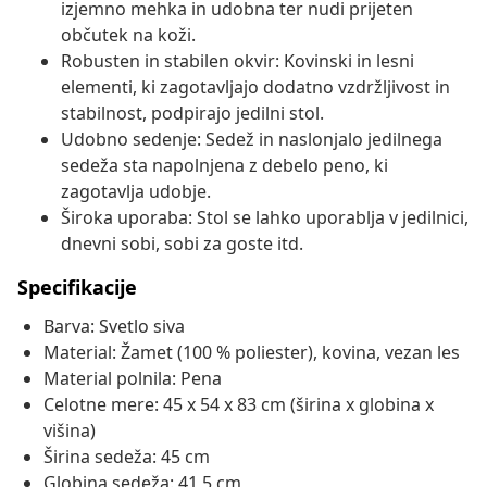
izjemno mehka in udobna ter nudi prijeten
občutek na koži.
Robusten in stabilen okvir: Kovinski in lesni
elementi, ki zagotavljajo dodatno vzdržljivost in
stabilnost, podpirajo jedilni stol.
Udobno sedenje: Sedež in naslonjalo jedilnega
sedeža sta napolnjena z debelo peno, ki
zagotavlja udobje.
Široka uporaba: Stol se lahko uporablja v jedilnici,
dnevni sobi, sobi za goste itd.
Specifikacije
Barva: Svetlo siva
Material: Žamet (100 % poliester), kovina, vezan les
Material polnila: Pena
Celotne mere: 45 x 54 x 83 cm (širina x globina x
višina)
Širina sedeža: 45 cm
Globina sedeža: 41,5 cm