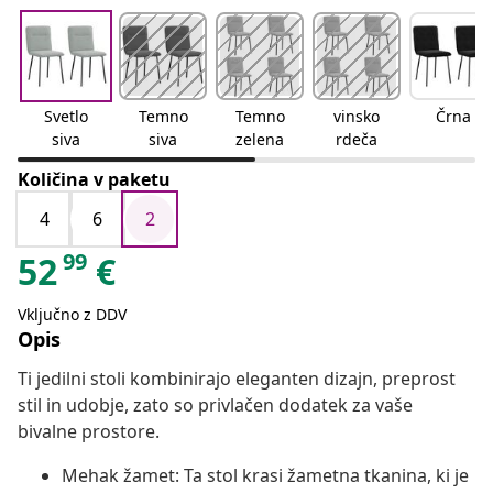
Svetlo
Temno
Temno
vinsko
Črna
siva
siva
zelena
rdeča
Količina v paketu
4
6
2
99
52
€
Vključno z DDV
Opis
Ti jedilni stoli kombinirajo eleganten dizajn, preprost
stil in udobje, zato so privlačen dodatek za vaše
bivalne prostore.
Mehak žamet: Ta stol krasi žametna tkanina, ki je