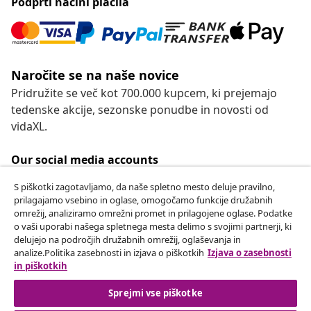
Podprti načini plačila
Naročite se na naše novice
Pridružite se več kot 700.000 kupcem, ki prejemajo
tedenske akcije, sezonske ponudbe in novosti od
vidaXL.
Our social media accounts
S piškotki zagotavljamo, da naše spletno mesto deluje pravilno,
prilagajamo vsebino in oglase, omogočamo funkcije družabnih
omrežij, analiziramo omrežni promet in prilagojene oglase. Podatke
Odstop od pogodbe
o vaši uporabi našega spletnega mesta delimo s svojimi partnerji, ki
delujejo na področjih družabnih omrežij, oglaševanja in
Oddaj zahtevek za odstop od naročila.
analize.Politika zasebnosti in izjava o piškotkih
Izjava o zasebnosti
in piškotkih
Odstop od pogodbe
Sprejmi vse piškotke