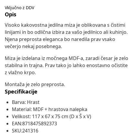
Vključno z DDV
Opis
Visoko kakovostna jedilna miza je oblikovana s čistimi
linijami in bo odlična izbira za vašo jedilnico ali kuhinjo.
Njena preprosta eleganca bo naredila prav vsako
večerjo nekaj posebnega.
Miza je izdelana iz močnega MDF-a, zaradi česar je zelo
stabilna in trajna. Prav tako jo lahko enostavno očistite
z vlažno krpo.
Montaža je zelo preprosta.
Specifikacije
Barva: Hrast
Material: MDF + hrastova nalepka
Velikost: 117 x 67 x 75 cm (D x Š x V)
EAN:8718475892373
SKU:241316