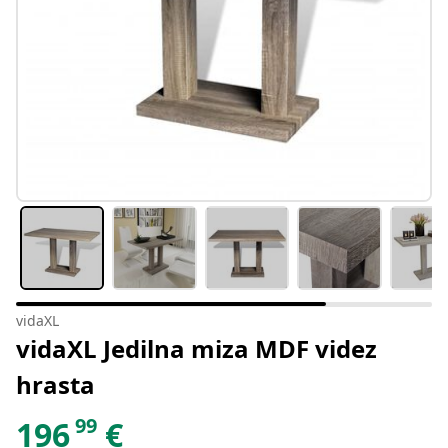
vidaXL
vidaXL Jedilna miza MDF videz
hrasta
99
196
€