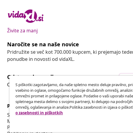
Živite za manj
Naročite se na naše novice
Pridružite se več kot 700.000 kupcem, ki prejemajo tede
ponudbe in novosti od vidaXL.
Odstop od pogodbe
Ods
Oddaj zahtevek za odstop od naročila.
S piškotki zagotavljamo, da naše spletno mesto deluje pravilno, pr
vsebino in oglase, omogočamo funkcije družabnih omrežij, analiz
omrežni promet in prilagojene oglase. Podatke o vaši uporabi naš
spletnega mesta delimo s svojimi partnerji, ki delujejo na področji
Podpora za stranke
Poslovanje
omrežij, oglaševanja in analize.Politika zasebnosti in izjava o piškot
o zasebnosti in piškotkih
Sledite svojemu naročilu
Partnerski 
Moj račun
Proizvodnja 
Plačilo
Sodelovanja 