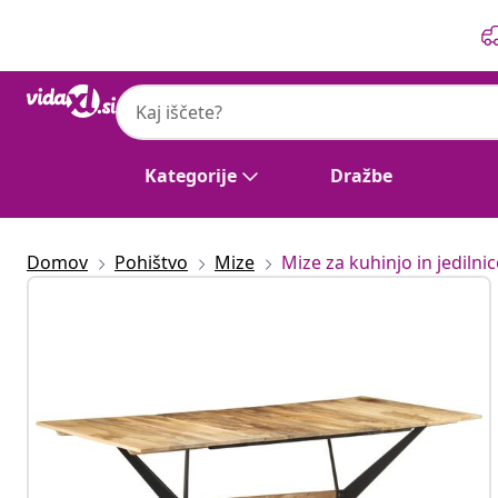
Prejšnja
Naslednja
Kategorije
Dražbe
Domov
Pohištvo
Mize
Mize za kuhinjo in jedilni