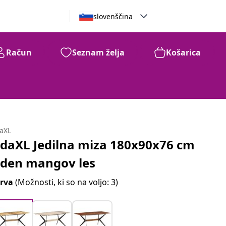
slovenščina
Račun
Seznam želja
Košarica
daXL
idaXL Jedilna miza 180x90x76 cm
rden mangov les
rva
(Možnosti, ki so na voljo: 3)