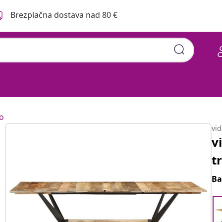
Brezplačna dostava nad 80 €
co
vi
v
t
Ba