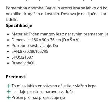
Pomembna opomba: Barve in vzorci lesa se lahko od kosa 
nekoliko drugačen od ostalih. Dostava je naključna, kar 
izdelka.
Specifikacije
Material: Trden mangov les z naravnim premazom, 
Dimenzije: 180 x 90 x 76 cm (D x Š x V)
Potrebno sestavljanje: Da
EAN:8720286105795
SKU:321687
Brand:vidaXL
Prednosti
To mizo lahko enostavno očistite z vlažno krpo
Les daje prostoru naravno vzdušje
Prašni premaz preprečuje rjo