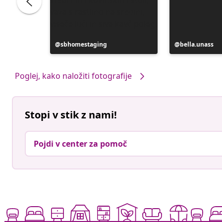
Objavo
sbhomestaging
Objavo
bella.unass
je
je
objavil
objavil
Poglej, kako naložiti fotografije
Stopi v stik z nami!
Pojdi v center za pomoč