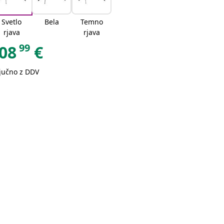
Svetlo
Bela
Temno
rjava
rjava
99
08
€
ljučno z DDV