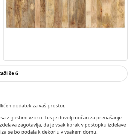
kaži še 6
dličen dodatek za vaš prostor.
sa z gostimi vzorci. Les je dovolj močan za prenašanje
delava zagotavlja, da je vsak korak v postopku izdelave
 miza se bo podala k dekorju v vsakem domu.