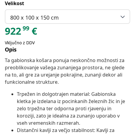
Velikost
800 x 100 x 150 cm
99
922
€
Vključno z DDV
Opis
Ta gabionska košara ponuja neskončno možnosti za
preoblikovanje vašega zunanjega prostora, ne glede
na to, ali gre za urejanje pokrajine, zunanji dekor ali
funkcionalne strukture.
Trpežen in dolgotrajen material: Gabionska
kletka je izdelana iz pocinkanih železnih žic in je
zelo trpežna ter odporna proti rjavenju in
koroziji, zato je idealna za zunanjo uporabo v
vseh vremenskih razmerah.
Distančni kavlji za večjo stabilnost: Kavlji za