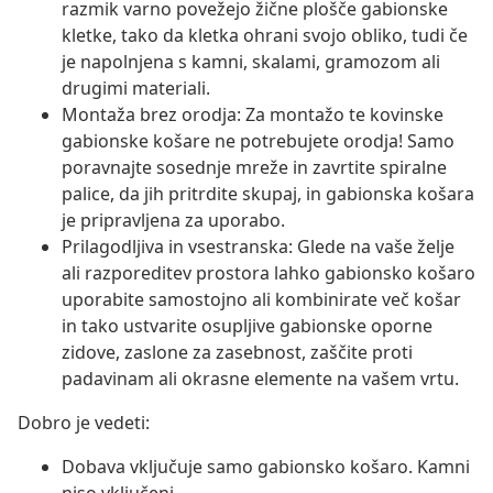
razmik varno povežejo žične plošče gabionske
kletke, tako da kletka ohrani svojo obliko, tudi če
je napolnjena s kamni, skalami, gramozom ali
drugimi materiali.
Montaža brez orodja: Za montažo te kovinske
gabionske košare ne potrebujete orodja! Samo
poravnajte sosednje mreže in zavrtite spiralne
palice, da jih pritrdite skupaj, in gabionska košara
je pripravljena za uporabo.
Prilagodljiva in vsestranska: Glede na vaše želje
ali razporeditev prostora lahko gabionsko košaro
uporabite samostojno ali kombinirate več košar
in tako ustvarite osupljive gabionske oporne
zidove, zaslone za zasebnost, zaščite proti
padavinam ali okrasne elemente na vašem vrtu.
Dobro je vedeti:
Dobava vključuje samo gabionsko košaro. Kamni