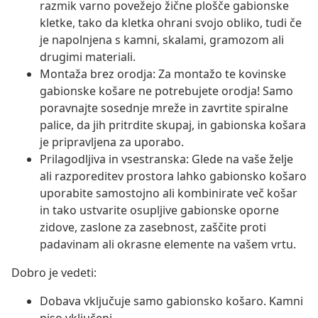
razmik varno povežejo žične plošče gabionske
kletke, tako da kletka ohrani svojo obliko, tudi če
je napolnjena s kamni, skalami, gramozom ali
drugimi materiali.
Montaža brez orodja: Za montažo te kovinske
gabionske košare ne potrebujete orodja! Samo
poravnajte sosednje mreže in zavrtite spiralne
palice, da jih pritrdite skupaj, in gabionska košara
je pripravljena za uporabo.
Prilagodljiva in vsestranska: Glede na vaše želje
ali razporeditev prostora lahko gabionsko košaro
uporabite samostojno ali kombinirate več košar
in tako ustvarite osupljive gabionske oporne
zidove, zaslone za zasebnost, zaščite proti
padavinam ali okrasne elemente na vašem vrtu.
Dobro je vedeti:
Dobava vključuje samo gabionsko košaro. Kamni