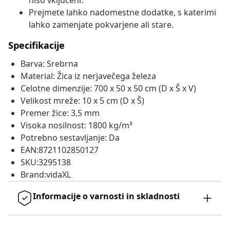
niso vključeni.
Prejmete lahko nadomestne dodatke, s katerimi
lahko zamenjate pokvarjene ali stare.
Specifikacije
Barva: Srebrna
Material: Žica iz nerjavečega železa
Celotne dimenzije: 700 x 50 x 50 cm (D x Š x V)
Velikost mreže: 10 x 5 cm (D x Š)
Premer žice: 3,5 mm
Visoka nosilnost: 1800 kg/m³
Potrebno sestavljanje: Da
EAN:8721102850127
SKU:3295138
Brand:vidaXL
Informacije o varnosti in skladnosti