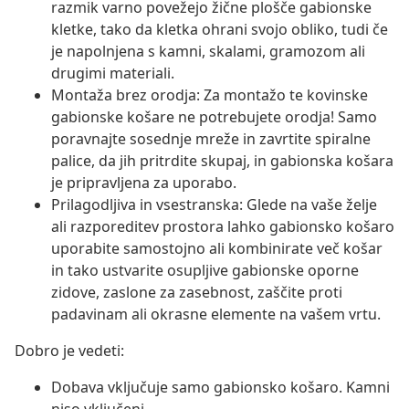
razmik varno povežejo žične plošče gabionske
kletke, tako da kletka ohrani svojo obliko, tudi če
je napolnjena s kamni, skalami, gramozom ali
drugimi materiali.
Montaža brez orodja: Za montažo te kovinske
gabionske košare ne potrebujete orodja! Samo
poravnajte sosednje mreže in zavrtite spiralne
palice, da jih pritrdite skupaj, in gabionska košara
je pripravljena za uporabo.
Prilagodljiva in vsestranska: Glede na vaše želje
ali razporeditev prostora lahko gabionsko košaro
uporabite samostojno ali kombinirate več košar
in tako ustvarite osupljive gabionske oporne
zidove, zaslone za zasebnost, zaščite proti
padavinam ali okrasne elemente na vašem vrtu.
Dobro je vedeti:
Dobava vključuje samo gabionsko košaro. Kamni