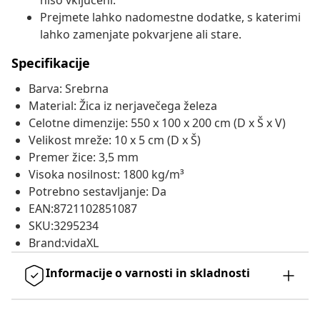
niso vključeni.
Prejmete lahko nadomestne dodatke, s katerimi
lahko zamenjate pokvarjene ali stare.
Specifikacije
Barva: Srebrna
Material: Žica iz nerjavečega železa
Celotne dimenzije: 550 x 100 x 200 cm (D x Š x V)
Velikost mreže: 10 x 5 cm (D x Š)
Premer žice: 3,5 mm
Visoka nosilnost: 1800 kg/m³
Potrebno sestavljanje: Da
EAN:8721102851087
SKU:3295234
Brand:vidaXL
Informacije o varnosti in skladnosti