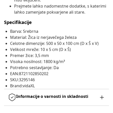
niso vključeni.
Prejmete lahko nadomestne dodatke, s katerimi
lahko zamenjate pokvarjene ali stare.
Specifikacije
Barva: Srebrna
Material: Žica iz nerjavečega železa
Celotne dimenzije: 500 x 50 x 100 cm (D x Š x V)
Velikost mreže: 10 x 5 cm (D x Š)
Premer žice: 3,5 mm
Visoka nosilnost: 1800 kg/m³
Potrebno sestavljanje: Da
EAN:8721102850202
SKU:3295146
Brand:vidaXL
Informacije o varnosti in skladnosti