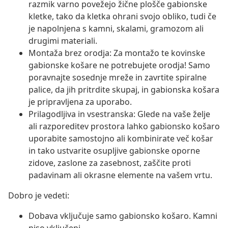
razmik varno povežejo žične plošče gabionske
kletke, tako da kletka ohrani svojo obliko, tudi če
je napolnjena s kamni, skalami, gramozom ali
drugimi materiali.
Montaža brez orodja: Za montažo te kovinske
gabionske košare ne potrebujete orodja! Samo
poravnajte sosednje mreže in zavrtite spiralne
palice, da jih pritrdite skupaj, in gabionska košara
je pripravljena za uporabo.
Prilagodljiva in vsestranska: Glede na vaše želje
ali razporeditev prostora lahko gabionsko košaro
uporabite samostojno ali kombinirate več košar
in tako ustvarite osupljive gabionske oporne
zidove, zaslone za zasebnost, zaščite proti
padavinam ali okrasne elemente na vašem vrtu.
Dobro je vedeti:
Dobava vključuje samo gabionsko košaro. Kamni