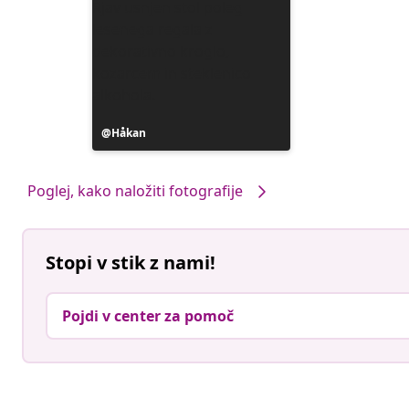
Objavo
Håkan
je
objavil
Poglej, kako naložiti fotografije
Stopi v stik z nami!
Pojdi v center za pomoč