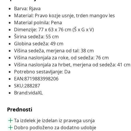
Barva: Rjava
Material: Pravo kozje usnje, trden mangov les
Material polnila: Pena
Dimenzije: 77 x 63 x 76 cm (Š x G x V)
Širina sedeža: 55 cm
Globina sedeža: 49 cm
Višina sedeža, merjena od tal: 38 cm
Višina naslonjala za roke, od sedeža: 76 cm
Višina naslonjala za hrbet, merjena od sedeža: 41 cm
Potrebno sestavljanje: Da
EAN:8719883998206
SKU:288287
Brand:vidaXL
Prednosti
Ta izdelek je izdelan iz pravega usnja
Dobro podloženo za dodatno udobje