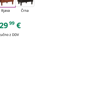
Rjava
Črna
99
29
€
ljučno z DDV