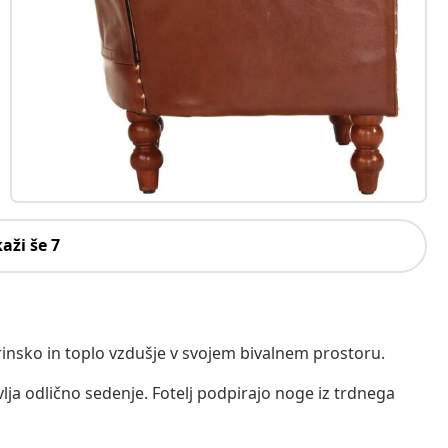
kaži še 7
rinsko in toplo vzdušje v svojem bivalnem prostoru.
vlja odlično sedenje. Fotelj podpirajo noge iz trdnega