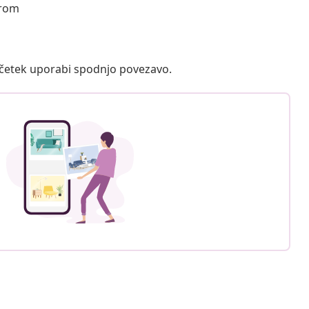
orom
ačetek uporabi spodnjo povezavo.