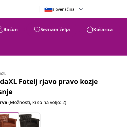
slovenščina
Račun
Seznam želja
Košarica
daXL
idaXL Fotelj rjavo pravo kozje
snje
rva
(Možnosti, ki so na voljo: 2)