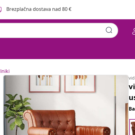
Brezplačna dostava nad 80 €
lniki
vi
v
u
Ba