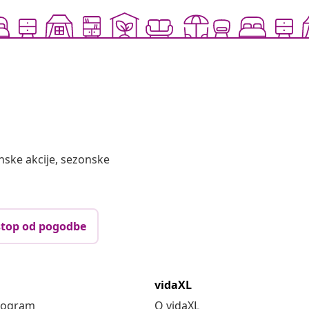
nske akcije, sezonske
top od pogodbe
vidaXL
program
O vidaXL