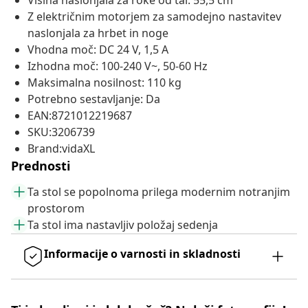
Višina naslonjala za roke od tal: 55,5 cm
Z električnim motorjem za samodejno nastavitev
naslonjala za hrbet in noge
Vhodna moč: DC 24 V, 1,5 A
Izhodna moč: 100-240 V~, 50-60 Hz
Maksimalna nosilnost: 110 kg
Potrebno sestavljanje: Da
EAN:8721012219687
SKU:3206739
Brand:vidaXL
Prednosti
Ta stol se popolnoma prilega modernim notranjim
prostorom
Ta stol ima nastavljiv položaj sedenja
Informacije o varnosti in skladnosti