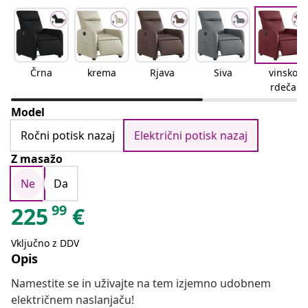
Črna
krema
Rjava
Siva
vinsko
rdeča
Model
Ročni potisk nazaj
Električni potisk nazaj
Z masažo
Ne
Da
99
225
€
Vključno z DDV
Opis
Namestite se in uživajte na tem izjemno udobnem
električnem naslanjaču!