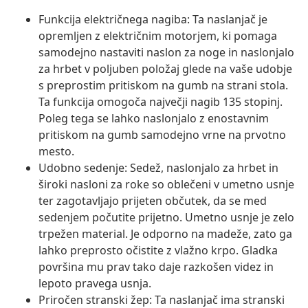
Funkcija električnega nagiba: Ta naslanjač je
opremljen z električnim motorjem, ki pomaga
samodejno nastaviti naslon za noge in naslonjalo
za hrbet v poljuben položaj glede na vaše udobje
s preprostim pritiskom na gumb na strani stola.
Ta funkcija omogoča največji nagib 135 stopinj.
Poleg tega se lahko naslonjalo z enostavnim
pritiskom na gumb samodejno vrne na prvotno
mesto.
Udobno sedenje: Sedež, naslonjalo za hrbet in
široki nasloni za roke so oblečeni v umetno usnje
ter zagotavljajo prijeten občutek, da se med
sedenjem počutite prijetno. Umetno usnje je zelo
trpežen material. Je odporno na madeže, zato ga
lahko preprosto očistite z vlažno krpo. Gladka
površina mu prav tako daje razkošen videz in
lepoto pravega usnja.
Priročen stranski žep: Ta naslanjač ima stranski