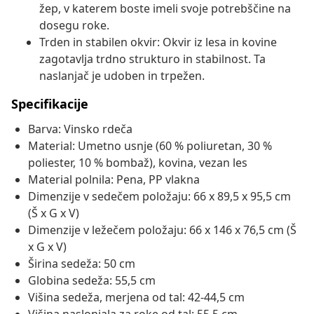
žep, v katerem boste imeli svoje potrebščine na
dosegu roke.
Trden in stabilen okvir: Okvir iz lesa in kovine
zagotavlja trdno strukturo in stabilnost. Ta
naslanjač je udoben in trpežen.
Specifikacije
Barva: Vinsko rdeča
Material: Umetno usnje (60 % poliuretan, 30 %
poliester, 10 % bombaž), kovina, vezan les
Material polnila: Pena, PP vlakna
Dimenzije v sedečem položaju: 66 x 89,5 x 95,5 cm
(Š x G x V)
Dimenzije v ležečem položaju: 66 x 146 x 76,5 cm (Š
x G x V)
Širina sedeža: 50 cm
Globina sedeža: 55,5 cm
Višina sedeža, merjena od tal: 42-44,5 cm