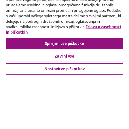
prilagajamo vsebino in oglase, omogočamo funkcije družabnih
omrežij, analiziramo omrežni promet in prilagojene oglase. Podatke
Odstop od pogodbe
o vaši uporabi našega spletnega mesta delimo s svojimi partnerji, ki
delujejo na področjih družabnih omrežij, oglaševanja in
Oddaj zahtevek za odstop od naročila.
analize.Politika zasebnosti in izjava o piškotkih
Izjava o zasebnosti
in piškotkih
Odstop od pogodbe
Sprejmi vse piškotke
Zavrni vse
Podpora za stranke
Nastavitve piškotkov
Poslovanje
vidaXL
Odkrijte več