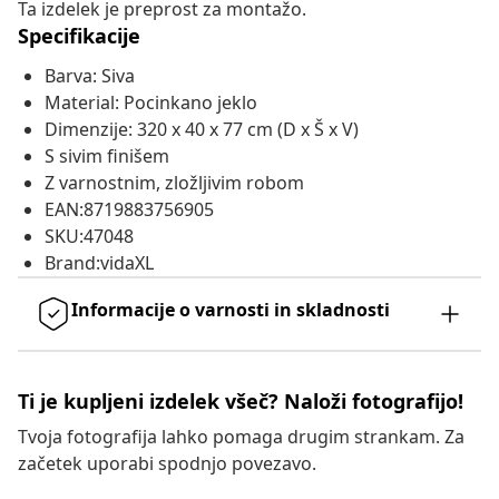
Ta izdelek je preprost za montažo.
Specifikacije
Barva: Siva
Material: Pocinkano jeklo
Dimenzije: 320 x 40 x 77 cm (D x Š x V)
S sivim finišem
Z varnostnim, zložljivim robom
EAN:8719883756905
SKU:47048
Brand:vidaXL
Informacije o varnosti in skladnosti
Ti je kupljeni izdelek všeč? Naloži fotografijo!
Tvoja fotografija lahko pomaga drugim strankam. Za
začetek uporabi spodnjo povezavo.