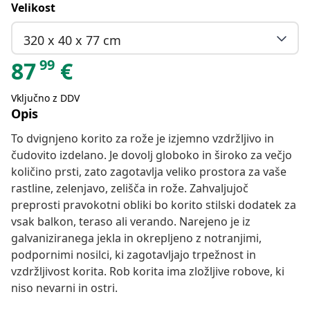
Velikost
320 x 40 x 77 cm
99
87
€
Vključno z DDV
Opis
To dvignjeno korito za rože je izjemno vzdržljivo in
čudovito izdelano. Je dovolj globoko in široko za večjo
količino prsti, zato zagotavlja veliko prostora za vaše
rastline, zelenjavo, zelišča in rože. Zahvaljujoč
preprosti pravokotni obliki bo korito stilski dodatek za
vsak balkon, teraso ali verando. Narejeno je iz
galvaniziranega jekla in okrepljeno z notranjimi,
podpornimi nosilci, ki zagotavljajo trpežnost in
vzdržljivost korita. Rob korita ima zložljive robove, ki
niso nevarni in ostri.