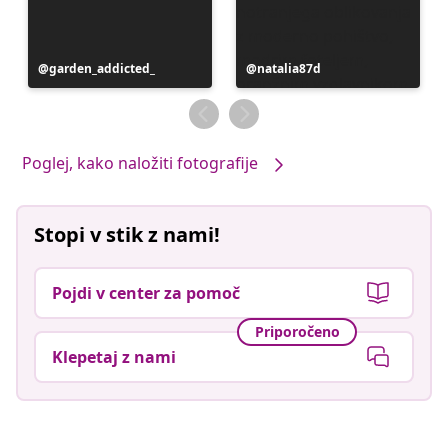
Objavo
garden_addicted_
Objavo
natalia87d
je
je
objavil
objavil
Poglej, kako naložiti fotografije
Stopi v stik z nami!
Pojdi v center za pomoč
Priporočeno
Klepetaj z nami