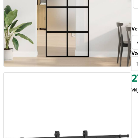
Ve
Vz
2
Vk