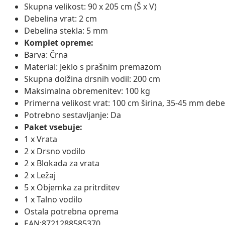
Skupna velikost: 90 x 205 cm (Š x V)
Debelina vrat: 2 cm
Debelina stekla: 5 mm
Komplet opreme:
Barva: Črna
Material: Jeklo s prašnim premazom
Skupna dolžina drsnih vodil: 200 cm
Maksimalna obremenitev: 100 kg
Primerna velikost vrat: 100 cm širina, 35-45 mm debe
Potrebno sestavljanje: Da
Paket vsebuje:
1 x Vrata
2 x Drsno vodilo
2 x Blokada za vrata
2 x Ležaj
5 x Objemka za pritrditev
1 x Talno vodilo
Ostala potrebna oprema
EAN:8721288585370