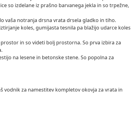
nice so izdelane iz prašno barvanega jekla in so trpežne,
do vaša notranja drsna vrata drsela gladko in tiho.
iztirjanje koles, gumijasta tesnila pa blažijo udarce koles
rostor in so videti bolj prostorna. So prva izbira za
.
stijo na lesene in betonske stene. So popolna za
aš vodnik za namestitev kompletov okovja za vrata in