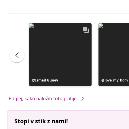
Objavo
Ismail Güney
Objavo
love_my_hom
je
je
objavil
objavil
Poglej, kako naložiti fotografije
Stopi v stik z nami!