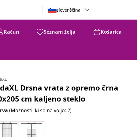
slovenščina
Račun
Seznam želja
Košarica
daXL
idaXL Drsna vrata z opremo črna
0x205 cm kaljeno steklo
rva
(Možnosti, ki so na voljo: 2)