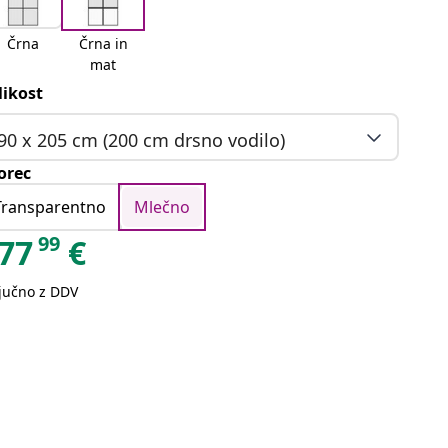
Črna
Črna in
mat
likost
90 x 205 cm (200 cm drsno vodilo)
orec
Transparentno
Mlečno
99
77
€
ljučno z DDV