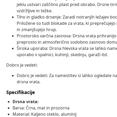
jeklu ustvari zaščitno plast pred obrabo. Drsne tir
vzdržljive in težke.
Tiho in gladko drsenje: Zaradi notranjih ležajev bo
Priložene so tudi blokade za vrata, ki preprečujejo 
in zmanjšujejo hrup.
Prostorsko varčna zasnova: Drsna vrata prihranijo p
preprosto in atmosferično sodobno zasnovo doma
Široka uporaba: Drsna hlevska vrata se lahko name
uporabo v spalnici, kuhinji, skednju, garaži itd.
Dobro je vedeti:
Dobro je vedeti: Za namestitev si lahko ogledate n
drsna vrata.
Specifikacije
Drsna vrata:
Barva: Črna, mat in prozorna
Material: Kaljeno steklo, aluminij