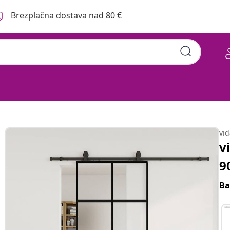
Brezplačna dostava nad 80 €
vi
v
9
Ba