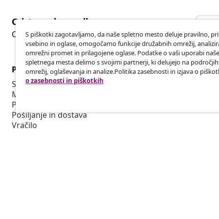
Odstop od pogodbe
Ods
Oddaj zahtevek za odstop od naročila.
S piškotki zagotavljamo, da naše spletno mesto deluje pravilno, pr
vsebino in oglase, omogočamo funkcije družabnih omrežij, analiz
omrežni promet in prilagojene oglase. Podatke o vaši uporabi naš
spletnega mesta delimo s svojimi partnerji, ki delujejo na področji
Podpora za stranke
Poslovanje
omrežij, oglaševanja in analize.Politika zasebnosti in izjava o piškot
o zasebnosti in piškotkih
Sledite svojemu naročilu
Partnerski 
Moj račun
Proizvodnja 
Plačilo
Sodelovanja 
Pošiljanje in dostava
Vračilo
Informacije o izdelku
Naročilo