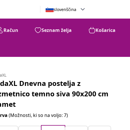
slovenščina
Račun
Seznam želja
Košarica
daXL
idaXL Dnevna postelja z
zmetnico temno siva 90x200 cm
amet
rva
(Možnosti, ki so na voljo: 7)