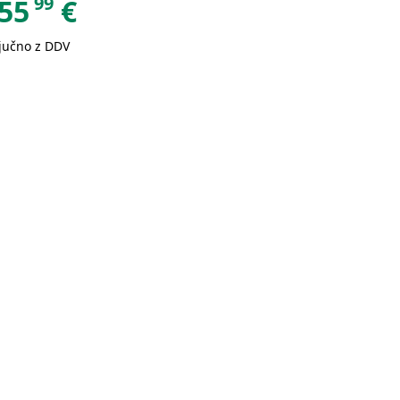
99
55
€
ljučno z DDV