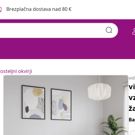
Brezplačna dostava nad 80 €
osteljni okvirji
vi
v
v
ž
Ba