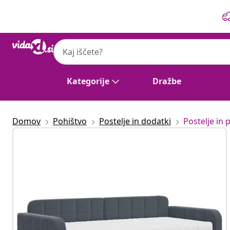
Prejšnja
Naslednja
Kategorije
Dražbe
Domov
Pohištvo
Postelje in dodatki
Postelje in p