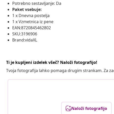
Potrebno sestavljanje: Da
Paket vsebuje:
1 x Dnevna postelja
1 x Vzmetnica iz pene
EAN:8720845462802
SKU:3196906
Brand:vidaXL
Ti je kupljeni izdelek všeč? Naloži fotografijo!
Tvoja fotografija lahko pomaga drugim strankam. Za z
Naloži fotografijo