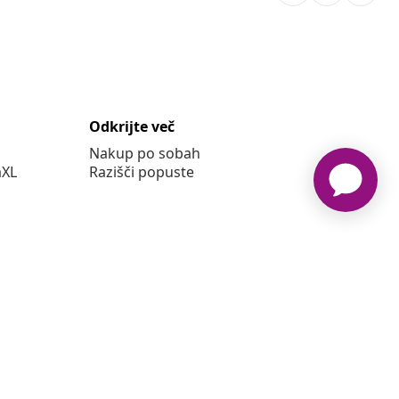
Odkrijte več
Nakup po sobah
aXL
Razišči popuste