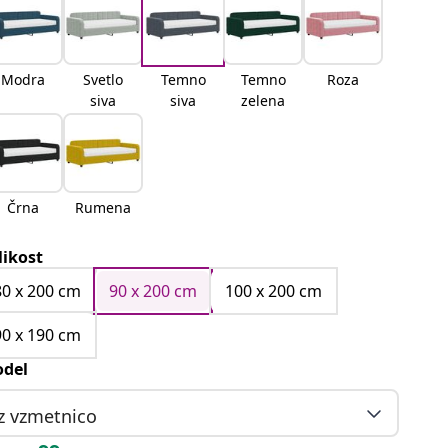
Modra
Svetlo
Temno
Temno
Roza
siva
siva
zelena
Črna
Rumena
likost
80 x 200 cm
90 x 200 cm
100 x 200 cm
90 x 190 cm
del
z vzmetnico