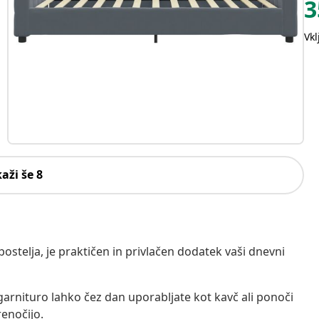
3
Vk
kaži še 8
 postelja, je praktičen in privlačen dodatek vaši dnevni
arnituro lahko čez dan uporabljate kot kavč ali ponoči
renočijo.