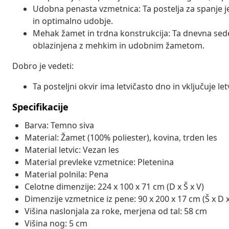
Udobna penasta vzmetnica: Ta postelja za spanje 
in optimalno udobje.
Mehak žamet in trdna konstrukcija: Ta dnevna sedež
oblazinjena z mehkim in udobnim žametom.
Dobro je vedeti:
Ta posteljni okvir ima letvičasto dno in vključuje let
Specifikacije
Barva: Temno siva
Material: Žamet (100% poliester), kovina, trden les
Material letvic: Vezan les
Material prevleke vzmetnice: Pletenina
Material polnila: Pena
Celotne dimenzije: 224 x 100 x 71 cm (D x Š x V)
Dimenzije vzmetnice iz pene: 90 x 200 x 17 cm (Š x D x
Višina naslonjala za roke, merjena od tal: 58 cm
Višina nog: 5 cm