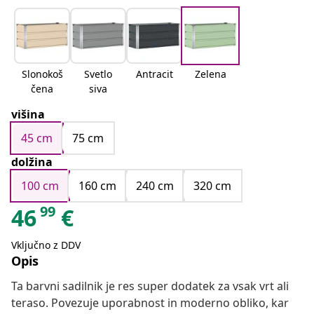
Slonokoš
Svetlo
Antracit
Zelena
čena
siva
višina
45 cm
75 cm
dolžina
100 cm
160 cm
240 cm
320 cm
99
46
€
Vključno z DDV
Opis
Ta barvni sadilnik je res super dodatek za vsak vrt ali
teraso. Povezuje uporabnost in moderno obliko, kar