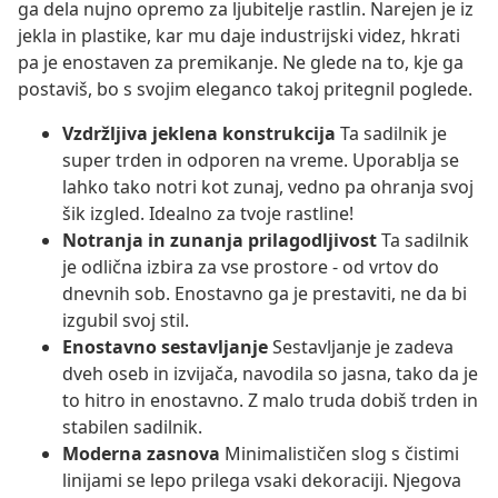
ga dela nujno opremo za ljubitelje rastlin. Narejen je iz
jekla in plastike, kar mu daje industrijski videz, hkrati
pa je enostaven za premikanje. Ne glede na to, kje ga
postaviš, bo s svojim eleganco takoj pritegnil poglede.
Vzdržljiva jeklena konstrukcija
Ta sadilnik je
super trden in odporen na vreme. Uporablja se
lahko tako notri kot zunaj, vedno pa ohranja svoj
šik izgled. Idealno za tvoje rastline!
Notranja in zunanja prilagodljivost
Ta sadilnik
je odlična izbira za vse prostore - od vrtov do
dnevnih sob. Enostavno ga je prestaviti, ne da bi
izgubil svoj stil.
Enostavno sestavljanje
Sestavljanje je zadeva
dveh oseb in izvijača, navodila so jasna, tako da je
to hitro in enostavno. Z malo truda dobiš trden in
stabilen sadilnik.
Moderna zasnova
Minimalističen slog s čistimi
linijami se lepo prilega vsaki dekoraciji. Njegova