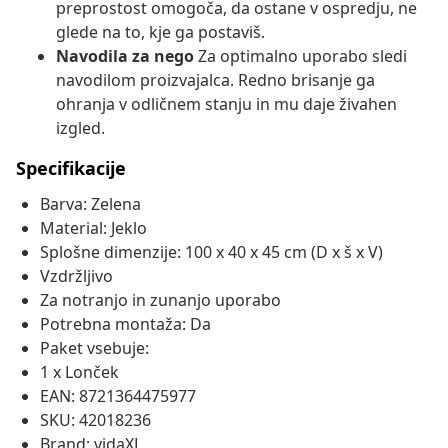
preprostost omogoča, da ostane v ospredju, ne
glede na to, kje ga postaviš.
Navodila za nego
Za optimalno uporabo sledi
navodilom proizvajalca. Redno brisanje ga
ohranja v odličnem stanju in mu daje živahen
izgled.
Specifikacije
Barva: Zelena
Material: Jeklo
Splošne dimenzije: 100 x 40 x 45 cm (D x š x V)
Vzdržljivo
Za notranjo in zunanjo uporabo
Potrebna montaža: Da
Paket vsebuje:
1 x Lonček
EAN: 8721364475977
SKU: 42018236
Brand: vidaXL