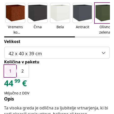
Vremens
Črna
Bela
Antracit
Olivno
ko
zelena
odporno
Velikost
jeklo
42 x 40 x 39 cm
Količina v paketu
1
2
99
44
€
Vključno z DDV
Opis
Ta visoka greda je odlična za ljubitelje vrtnarjenja, ki bi