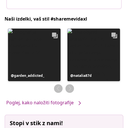
Naši izdelki, vaš stil #sharemevidaxl
Objavo
garden_addicted_
Objavo
natalia87d
je
je
objavil
objavil
Poglej, kako naložiti fotografije
Stopi v stik z nami!