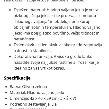
radi okrasili svoje vrtove, balkone ali terase.
Trpežen material: Hladno valjano jeklo je vrsta
nizkoogljičega jekla, ki se proizvaja z metodo
"hladnega valjanja" in obdeluje pri skoraj
običajnih sobnih temperaturah. Hladno valjano
jeklo ima bolj gladko površino, večjo trdnost in
natančnost.
Trden okvir: Jeklen okvir visoke grede zagotavlja
trdnost in stabilnost.
Dekorativna funkcija: V visoko gredo lahko
nasadite svoje najljubše rastline ali rože, kar je
idealno za vaš vrt kot okras.
Specifikacije
Barva: Olivno zelena
Material: Hladno valjano jeklo
Dimenzije: 42 x 40 x 39 cm (D x Š x V)
Potrebno sestavljanje: Da