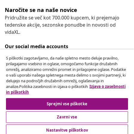
Naročite se na naše novice
Pridružite se več kot 700.000 kupcem, ki prejemajo
tedenske akcije, sezonske ponudbe in novosti od
vidaXL.
Our social media accounts
S piškotki zagotavljamo, da naše spletno mesto deluje pravilno,
prilagajamo vsebino in oglase, omogočamo funkcije družabnih
omrežij, analiziramo omrežni promet in prilagojene oglase. Podatke
Odstop od pogodbe
o vaši uporabi našega spletnega mesta delimo s svojimi partnerji, ki
delujejo na področjih družabnih omrežij, oglaševanja in
Oddaj zahtevek za odstop od naročila.
analize.Politika zasebnosti in izjava o piškotkih
Izjava o zasebnosti
in piškotkih
Odstop od pogodbe
Sprejmi vse piškotke
Zavrni vse
Podpora za stranke
Nastavitve piškotkov