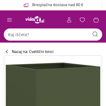
Prejšnja
Naslednja
Brezplačna dostava nad 80 €
Nazaj na: Cvetlični lonci