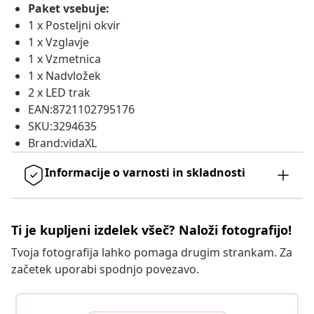
Paket vsebuje:
1 x Posteljni okvir
1 x Vzglavje
1 x Vzmetnica
1 x Nadvložek
2 x LED trak
EAN:8721102795176
SKU:3294635
Brand:vidaXL
Informacije o varnosti in skladnosti
Ti je kupljeni izdelek všeč? Naloži fotografijo!
Tvoja fotografija lahko pomaga drugim strankam. Za
začetek uporabi spodnjo povezavo.