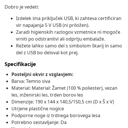
Dobro je vedeti:
Izdelek ima priključek USB, ki zahteva certificiran
vir napajanja 5 V USB (ni priložen).
Zaradi higienskih razlogov vzmetnice ni mogoče
vrniti po odstranitvi ali odprtju embalaže.
Režete lahko samo del s simbolom škarij in samo
del z USB bo deloval kot prej.
Specifikacije
Posteljni okvir z vzglavjem:
Barva: Temno siva
Material: Material: Žamet (100 % poliester), vezan
les, inženirski les, trden borov les
Dimenzije: 190 x 144 x 140,5/150,5 cm (D x Š x V)
Utrjene plastične nogice
Podporne noge iz trdnega borovega lesa
Potrebno sestavljanje: Da