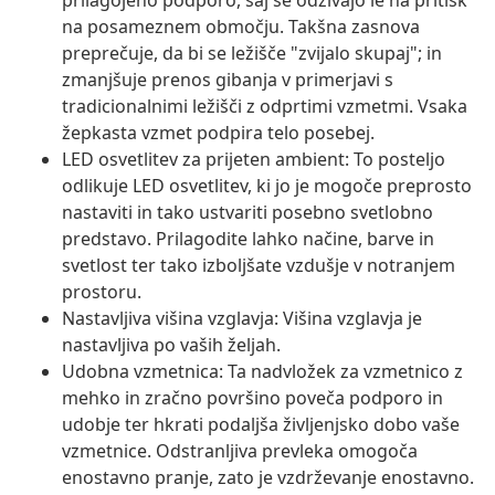
prilagojeno podporo, saj se odzivajo le na pritisk
na posameznem območju. Takšna zasnova
preprečuje, da bi se ležišče "zvijalo skupaj"; in
zmanjšuje prenos gibanja v primerjavi s
tradicionalnimi ležišči z odprtimi vzmetmi. Vsaka
žepkasta vzmet podpira telo posebej.
LED osvetlitev za prijeten ambient: To posteljo
odlikuje LED osvetlitev, ki jo je mogoče preprosto
nastaviti in tako ustvariti posebno svetlobno
predstavo. Prilagodite lahko načine, barve in
svetlost ter tako izboljšate vzdušje v notranjem
prostoru.
Nastavljiva višina vzglavja: Višina vzglavja je
nastavljiva po vaših željah.
Udobna vzmetnica: Ta nadvložek za vzmetnico z
mehko in zračno površino poveča podporo in
udobje ter hkrati podaljša življenjsko dobo vaše
vzmetnice. Odstranljiva prevleka omogoča
enostavno pranje, zato je vzdrževanje enostavno.