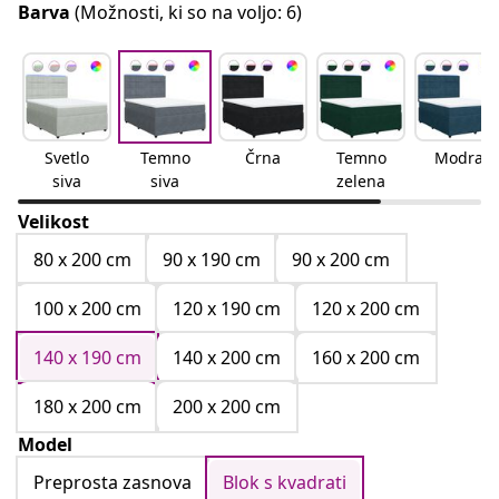
Barva
(Možnosti, ki so na voljo: 6)
Svetlo
Temno
Črna
Temno
Modra
siva
siva
zelena
Velikost
80 x 200 cm
90 x 190 cm
90 x 200 cm
100 x 200 cm
120 x 190 cm
120 x 200 cm
140 x 190 cm
140 x 200 cm
160 x 200 cm
180 x 200 cm
200 x 200 cm
Model
Preprosta zasnova
Blok s kvadrati