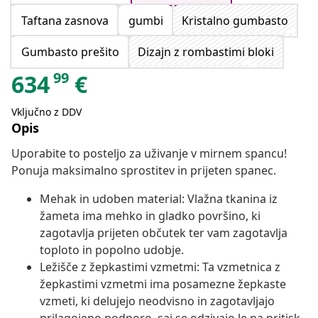
Taftana zasnova
gumbi
Kristalno gumbasto
Gumbasto prešito
Dizajn z rombastimi bloki
99
634
€
Vključno z DDV
Opis
Uporabite to posteljo za uživanje v mirnem spancu!
Ponuja maksimalno sprostitev in prijeten spanec.
Mehak in udoben material: Vlažna tkanina iz
žameta ima mehko in gladko površino, ki
zagotavlja prijeten občutek ter vam zagotavlja
toploto in popolno udobje.
Ležišče z žepkastimi vzmetmi: Ta vzmetnica z
žepkastimi vzmetmi ima posamezne žepkaste
vzmeti, ki delujejo neodvisno in zagotavljajo