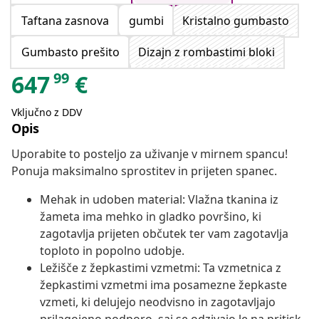
Taftana zasnova
gumbi
Kristalno gumbasto
Gumbasto prešito
Dizajn z rombastimi bloki
99
647
€
Vključno z DDV
Opis
Uporabite to posteljo za uživanje v mirnem spancu!
Ponuja maksimalno sprostitev in prijeten spanec.
Mehak in udoben material: Vlažna tkanina iz
žameta ima mehko in gladko površino, ki
zagotavlja prijeten občutek ter vam zagotavlja
toploto in popolno udobje.
Ležišče z žepkastimi vzmetmi: Ta vzmetnica z
žepkastimi vzmetmi ima posamezne žepkaste
vzmeti, ki delujejo neodvisno in zagotavljajo