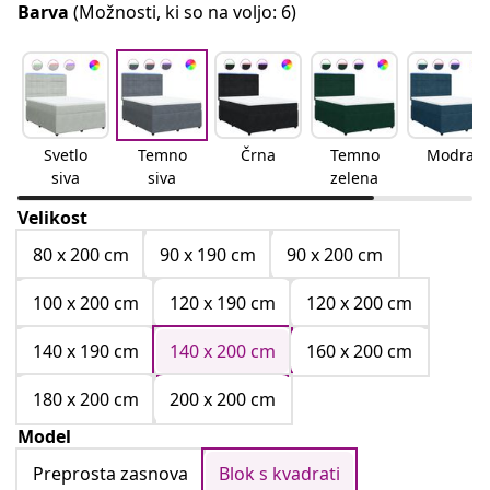
Barva
(Možnosti, ki so na voljo: 6)
Svetlo
Temno
Črna
Temno
Modra
siva
siva
zelena
Velikost
80 x 200 cm
90 x 190 cm
90 x 200 cm
100 x 200 cm
120 x 190 cm
120 x 200 cm
140 x 190 cm
140 x 200 cm
160 x 200 cm
180 x 200 cm
200 x 200 cm
Model
Preprosta zasnova
Blok s kvadrati