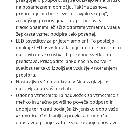
prilagojeno podporo, saj se odzivajo le na pritisk
na posameznem območju. Takšna zasnova
preprečuje, da bi se ležišče "zvijalo skupaj"; in
zmanjšuje prenos gibanja v primerjavi s
tradicionalnimi ležišči z odprtimi vzmetmi. Vsaka
žepkasta vzmet podpira telo posebej.
LED osvetlitev za prijeten ambient: To posteljo
odlikuje LED osvetlitev, ki jo je mogoče preprosto
nastaviti in tako ustvariti posebno svetlobno
predstavo. Prilagodite lahko načine, barve in
svetlost ter tako izboljšate vzdušje v notranjem
prostoru.
Nastavljiva višina vzglavja: Višina vzglavja je
nastavljiva po vaših željah.
Udobna vzmetnica: Ta nadvložek za vzmetnico z
mehko in zračno površino poveča podporo in
udobje ter hkrati podaljša življenjsko dobo vaše
vzmetnice. Odstranljiva prevleka omogoča
enostavno pranje, zato je vzdrževanje enostavno.