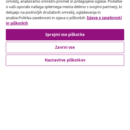
omrežij, analiziramo omrežni promet in prilagojene oglase. Podatke
Odstop od pogodbe
o vaši uporabi našega spletnega mesta delimo s svojimi partnerji, ki
delujejo na področjih družabnih omrežij, oglaševanja in
Oddaj zahtevek za odstop od naročila.
analize.Politika zasebnosti in izjava o piškotkih
Izjava o zasebnosti
in piškotkih
Odstop od pogodbe
Sprejmi vse piškotke
Zavrni vse
Podpora za stranke
Nastavitve piškotkov
Poslovanje
vidaXL
Odkrijte več