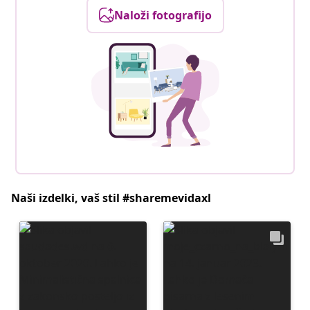
Naloži fotografijo
Naši izdelki, vaš stil #sharemevidaxl