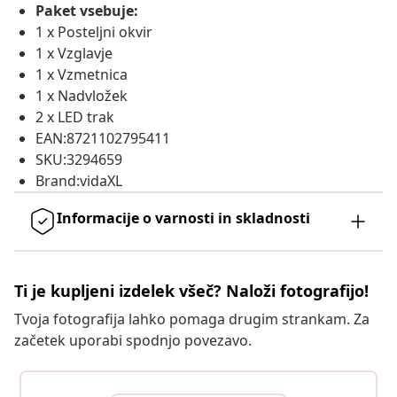
Paket vsebuje:
1 x Posteljni okvir
1 x Vzglavje
1 x Vzmetnica
1 x Nadvložek
2 x LED trak
EAN:8721102795411
SKU:3294659
Brand:vidaXL
Informacije o varnosti in skladnosti
Ti je kupljeni izdelek všeč? Naloži fotografijo!
Tvoja fotografija lahko pomaga drugim strankam. Za
začetek uporabi spodnjo povezavo.