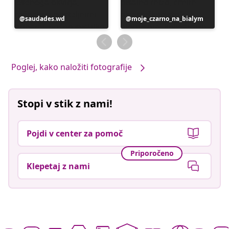
Objavo
saudades.wd
Objavo
moje_czarno_na_bialym
je
je
objavil
objavil
Poglej, kako naložiti fotografije
Stopi v stik z nami!
Pojdi v center za pomoč
Priporočeno
Klepetaj z nami