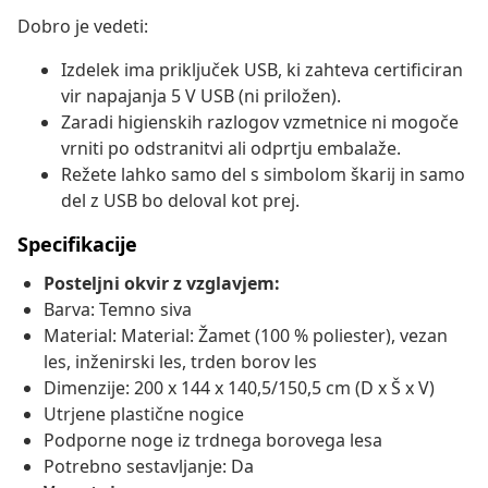
Dobro je vedeti:
Izdelek ima priključek USB, ki zahteva certificiran
vir napajanja 5 V USB (ni priložen).
Zaradi higienskih razlogov vzmetnice ni mogoče
vrniti po odstranitvi ali odprtju embalaže.
Režete lahko samo del s simbolom škarij in samo
del z USB bo deloval kot prej.
Specifikacije
Posteljni okvir z vzglavjem:
Barva: Temno siva
Material: Material: Žamet (100 % poliester), vezan
les, inženirski les, trden borov les
Dimenzije: 200 x 144 x 140,5/150,5 cm (D x Š x V)
Utrjene plastične nogice
Podporne noge iz trdnega borovega lesa
Potrebno sestavljanje: Da