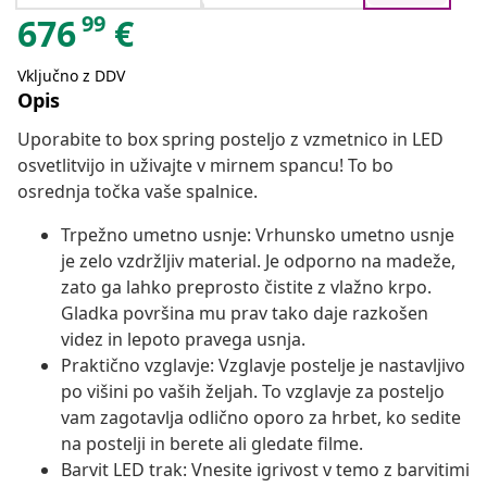
99
676
€
Vključno z DDV
Opis
Uporabite to box spring posteljo z vzmetnico in LED
osvetlitvijo in uživajte v mirnem spancu! To bo
osrednja točka vaše spalnice.
Trpežno umetno usnje: Vrhunsko umetno usnje
je zelo vzdržljiv material. Je odporno na madeže,
zato ga lahko preprosto čistite z vlažno krpo.
Gladka površina mu prav tako daje razkošen
videz in lepoto pravega usnja.
Praktično vzglavje: Vzglavje postelje je nastavljivo
po višini po vaših željah. To vzglavje za posteljo
vam zagotavlja odlično oporo za hrbet, ko sedite
na postelji in berete ali gledate filme.
Barvit LED trak: Vnesite igrivost v temo z barvitimi