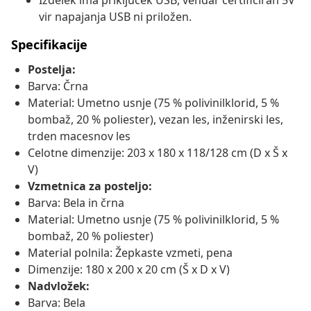
Izdelek ima priključek USB, vendar certificiran 5V
vir napajanja USB ni priložen.
Specifikacije
Postelja:
Barva: Črna
Material: Umetno usnje (75 % polivinilklorid, 5 %
bombaž, 20 % poliester), vezan les, inženirski les,
trden macesnov les
Celotne dimenzije: 203 x 180 x 118/128 cm (D x Š x
V)
Vzmetnica za posteljo:
Barva: Bela in črna
Material: Umetno usnje (75 % polivinilklorid, 5 %
bombaž, 20 % poliester)
Material polnila: Žepkaste vzmeti, pena
Dimenzije: 180 x 200 x 20 cm (Š x D x V)
Nadvložek:
Barva: Bela