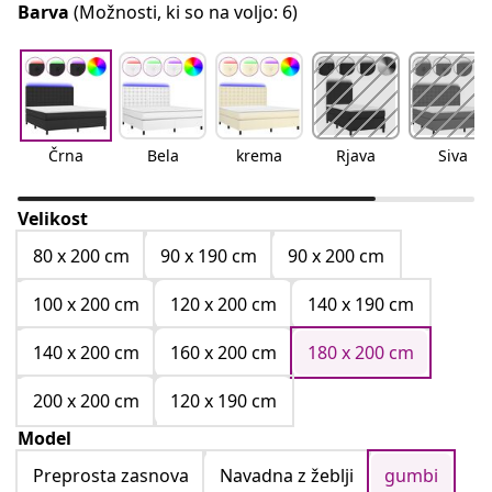
Barva
(Možnosti, ki so na voljo: 6)
Črna
Bela
krema
Rjava
Siva
Velikost
80 x 200 cm
90 x 190 cm
90 x 200 cm
100 x 200 cm
120 x 200 cm
140 x 190 cm
140 x 200 cm
160 x 200 cm
180 x 200 cm
200 x 200 cm
120 x 190 cm
Model
Preprosta zasnova
Navadna z žeblji
gumbi