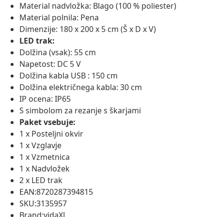
Material nadvložka: Blago (100 % poliester)
Material polnila: Pena
Dimenzije: 180 x 200 x 5 cm (Š x D x V)
LED trak:
Dolžina (vsak): 55 cm
Napetost: DC 5 V
Dolžina kabla USB : 150 cm
Dolžina električnega kabla: 30 cm
IP ocena: IP65
S simbolom za rezanje s škarjami
Paket vsebuje:
1 x Posteljni okvir
1 x Vzglavje
1 x Vzmetnica
1 x Nadvložek
2 x LED trak
EAN:8720287394815
SKU:3135957
Brand:vidaXL