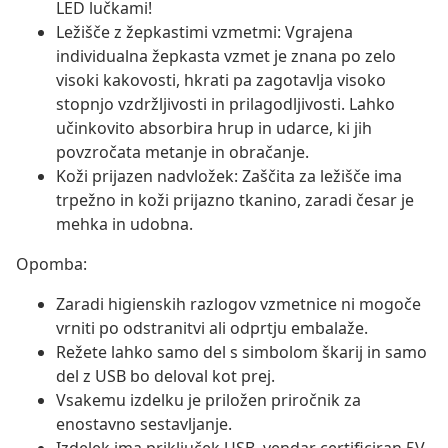
LED lučkami!
Ležišče z žepkastimi vzmetmi: Vgrajena
individualna žepkasta vzmet je znana po zelo
visoki kakovosti, hkrati pa zagotavlja visoko
stopnjo vzdržljivosti in prilagodljivosti. Lahko
učinkovito absorbira hrup in udarce, ki jih
povzročata metanje in obračanje.
Koži prijazen nadvložek: Zaščita za ležišče ima
trpežno in koži prijazno tkanino, zaradi česar je
mehka in udobna.
Opomba:
Zaradi higienskih razlogov vzmetnice ni mogoče
vrniti po odstranitvi ali odprtju embalaže.
Režete lahko samo del s simbolom škarij in samo
del z USB bo deloval kot prej.
Vsakemu izdelku je priložen priročnik za
enostavno sestavljanje.