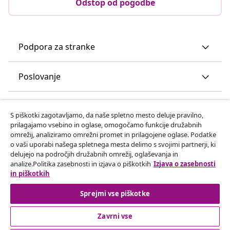
Odstop od pogodbe
Podpora za stranke
Poslovanje
vidaXL
S piškotki zagotavljamo, da naše spletno mesto deluje pravilno,
prilagajamo vsebino in oglase, omogočamo funkcije družabnih
omrežij, analiziramo omrežni promet in prilagojene oglase. Podatke
Odkrijte več
o vaši uporabi našega spletnega mesta delimo s svojimi partnerji, ki
delujejo na področjih družabnih omrežij, oglaševanja in
analize.Politika zasebnosti in izjava o piškotkih
Izjava o zasebnosti
in piškotkih
Sprejmi vse piškotke
Zavrni vse
© 2008-2026 vidaXL Spletna stran www.vidaxl.si je last vidaXL
Marketplace Europe B.V.