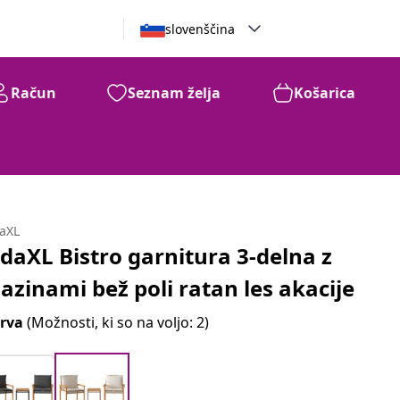
slovenščina
Račun
Seznam želja
Košarica
daXL
idaXL Bistro garnitura 3-delna z
lazinami bež poli ratan les akacije
rva
(Možnosti, ki so na voljo: 2)