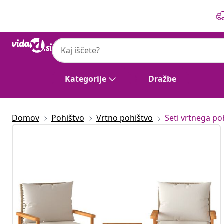
Prejšnja
Naslednja
Kategorije
Dražbe
Domov
Pohištvo
Vrtno pohištvo
Seti vrtnega po