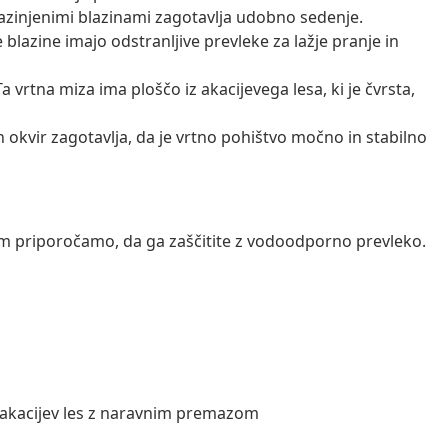
azinjenimi blazinami zagotavlja udobno sedenje.
 blazine imajo odstranljive prevleke za lažje pranje in
a vrtna miza ima ploščo iz akacijevega lesa, ki je čvrsta,
 okvir zagotavlja, da je vrtno pohištvo močno in stabilno
vam priporočamo, da ga zaščitite z vodoodporno prevleko.
n akacijev les z naravnim premazom