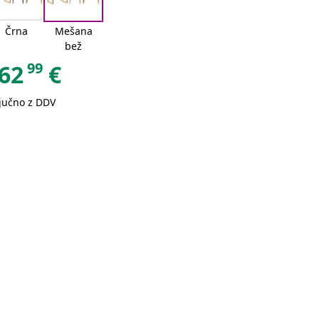
Črna
Mešana
bež
99
62
€
ljučno z DDV