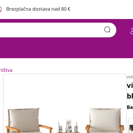
Brezplačna dostava nad 80 €
hištva
vi
v
b
Ba