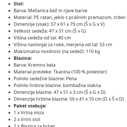
Stol:
Barva: Mešanica bež in rjave barve
Material: PE ratan, jeklo s prašnim premazom, trde
Dimenzije (vsak): 57 x 61 x 79 cm (Š x G x V)
Velikost sedeža: 47 x 51 cm (Š x G)
Višina sedeža od tal: 40 cm
Višina naslonjal za roke, merjena od tal: 53 cm
Maksimalna nosilnost (na sedež): 110 kg
Blazina:
Barva: Kremno bela
Material prevleke: Tkanina (100 % poliester)
Polnilo sedežne blazine: Pena
Polnilo hrbtne blazine: bombažna vlakna
Dimenzije blazine: 47 x 51 x 3 cm (Š x G x D)
Dimenzije hrbtne blazine: 50 x 41 x 10 cm (D x Š x D)
Paket vsebuje:
1 x Vrtna miza
2 x Vrtni stol
2 x Blazina za hrbet