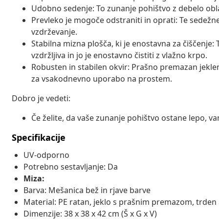
Udobno sedenje: To zunanje pohištvo z debelo obl
Prevleko je mogoče odstraniti in oprati: Te sedežne
vzdrževanje.
Stabilna mizna plošča, ki je enostavna za čiščenje: T
vzdržljiva in jo je enostavno čistiti z vlažno krpo.
Robusten in stabilen okvir: Prašno premazan jeklen
za vsakodnevno uporabo na prostem.
Dobro je vedeti:
Če želite, da vaše zunanje pohištvo ostane lepo, 
Specifikacije
UV-odporno
Potrebno sestavljanje: Da
Miza:
Barva: Mešanica bež in rjave barve
Material: PE ratan, jeklo s prašnim premazom, trde
Dimenzije: 38 x 38 x 42 cm (Š x G x V)