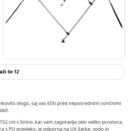
aži še 12
inkovito vlogo, saj vas ščiti pred neposrednimi sončnimi
 dež.
 152 cm v širino, kar vam zagotavlja zelo veliko prostora,
tra s PU prevleko, je odporna na UV-žarke, vodo in