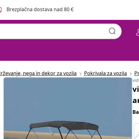
Brezplačna dostava nad 80 €
rževanje, nega in dekor za vozila
Pokrivala za vozila
Pr
vi
v
a
Ba