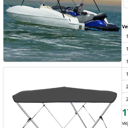
Ve
1
Vk