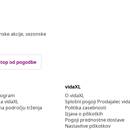
nske akcije, sezonske
top od pogodbe
vidaXL
program
O vidaXL
za vidaXL
Splošni pogoji Prodajalec vid
na področju trženja
Politika zasebnosti
Izjava o piškotkih
Pogoji prednostne dostave
Nastavitve piškotkov