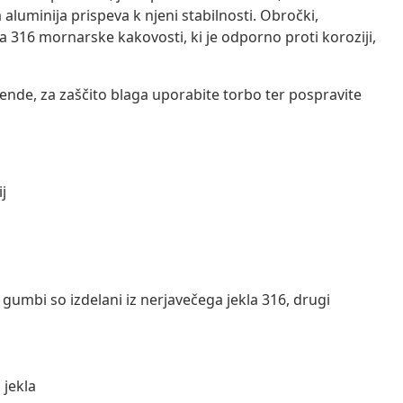
aluminija prispeva k njeni stabilnosti. Obročki,
la 316 mornarske kakovosti, ki je odporno proti koroziji,
de, za zaščito blaga uporabite torbo ter pospravite
j
gumbi so izdelani iz nerjavečega jekla 316, drugi
 jekla