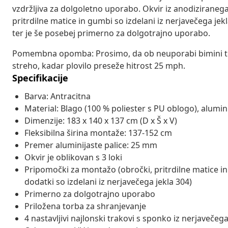
vzdržljiva za dolgoletno uporabo. Okvir iz anodiziranega 
pritrdilne matice in gumbi so izdelani iz nerjavečega jek
ter je še posebej primerno za dolgotrajno uporabo.
Pomembna opomba: Prosimo, da ob neuporabi bimini ten
streho, kadar plovilo preseže hitrost 25 mph.
Specifikacije
Barva: Antracitna
Material: Blago (100 % poliester s PU oblogo), alumini
Dimenzije: 183 x 140 x 137 cm (D x Š x V)
Fleksibilna širina montaže: 137-152 cm
Premer aluminijaste palice: 25 mm
Okvir je oblikovan s 3 loki
Pripomočki za montažo (obročki, pritrdilne matice in 
dodatki so izdelani iz nerjavečega jekla 304)
Primerno za dolgotrajno uporabo
Priložena torba za shranjevanje
4 nastavljivi najlonski trakovi s sponko iz nerjavečega