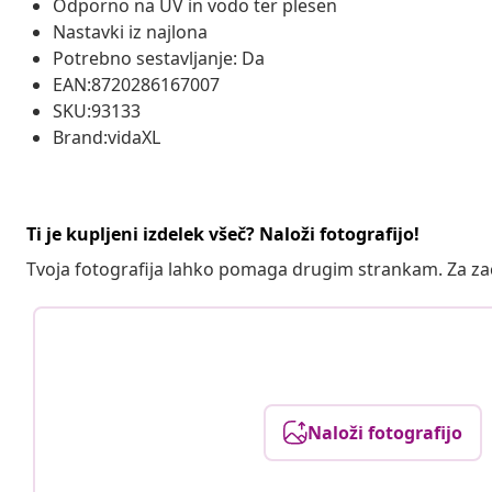
Odporno na UV in vodo ter plesen
Nastavki iz najlona
Potrebno sestavljanje: Da
EAN:8720286167007
SKU:93133
Brand:vidaXL
Ti je kupljeni izdelek všeč? Naloži fotografijo!
Tvoja fotografija lahko pomaga drugim strankam. Za z
Naloži fotografijo