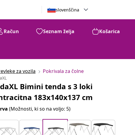
slovenščina
Račun
Seznam želja
Košarica
evleke za vozila
Pokrivala za čolne
daXL
idaXL Bimini tenda s 3 loki
ntracitna 183x140x137 cm
rva
(Možnosti, ki so na voljo: 5)