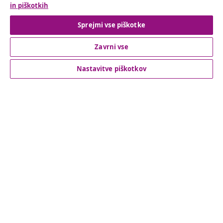
in piškotkih
Odstop od pogodbe
Sprejmi vse piškotke
Zavrni vse
Podpora za stranke
Nastavitve piškotkov
Poslovanje
vidaXL
Odkrijte več