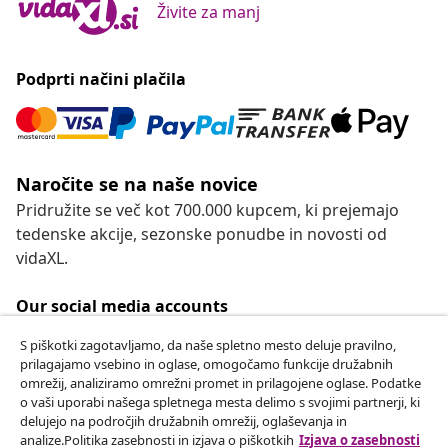
Živite za manj
Podprti načini plačila
Naročite se na naše novice
Pridružite se več kot 700.000 kupcem, ki prejemajo
tedenske akcije, sezonske ponudbe in novosti od
vidaXL.
Our social media accounts
S piškotki zagotavljamo, da naše spletno mesto deluje pravilno,
prilagajamo vsebino in oglase, omogočamo funkcije družabnih
omrežij, analiziramo omrežni promet in prilagojene oglase. Podatke
Odstop od pogodbe
o vaši uporabi našega spletnega mesta delimo s svojimi partnerji, ki
delujejo na področjih družabnih omrežij, oglaševanja in
Oddaj zahtevek za odstop od naročila.
analize.Politika zasebnosti in izjava o piškotkih
Izjava o zasebnosti