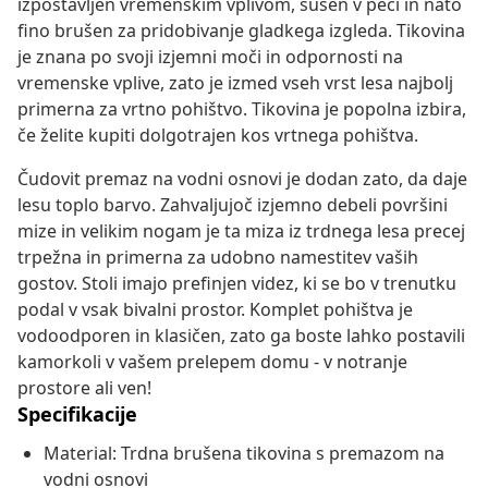
izpostavljen vremenskim vplivom, sušen v peči in nato
fino brušen za pridobivanje gladkega izgleda. Tikovina
je znana po svoji izjemni moči in odpornosti na
vremenske vplive, zato je izmed vseh vrst lesa najbolj
primerna za vrtno pohištvo. Tikovina je popolna izbira,
če želite kupiti dolgotrajen kos vrtnega pohištva.
Čudovit premaz na vodni osnovi je dodan zato, da daje
lesu toplo barvo. Zahvaljujoč izjemno debeli površini
mize in velikim nogam je ta miza iz trdnega lesa precej
trpežna in primerna za udobno namestitev vaših
gostov. Stoli imajo prefinjen videz, ki se bo v trenutku
podal v vsak bivalni prostor. Komplet pohištva je
vodoodporen in klasičen, zato ga boste lahko postavili
kamorkoli v vašem prelepem domu - v notranje
prostore ali ven!
Specifikacije
Material: Trdna brušena tikovina s premazom na
vodni osnovi