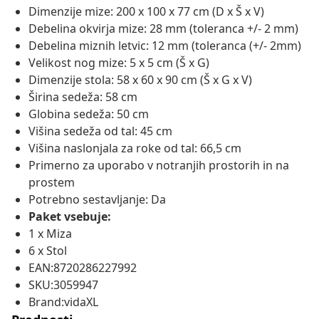
Dimenzije mize: 200 x 100 x 77 cm (D x Š x V)
Debelina okvirja mize: 28 mm (toleranca +/- 2 mm)
Debelina miznih letvic: 12 mm (toleranca (+/- 2mm)
Velikost nog mize: 5 x 5 cm (Š x G)
Dimenzije stola: 58 x 60 x 90 cm (Š x G x V)
Širina sedeža: 58 cm
Globina sedeža: 50 cm
Višina sedeža od tal: 45 cm
Višina naslonjala za roke od tal: 66,5 cm
Primerno za uporabo v notranjih prostorih in na
prostem
Potrebno sestavljanje: Da
Paket vsebuje:
1 x Miza
6 x Stol
EAN:8720286227992
SKU:3059947
Brand:vidaXL