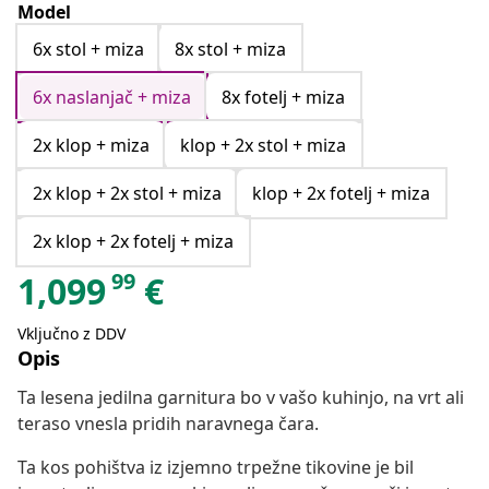
Model
6x stol + miza
8x stol + miza
6x naslanjač + miza
8x fotelj + miza
2x klop + miza
klop + 2x stol + miza
2x klop + 2x stol + miza
klop + 2x fotelj + miza
2x klop + 2x fotelj + miza
99
1,099
€
Vključno z DDV
Opis
Ta lesena jedilna garnitura bo v vašo kuhinjo, na vrt ali
teraso vnesla pridih naravnega čara.
Ta kos pohištva iz izjemno trpežne tikovine je bil