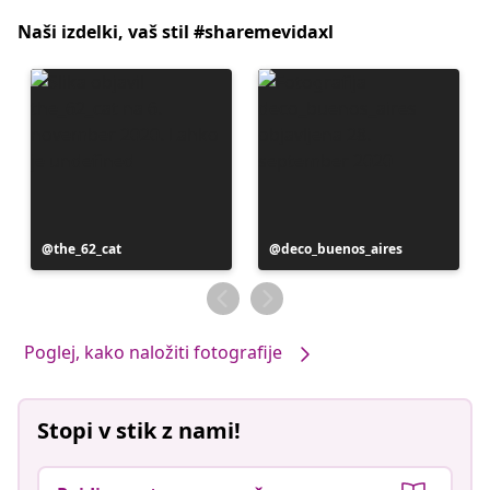
Naši izdelki, vaš stil #sharemevidaxl
Objavo
the_62_cat
Objavo
deco_buenos_aires
je
je
objavil
objavil
Poglej, kako naložiti fotografije
Stopi v stik z nami!