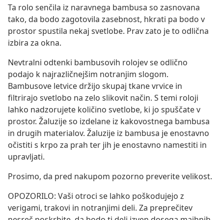
Ta rolo senčila iz naravnega bambusa so zasnovana
tako, da bodo zagotovila zasebnost, hkrati pa bodo v
prostor spustila nekaj svetlobe. Prav zato je to odlična
izbira za okna.
Nevtralni odtenki bambusovih rolojev se odlično
podajo k najrazličnejšim notranjim slogom.
Bambusove letvice držijo skupaj tkane vrvice in
filtrirajo svetlobo na zelo slikovit način. S temi roloji
lahko nadzorujete količino svetlobe, ki jo spuščate v
prostor. Žaluzije so izdelane iz kakovostnega bambusa
in drugih materialov. Žaluzije iz bambusa je enostavno
očistiti s krpo za prah ter jih je enostavno namestiti in
upravljati.
Prosimo, da pred nakupom pozorno preverite velikost.
OPOZORILO: Vaši otroci se lahko poškodujejo z
verigami, trakovi in notranjimi deli. Za preprečitev
nesreč poskrbite, da bodo ti deli izven dosega majhnih