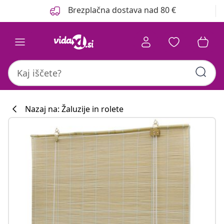
Prejšnja
Naslednja
Brezplačna dostava nad 80 €
Nazaj na: Žaluzije in rolete