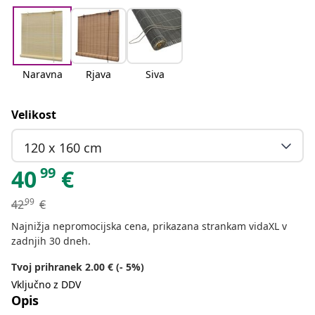
Naravna
Rjava
Siva
Velikost
120 x 160 cm
99
40
€
99
42
€
Najnižja nepromocijska cena, prikazana strankam vidaXL v
zadnjih 30 dneh.
Tvoj prihranek 2.00 € (- 5%)
Vključno z DDV
Opis