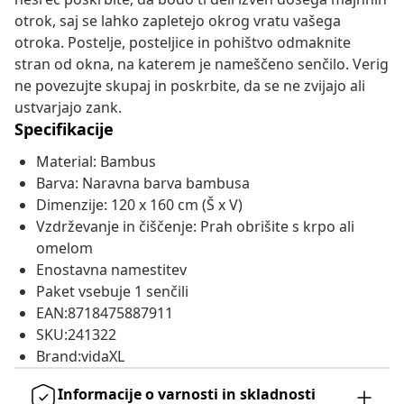
otrok, saj se lahko zapletejo okrog vratu vašega
otroka. Postelje, posteljice in pohištvo odmaknite
stran od okna, na katerem je nameščeno senčilo. Verig
ne povezujte skupaj in poskrbite, da se ne zvijajo ali
ustvarjajo zank.
Specifikacije
Material: Bambus
Barva: Naravna barva bambusa
Dimenzije: 120 x 160 cm (Š x V)
Vzdrževanje in čiščenje: Prah obrišite s krpo ali
omelom
Enostavna namestitev
Paket vsebuje 1 senčili
EAN:8718475887911
SKU:241322
Brand:vidaXL
Informacije o varnosti in skladnosti