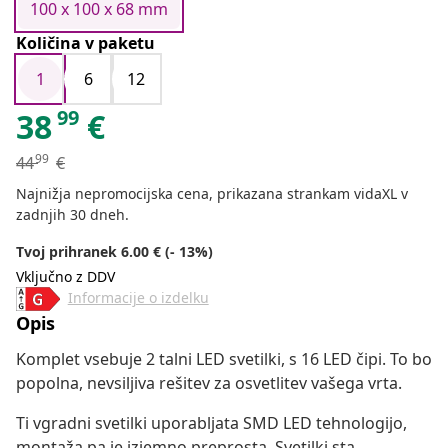
100 x 100 x 68 mm
Količina v paketu
1
6
12
99
38
€
99
44
€
Najnižja nepromocijska cena, prikazana strankam vidaXL v
zadnjih 30 dneh.
Tvoj prihranek 6.00 € (- 13%)
Vključno z DDV
Informacije o izdelku
Opis
Komplet vsebuje 2 talni LED svetilki, s 16 LED čipi. To bo
popolna, nevsiljiva rešitev za osvetlitev vašega vrta.
Ti vgradni svetilki uporabljata SMD LED tehnologijo,
montaža pa je izjemno preprosta. Svetilki sta