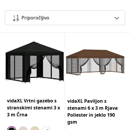
Priporočljivo
vidaXL Vrtni gazebo s
vidaXL Paviljon s
stranskimi stenami 3 x
stenami 6 x 3 m Rjava
3 m Črna
Poliester in jeklo 190
gsm