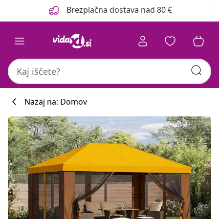
Prejšnja
Naslednja
Brezplačna dostava nad 80 €
Nazaj na: Domov