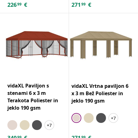
226
€
271
€
99
99
vidaXL Paviljon s
vidaXL Vrtna paviljon 6
stenami 6 x 3 m
x 3 m Bež Poliester in
Terakota Poliester in
jeklo 190 gsm
jeklo 190 gsm
+7
+7
340
€
271
€
99
99