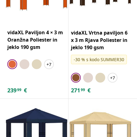
vidaXL Paviljon 4 × 3 m
vidaXL Vrtna paviljon 6
Oranžna Poliester in
x 3 m Rjava Poliester in
jeklo 190 gsm
jeklo 190 gsm
-30 % s kodo SUMMER30
+7
+7
239
€
271
€
99
99