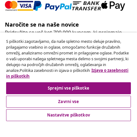
Naročite se na naše novice
Pridružite se več kot 700.000 kupcem, ki prejemajo
tedenske akcije, sezonske ponudbe in novosti od
S piškotki zagotavljamo, da naše spletno mesto deluje pravilno,
vidaXL.
prilagajamo vsebino in oglase, omogočamo funkcije družabnih
omrežij, analiziramo omrežni promet in prilagojene oglase. Podatke
o vaši uporabi našega spletnega mesta delimo s svojimi partnerji, ki
Our social media accounts
delujejo na področjih družabnih omrežij, oglaševanja in
analize.Politika zasebnosti in izjava o piškotkih
Izjava o zasebnosti
in piškotkih
Sprejmi vse piškotke
Odstop od pogodbe
Oddaj zahtevek za odstop od naročila.
Zavrni vse
Odstop od pogodbe
Nastavitve piškotkov