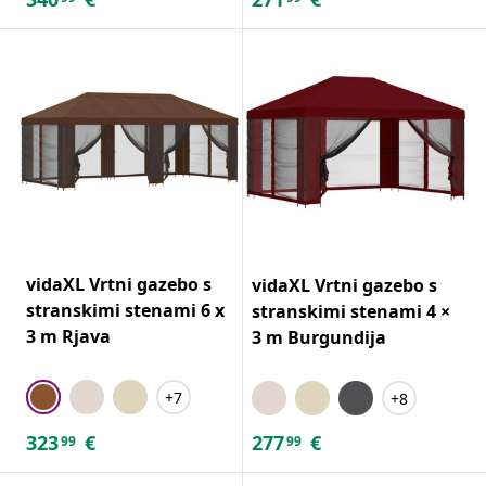
vidaXL Vrtni gazebo s
vidaXL Vrtni gazebo s
stranskimi stenami 6 x
stranskimi stenami 4 ×
3 m Rjava
3 m Burgundija
+7
+8
323
€
277
€
99
99