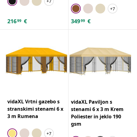
+7
+7
216
€
349
€
99
99
vidaXL Vrtni gazebo s
vidaXL Paviljon s
stranskimi stenami 6 x
stenami 6 x 3 m Krem
3 m Rumena
Poliester in jeklo 190
gsm
+7