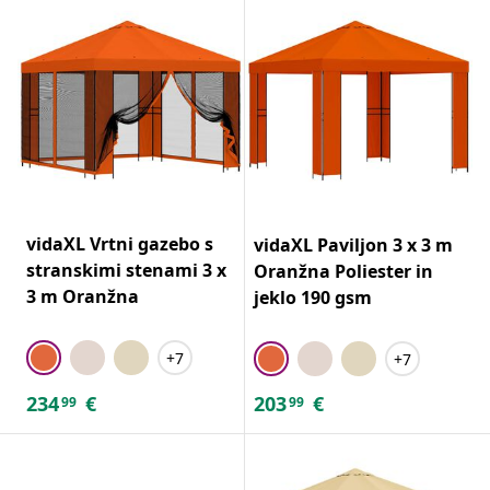
vidaXL Vrtni gazebo s
vidaXL Paviljon 3 x 3 m
stranskimi stenami 3 x
Oranžna Poliester in
3 m Oranžna
jeklo 190 gsm
+7
+7
234
€
203
€
99
99