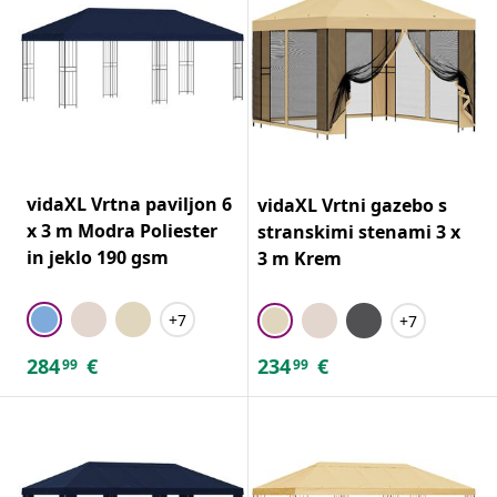
vidaXL Vrtna paviljon 6
vidaXL Vrtni gazebo s
x 3 m Modra Poliester
stranskimi stenami 3 x
in jeklo 190 gsm
3 m Krem
+7
+7
284
€
234
€
99
99