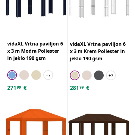
vidaXL Vrtna paviljon 6
vidaXL Vrtna paviljon 6
x 3 m Modra Poliester
x 3 m Krem Poliester in
in jeklo 190 gsm
jeklo 190 gsm
+7
+7
271
€
281
€
99
99