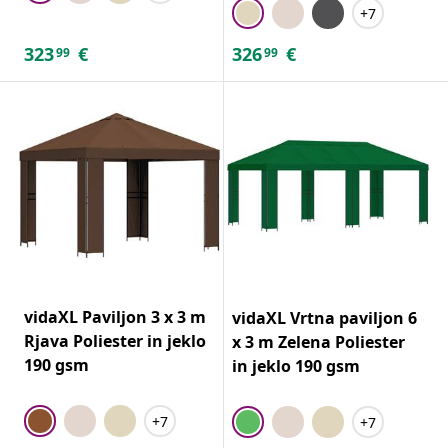
+7
323
€
326
€
99
99
vidaXL Paviljon 3 x 3 m
vidaXL Vrtna paviljon 6
Rjava Poliester in jeklo
x 3 m Zelena Poliester
190 gsm
in jeklo 190 gsm
+7
+7