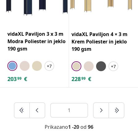
vidaXL Paviljon 3 x 3 m
vidaXL Paviljon 4 × 3 m
Modra Poliester in jeklo
Krem Poliester in jeklo
190 gsm
190 gsm
+7
+7
203
€
228
€
99
99
Prikazano
1 -20
od
96