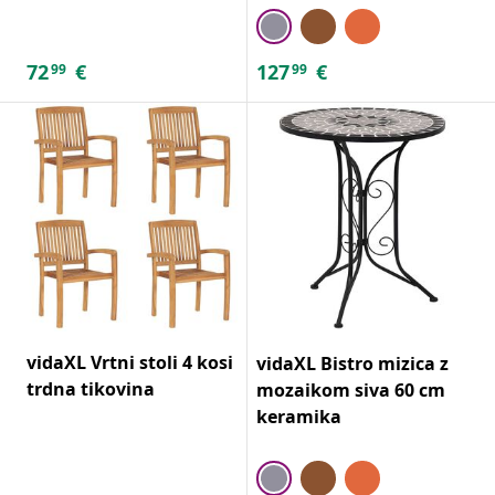
72
€
127
€
99
99
vidaXL Vrtni stoli 4 kosi
vidaXL Bistro mizica z
trdna tikovina
mozaikom siva 60 cm
keramika