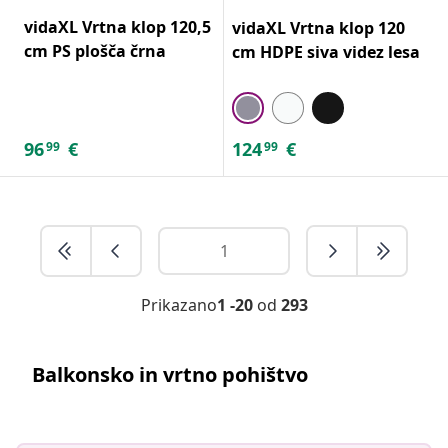
vidaXL Vrtna klop 120,5
vidaXL Vrtna klop 120
cm PS plošča črna
cm HDPE siva videz lesa
96
€
124
€
99
99
Prikazano
1 -20
od
293
Balkonsko in vrtno pohištvo