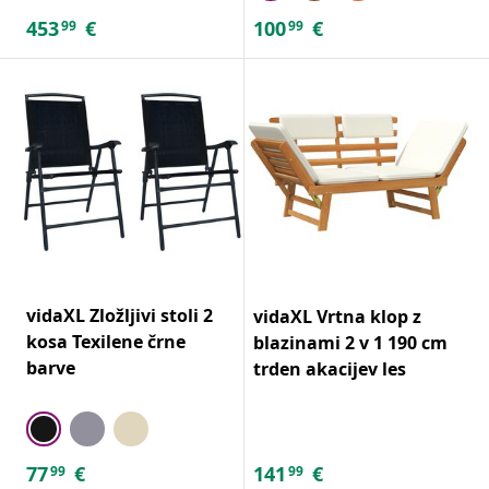
453
€
100
€
99
99
vidaXL Zložljivi stoli 2
vidaXL Vrtna klop z
kosa Texilene črne
blazinami 2 v 1 190 cm
barve
trden akacijev les
77
€
141
€
99
99