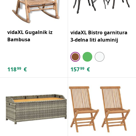
vidaXL Gugalnik iz
vidaXL Bistro garnitura
Bambusa
3-delna liti aluminij
118
€
157
€
99
99