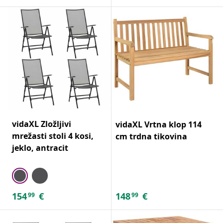
vidaXL Zložljivi
vidaXL Vrtna klop 114
mrežasti stoli 4 kosi,
cm trdna tikovina
jeklo, antracit
154
€
148
€
99
99