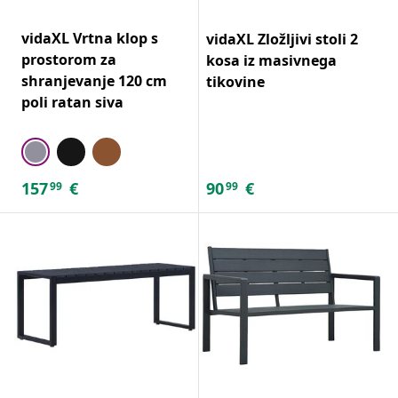
vidaXL Vrtna klop s
vidaXL Zložljivi stoli 2
prostorom za
kosa iz masivnega
shranjevanje 120 cm
tikovine
poli ratan siva
157
€
90
€
99
99