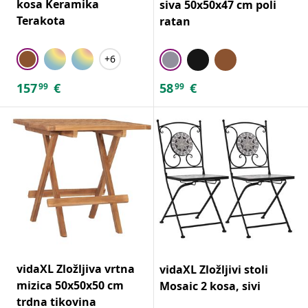
kosa Keramika
siva 50x50x47 cm poli
Terakota
ratan
+6
157
€
58
€
99
99
vidaXL Zložljiva vrtna
vidaXL Zložljivi stoli
mizica 50x50x50 cm
Mosaic 2 kosa, sivi
trdna tikovina