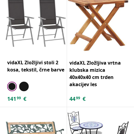
vidaXL Zložljivi stoli 2
vidaXL Zložljiva vrtna
kosa, tekstil, črne barve
klubska mizica
40x40x40 cm trden
akacijev les
141
€
44
€
99
99