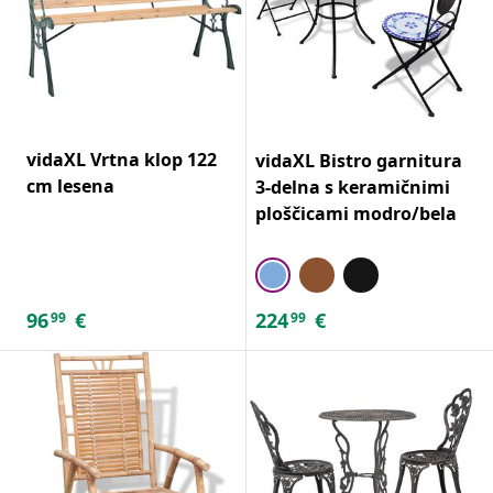
vidaXL Vrtna klop 122
vidaXL Bistro garnitura
cm lesena
3-delna s keramičnimi
ploščicami modro/bela
96
€
224
€
99
99