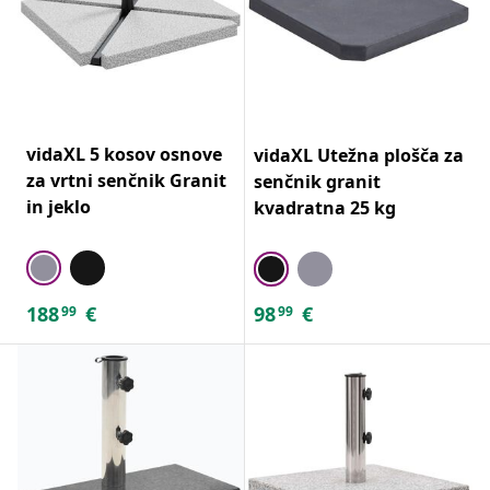
vidaXL 5 kosov osnove
vidaXL Utežna plošča za
za vrtni senčnik Granit
senčnik granit
in jeklo
kvadratna 25 kg
188
€
98
€
99
99