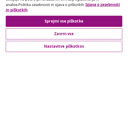
analize.Politika zasebnosti in izjava o piškotkih
Izjava o zasebnosti
in piškotkih
Odkrijte več
Sprejmi vse piškotke
Zavrni vse
Nastavitve piškotkov
© 2008-2026 vidaXL Spletna stran www.vidaxl.si je last vidaXL
Marketplace Europe B.V.