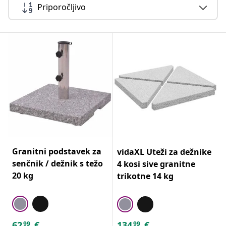
Priporočljivo
Granitni podstavek za
vidaXL Uteži za dežnike
senčnik / dežnik s težo
4 kosi sive granitne
20 kg
trikotne 14 kg
62
€
134
€
99
99