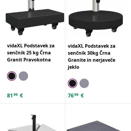
vidaXL Podstavek za
vidaXL Podstavek za
senčnik 25 kg Črna
senčnik 30kg Črna
Granit Pravokotna
Granite in nerjaveče
jeklo
81
€
76
€
99
99