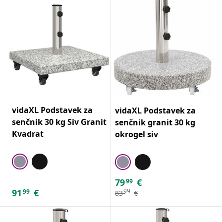
vidaXL Podstavek za
vidaXL Podstavek za
senčnik 30 kg Siv Granit
senčnik granit 30 kg
Kvadrat
okrogel siv
79
€
99
91
€
99
99
83
€