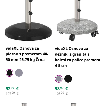
vidaXL Osnova za
vidaXL Osnova za
platno s premerom 40-
dežnik iz granita s
50 mm 26.75 kg Črna
kolesi za palice premera
4-5 cm
92
€
98
€
99
99
99
99
107
€
108
€