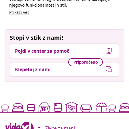
Klepetaj z nami
Živite za manj
Podprti načini plačila
Naročite se na naše novice
Pridružite se več kot 700.000 kupcem, ki prejemajo
tedenske akcije, sezonske ponudbe in novosti od