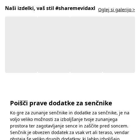
Naši izdelki, vaš stil #sharemevidaxl
Oglej si galerijo >
Poišči prave dodatke za senčnike
Ko gre za zunanje senčnike in dodatke za senčnike, je na
voljo veliko možnosti za izboljšanje tvoje zunanjega
prostora ter zagotavljanje sence in zaščite pred soncem.
Senčnik je obvezen dodatek za vsak vrt ali teraso, vendar
obstaja še veliko drugih dodatkov, ki lahko izboljšajo
njegovo funkcionalnost in stil.
Prikaži več
Stopi v stik z nami!
Pojdi v center za pomoč
Priporočeno