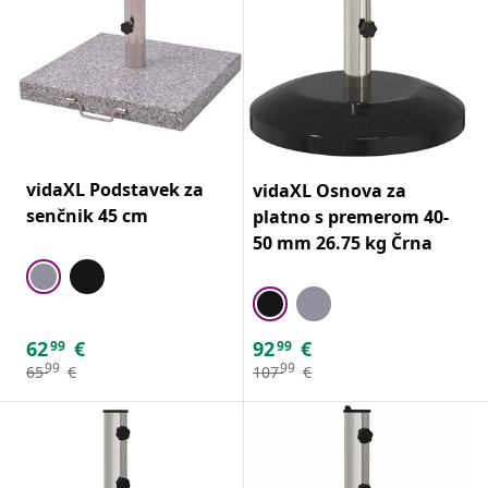
vidaXL Podstavek za
vidaXL Osnova za
senčnik 45 cm
platno s premerom 40-
50 mm 26.75 kg Črna
62
€
92
€
99
99
99
99
65
€
107
€