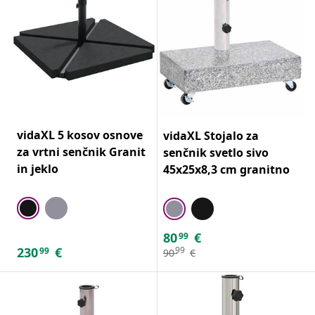
vidaXL 5 kosov osnove
vidaXL Stojalo za
za vrtni senčnik Granit
senčnik svetlo sivo
in jeklo
45x25x8,3 cm granitno
80
€
99
230
€
99
99
90
€