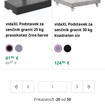
vidaXL Podstavek za
vidaXL Podstavek za
senčnik granit 25 kg
senčnik granit 30 kg
pravokoten črne barve
kvadraten siv
61
€
99
124
€
99
99
67
€
Prikazano
1 -20
od
50