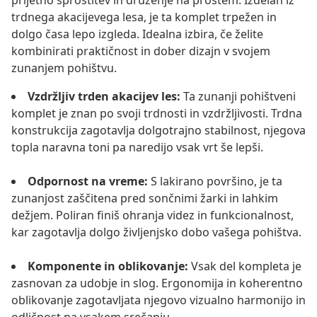
prijetno sprostitev in druženje na prostem. Izdelan iz
trdnega akacijevega lesa, je ta komplet trpežen in
dolgo časa lepo izgleda. Idealna izbira, če želite
kombinirati praktičnost in dober dizajn v svojem
zunanjem pohištvu.
Vzdržljiv trden akacijev les:
Ta zunanji pohištveni
komplet je znan po svoji trdnosti in vzdržljivosti. Trdna
konstrukcija zagotavlja dolgotrajno stabilnost, njegova
topla naravna toni pa naredijo vsak vrt še lepši.
Odpornost na vreme:
S lakirano površino, je ta
zunanjost zaščitena pred sončnimi žarki in lahkim
dežjem. Poliran finiš ohranja videz in funkcionalnost,
kar zagotavlja dolgo življenjsko dobo vašega pohištva.
Komponente in oblikovanje:
Vsak del kompleta je
zasnovan za udobje in slog. Ergonomija in koherentno
oblikovanje zagotavljata njegovo vizualno harmonijo in