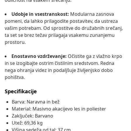
odličnost na vsakem srečanju.
Udobje in vsestranskost:
Modularna zasnova
pomeni, da lahko prilagodite postavitev, da ustreza
vašim potrebam. Od sprostitve do družabnih srečanj,
ta set se brez težav prilagaja vsakemu zunanjemu
prostoru.
Enostavno vzdrževanje:
Očistite ga z vlažno krpo
in se izogibajte ostrim čistilnim sredstvom. Redna
nega ohranja videz in podaljšuje življenjsko dobo
pohištva.
Specifikacije
Barva: Naravna in bež
Material: Masivno akacijevo les in poliester
Zaključek: Barvano
Utež: 69,36 kg
Višina sedeža od tal: 37 cm