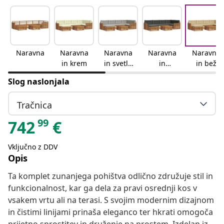
Naravna
Naravna
Naravna
Naravna
Naravna
in krem
in svetlo
in
in bež
siva
antracitn
Slog naslonjala
a
Tračnica
99
742
€
Vključno z DDV
Opis
Ta komplet zunanjega pohištva odlično združuje stil in
funkcionalnost, kar ga dela za pravi osrednji kos v
vsakem vrtu ali na terasi. S svojim modernim dizajnom
in čistimi linijami prinaša eleganco ter hkrati omogoča