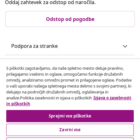
Oddaj zahtevek za odstop od naročila.
Odstop od pogodbe
Podpora za stranke
Poslovanje
S piškotki zagotavljamo, da naše spletno mesto deluje pravilno,
prilagajamo vsebino in oglase, omogočamo funkcije družabnih
omrežij, analiziramo omrežni promet in prilagojene oglase. Podatke
vidaXL
o vaši uporabi našega spletnega mesta delimo s svojimi partnerji, ki
delujejo na področjih družabnih omrežij, oglaševanja in
analize.Politika zasebnosti in izjava o piškotkih
Izjava o zasebnosti
Odkrijte več
in piškotkih
Sprejmi vse piškotke
Zavrni vse