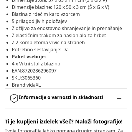
Dimenzije stola: 57 x 69 x 111 cm (Š x G x V)
Dimenzije blazine: 120 x 50 x 3 cm (Š x G x V)
Blazina z rdečim karo vzorcem
5 prilagodljivih položajev
Zložljivo za enostavno shranjevanje in prenašanje
Z elastičnim trakom za naslonjalo za hrbet
Z 2 kompletoma vrvic na straneh
Potrebno sestavljanje: Da
Paket vsebuje:
4 x Vrtni stol z blazino
EAN:8720286296097
SKU:3065360
Brand:vidaXL
Informacije o varnosti in skladnosti
Ti je kupljeni izdelek všeč? Naloži fotografijo!
Tvoja fotografija lahko pomaga drugim strankam. Za