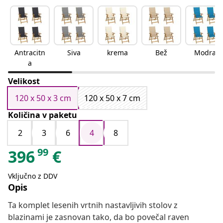
Antracitn
Siva
krema
Bež
Modra
a
Velikost
120 x 50 x 3 cm
120 x 50 x 7 cm
Količina v paketu
2
3
6
4
8
99
396
€
Vključno z DDV
Opis
Ta komplet lesenih vrtnih nastavljivih stolov z
blazinami je zasnovan tako, da bo povečal raven