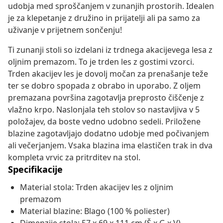
udobja med sproščanjem v zunanjih prostorih. Idealen
je za klepetanje z družino in prijatelji ali pa samo za
uživanje v prijetnem sončenju!
Ti zunanji stoli so izdelani iz trdnega akacijevega lesa z
oljnim premazom. To je trden les z gostimi vzorci.
Trden akacijev les je dovolj močan za prenašanje teže
ter se dobro spopada z obrabo in uporabo. Z oljem
premazana površina zagotavlja preprosto čiščenje z
vlažno krpo. Naslonjala teh stolov so nastavljiva v 5
položajev, da boste vedno udobno sedeli. Priložene
blazine zagotavljajo dodatno udobje med počivanjem
ali večerjanjem. Vsaka blazina ima elastičen trak in dva
kompleta vrvic za pritrditev na stol.
Specifikacije
Material stola: Trden akacijev les z oljnim
premazom
Material blazine: Blago (100 % poliester)