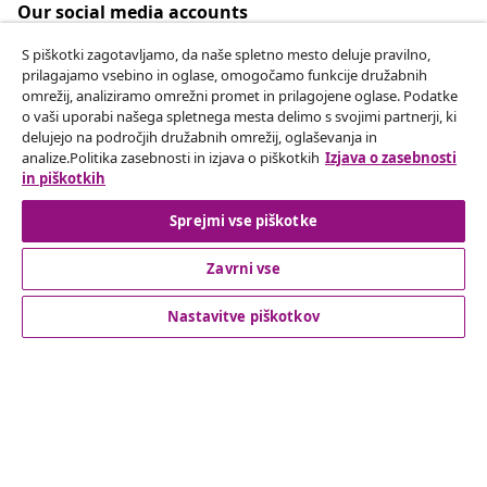
Our social media accounts
S piškotki zagotavljamo, da naše spletno mesto deluje pravilno,
prilagajamo vsebino in oglase, omogočamo funkcije družabnih
omrežij, analiziramo omrežni promet in prilagojene oglase. Podatke
Odstop od pogodbe
o vaši uporabi našega spletnega mesta delimo s svojimi partnerji, ki
delujejo na področjih družabnih omrežij, oglaševanja in
Oddaj zahtevek za odstop od naročila.
analize.Politika zasebnosti in izjava o piškotkih
Izjava o zasebnosti
in piškotkih
Odstop od pogodbe
Sprejmi vse piškotke
Zavrni vse
Podpora za stranke
Nastavitve piškotkov
Poslovanje
vidaXL
Odkrijte več