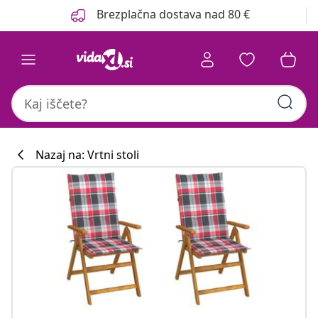
Prejšnja
Naslednja
Brezplačna dostava nad 80 €
Nazaj na: Vrtni stoli