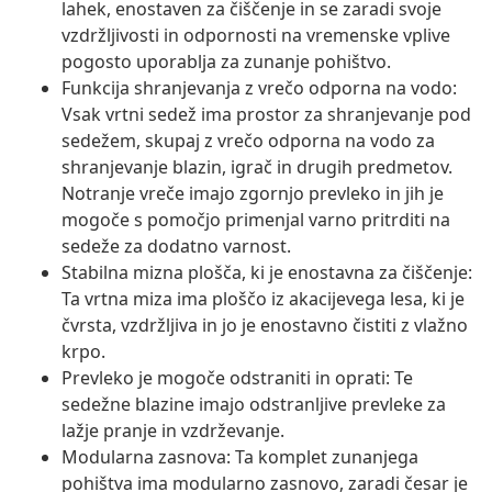
lahek, enostaven za čiščenje in se zaradi svoje
vzdržljivosti in odpornosti na vremenske vplive
pogosto uporablja za zunanje pohištvo.
Funkcija shranjevanja z vrečo odporna na vodo:
Vsak vrtni sedež ima prostor za shranjevanje pod
sedežem, skupaj z vrečo odporna na vodo za
shranjevanje blazin, igrač in drugih predmetov.
Notranje vreče imajo zgornjo prevleko in jih je
mogoče s pomočjo primenjal varno pritrditi na
sedeže za dodatno varnost.
Stabilna mizna plošča, ki je enostavna za čiščenje:
Ta vrtna miza ima ploščo iz akacijevega lesa, ki je
čvrsta, vzdržljiva in jo je enostavno čistiti z vlažno
krpo.
Prevleko je mogoče odstraniti in oprati: Te
sedežne blazine imajo odstranljive prevleke za
lažje pranje in vzdrževanje.
Modularna zasnova: Ta komplet zunanjega
pohištva ima modularno zasnovo, zaradi česar je