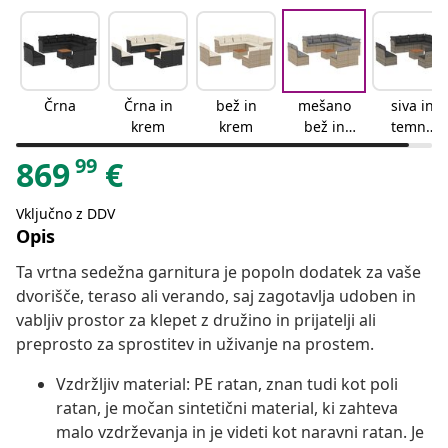
Črna
Črna in
bež in
mešano
siva in
krem
krem
bež in
temno
svetlo
siva
99
869
€
siva
Vključno z DDV
Opis
Ta vrtna sedežna garnitura je popoln dodatek za vaše
dvorišče, teraso ali verando, saj zagotavlja udoben in
vabljiv prostor za klepet z družino in prijatelji ali
preprosto za sprostitev in uživanje na prostem.
Vzdržljiv material: PE ratan, znan tudi kot poli
ratan, je močan sintetični material, ki zahteva
malo vzdrževanja in je videti kot naravni ratan. Je