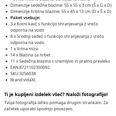
Dimenzije sedežne blazine: 55 x 55 x 3 cm (Š x G x D)
Dimenzije hrbtne blazine: 55 x 45 x 13 cm (D x Š x D)
Paket vsebuje:
3 x Kotni kavč s funkcijo shranjevanja z vrečo
odporna na vodo
8 x Srednji sedež s funkcijo shranjevanja z vrečo
odporna na vodo
1 x Vrtna miza
14 x Blazina za hrbet
11 x Sedežna blazina s snemljivo in pralno prevleko
EAN:8721102350092
SKU:3256038
Brand:vidaXL
Ti je kupljeni izdelek všeč? Naloži fotografijo!
Tvoja fotografija lahko pomaga drugim strankam. Za
začetek uporabi spodnjo povezavo.