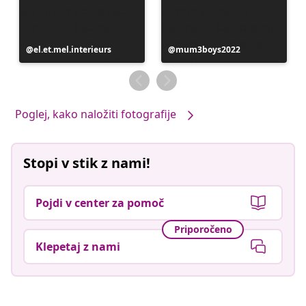
Objavo
el.et.mel.interieurs
Objavo
mum3boys2022
je
je
objavil
objavil
Poglej, kako naložiti fotografije
Stopi v stik z nami!
Pojdi v center za pomoč
Priporočeno
Klepetaj z nami