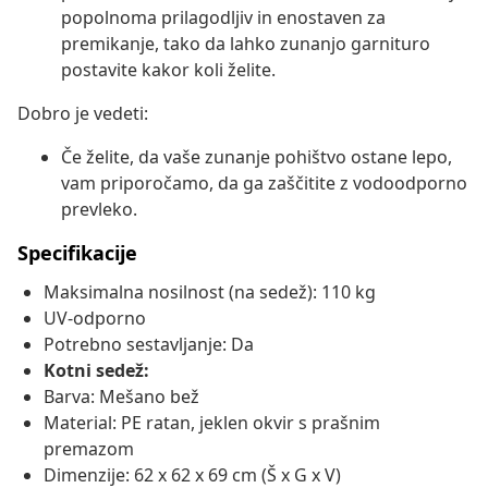
popolnoma prilagodljiv in enostaven za
premikanje, tako da lahko zunanjo garnituro
postavite kakor koli želite.
Dobro je vedeti:
Če želite, da vaše zunanje pohištvo ostane lepo,
vam priporočamo, da ga zaščitite z vodoodporno
prevleko.
Specifikacije
Maksimalna nosilnost (na sedež): 110 kg
UV-odporno
Potrebno sestavljanje: Da
Kotni sedež:
Barva: Mešano bež
Material: PE ratan, jeklen okvir s prašnim
premazom
Dimenzije: 62 x 62 x 69 cm (Š x G x V)