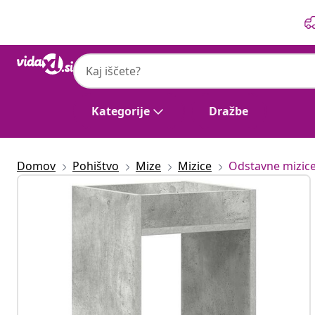
Prejšnja
Naslednja
Kategorije
Dražbe
Domov
Pohištvo
Mize
Mizice
Odstavne mizic