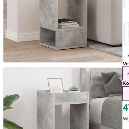
Ve
Ko
4
Vk