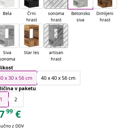
Bela
Črni
sonoma
Betonsko
Dimljeni
hrast
hrast
siva
hrast
Siva
Star les
artisan
sonoma
hrast
likost
30 x 30 x 56 cm
40 x 40 x 56 cm
ličina v paketu
1
2
99
7
€
ljučno z DDV