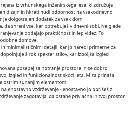
rejena iz vrhunskega inženirskega lesa, ki združuje
ren dizajn in hkrati nudi odpornost na vsakodnevno
ar je dolgotrajen dodatek za vsak dom.
, da shrani vse, kar potrebuješ v dnevni sobi. Ne glede
 shranjevanje dodajajo praktičnost in lep videz. To
a sodobne domove.
 in minimalističnimi detajli, kar jo naredi primerne za
dopolnjuje širok spekter stilov, kar izboljša izgled
novana posebej za notranje prostore in se dobro
oj izgled in funkcionalnost skozi leta. Miza prinaša
nce ostrim zunanjim elementom.
o na enostavno vzdrževanje - enostavno jo obrišeš z
drževanje zagotavlja, da ostane privlačna in tvoj prostor