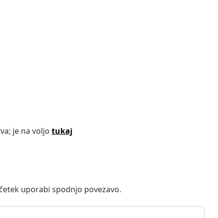
va; je na voljo
tukaj
ačetek uporabi spodnjo povezavo.