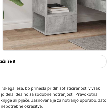
kaži še 8
kega lesa, bo prinesla pridih sofisticiranosti v vsak
r jo dela idealno za sodobne notranjosti. Pravokotna
knjige ali pijače. Zasnovana je za notranjo uporabo, zato
z nepotrebne okrasitve.