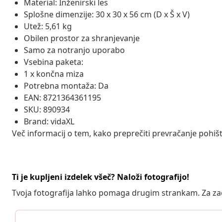
Material: Inženirski les
Splošne dimenzije: 30 x 30 x 56 cm (D x Š x V)
Utež: 5,61 kg
Obilen prostor za shranjevanje
Samo za notranjo uporabo
Vsebina paketa:
1 x končna miza
Potrebna montaža: Da
EAN: 8721364361195
SKU: 890934
Brand: vidaXL
Več informacij o tem, kako preprečiti prevračanje pohišt
Ti je kupljeni izdelek všeč? Naloži fotografijo!
Tvoja fotografija lahko pomaga drugim strankam. Za z