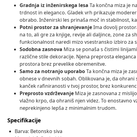
Gradnja iz inženirskega lesa
Ta končna miza je na
trdnost in eleganco. Gladek vrh prikazuje modere
obrabo. Inženirski les prinaša moč in stabilnost, k
Potni prostor za shranjevanje
Ima dovolj prostora
na to, ali gre za knjige, revije ali daljince, zone za
funkcionalnost naredi mizo vsestransko izbiro z
Sodobna zasnova
Miza se ponaša s čistimi linijami
različne stile dekoracije. Njena preprosta eleganca 
prostora brez prevelike obremenitve.
Samo za notranjo uporabo
Ta končna miza je zas
obnese v dnevnih sobah. Oblikovana je, da ohrani sv
kanček rafiniranosti v tvoj prostor, brez konkure
Preprosto vzdrževanje
Miza je zasnovana z mislij
vlažno krpo, da ohraniš njen videz. To enostavno vz
neprekinjeno lepša z minimalnim trudom.
Specifikacije
Barva: Betonsko siva