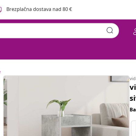
Brezplačna dostava nad 80 €
e
vi
v
s
Ba