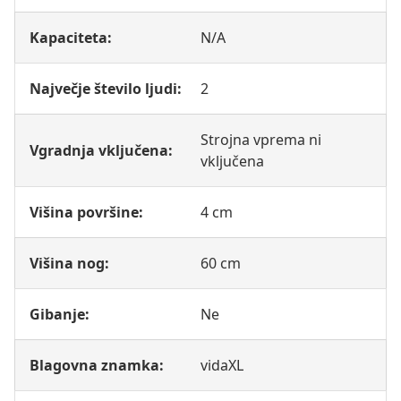
Kapaciteta:
N/A
Največje število ljudi:
2
Strojna vprema ni
Vgradnja vključena:
vključena
Višina površine:
4 cm
Višina nog:
60 cm
Gibanje:
Ne
Blagovna znamka:
vidaXL