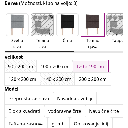
Barva
(Možnosti, ki so na voljo: 8)
Svetlo
Temno
Črna
Temno
Taupe
siva
siva
rjava
Velikost
90 x 200 cm
100 x 200 cm
120 x 190 cm
120 x 200 cm
140 x 200 cm
200 x 200 cm
Model
Preprosta zasnova
Navadna z žeblji
Blok s kvadrati
vodoravne črte
Navpične črte
Taftana zasnova
gumbi
Oblikovanje linij