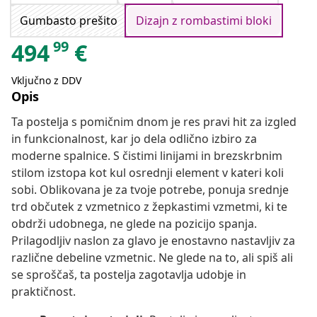
Gumbasto prešito
Dizajn z rombastimi bloki
99
494
€
Vključno z DDV
Opis
Ta postelja s pomičnim dnom je res pravi hit za izgled
in funkcionalnost, kar jo dela odlično izbiro za
moderne spalnice. S čistimi linijami in brezskrbnim
stilom izstopa kot kul osrednji element v kateri koli
sobi. Oblikovana je za tvoje potrebe, ponuja srednje
trd občutek z vzmetnico z žepkastimi vzmetmi, ki te
obdrži udobnega, ne glede na pozicijo spanja.
Prilagodljiv naslon za glavo je enostavno nastavljiv za
različne debeline vzmetnic. Ne glede na to, ali spiš ali
se sproščaš, ta postelja zagotavlja udobje in
praktičnost.