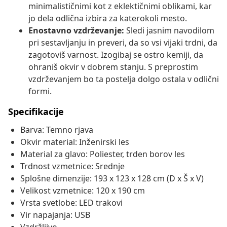
minimalističnimi kot z eklektičnimi oblikami, kar
jo dela odlična izbira za katerokoli mesto.
Enostavno vzdrževanje:
Sledi jasnim navodilom
pri sestavljanju in preveri, da so vsi vijaki trdni, da
zagotoviš varnost. Izogibaj se ostro kemiji, da
ohraniš okvir v dobrem stanju. S preprostim
vzdrževanjem bo ta postelja dolgo ostala v odlični
formi.
Specifikacije
Barva: Temno rjava
Okvir material: Inženirski les
Material za glavo: Poliester, trden borov les
Trdnost vzmetnice: Srednje
Splošne dimenzije: 193 x 123 x 128 cm (D x Š x V)
Velikost vzmetnice: 120 x 190 cm
Vrsta svetlobe: LED trakovi
Vir napajanja: USB