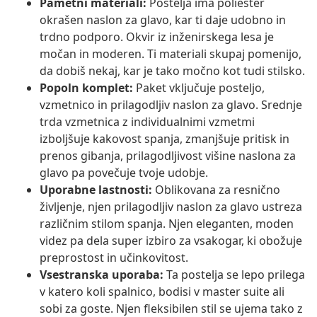
Pametni materiali:
Postelja ima poliester
okrašen naslon za glavo, kar ti daje udobno in
trdno podporo. Okvir iz inženirskega lesa je
močan in moderen. Ti materiali skupaj pomenijo,
da dobiš nekaj, kar je tako močno kot tudi stilsko.
Popoln komplet:
Paket vključuje posteljo,
vzmetnico in prilagodljiv naslon za glavo. Srednje
trda vzmetnica z individualnimi vzmetmi
izboljšuje kakovost spanja, zmanjšuje pritisk in
prenos gibanja, prilagodljivost višine naslona za
glavo pa povečuje tvoje udobje.
Uporabne lastnosti:
Oblikovana za resnično
življenje, njen prilagodljiv naslon za glavo ustreza
različnim stilom spanja. Njen eleganten, moden
videz pa dela super izbiro za vsakogar, ki obožuje
preprostost in učinkovitost.
Vsestranska uporaba:
Ta postelja se lepo prilega
v katero koli spalnico, bodisi v master suite ali
sobi za goste. Njen fleksibilen stil se ujema tako z