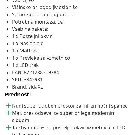
Vzdržljivo
Višinsko prilagodljiv oslon še
Samo za notranjo uporabo
Potrebna montaža: Da
Vsebina paketa:
1 x Posteljni okvir
1 x Naslonjalo
1 x Mattres
1 x Prevleka za vzmetnico
1 x LED trak
EAN: 8721288319784
SKU: 3342931
Brand: vidaXL
Prednosti
Nudi super udoben prostor za miren nočni spanec
Mat, brez odseva, se super prilega modernim
slogom
Ta stvar ima vse – posteljni okvir, vzmetnico in LED
trak v enem