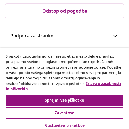
Odstop od pogodbe
Podpora za stranke
Poslovanje
S piškotki zagotavljamo, da naše spletno mesto deluje pravilno,
prilagajamo vsebino in oglase, omogočamo funkcije družabnih
omrežij, analiziramo omrežni promet in prilagojene oglase. Podatke
vidaXL
o vaši uporabi našega spletnega mesta delimo s svojimi partnerji, ki
delujejo na področjih družabnih omrežij, oglaševanja in
analize.Politika zasebnosti in izjava o piškotkih
Izjava o zasebnosti
Odkrijte več
in piškotkih
Sprejmi vse piškotke
Zavrni vse
Nastavitve piškotkov