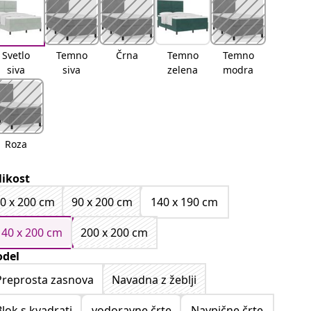
Svetlo
Temno
Črna
Temno
Temno
siva
siva
zelena
modra
Roza
likost
0 x 200 cm
90 x 200 cm
140 x 190 cm
140 x 200 cm
200 x 200 cm
del
Preprosta zasnova
Navadna z žeblji
Blok s kvadrati
vodoravne črte
Navpične črte