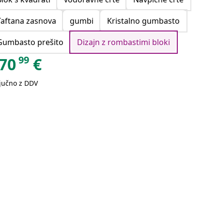
Taftana zasnova
gumbi
Kristalno gumbasto
Gumbasto prešito
Dizajn z rombastimi bloki
99
70
€
ljučno z DDV