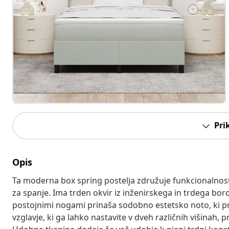
Pri
Opis
Ta moderna box spring postelja združuje funkcionalnost 
za spanje. Ima trden okvir iz inženirskega in trdega boro
postojnimi nogami prinaša sodobno estetsko noto, ki prin
vzglavje, ki ga lahko nastavite v dveh različnih višinah, p