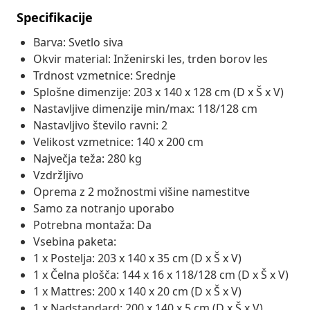
Specifikacije
Barva: Svetlo siva
Okvir material: Inženirski les, trden borov les
Trdnost vzmetnice: Srednje
Splošne dimenzije: 203 x 140 x 128 cm (D x Š x V)
Nastavljive dimenzije min/max: 118/128 cm
Nastavljivo število ravni: 2
Velikost vzmetnice: 140 x 200 cm
Največja teža: 280 kg
Vzdržljivo
Oprema z 2 možnostmi višine namestitve
Samo za notranjo uporabo
Potrebna montaža: Da
Vsebina paketa:
1 x Postelja: 203 x 140 x 35 cm (D x Š x V)
1 x Čelna plošča: 144 x 16 x 118/128 cm (D x Š x V)
1 x Mattres: 200 x 140 x 20 cm (D x Š x V)
1 x Nadstandard: 200 x 140 x 5 cm (D x Š x V)