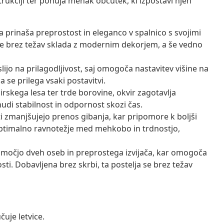
rukciji ter ponuja mehak občutek, ki izpostavi njen
a prinaša preprostost in eleganco v spalnico s svojimi
aj se brez težav sklada z modernim dekorjem, a še vedno
lijo na prilagodljivost, saj omogoča nastavitev višine na
a se prilega vsaki postavitvi.
rskega lesa ter trde borovine, okvir zagotavlja
di stabilnost in odpornost skozi čas.
zmanjšujejo prenos gibanja, kar pripomore k boljši
optimalno ravnotežje med mehkobo in trdnostjo,
pomočjo dveh oseb in preprostega izvijača, kar omogoča
sti. Dobavljena brez skrbi, ta postelja se brez težav
čuje letvice.