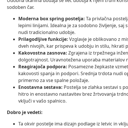
Udobna tkanina dodaja še več udobja k njeni trdni konst
sodoben čar.
Moderna box spring postelja:
Ta privlačna postelj
lepimi linijami. Idealna je za sodobno življenje, s
nudi tradicionalno udobje.
Prilagodljive funkcije:
Vzglavje je oblikovano z mis
dveh nivojih, kar prispeva k udobju in stilu, hkrati p
Kakovostna zasnova:
Zgrajena iz trpežnega inženi
dolgotrajnost. Uravnotežena uporaba materialov nu
Reagirajoča podpora:
Posamezne žepkaste vzmeti 
kakovosti spanja in podpori. Srednja trdota nudi 
primerno za vse spalne položaje.
Enostavna sestava:
Postelja se zlahka sestavi s 
hitro in enostavno nastavitev brez žrtvovanja trdno
vključi v vašo spalnico.
Dobro je vedeti:
Ta okvir postelje ima dizajn podlage iz letvic in vklju