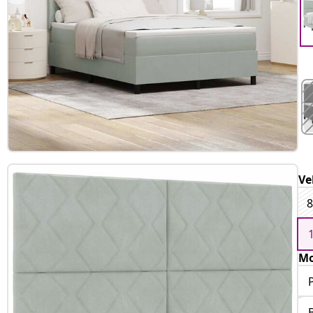
Ve
8
Mo