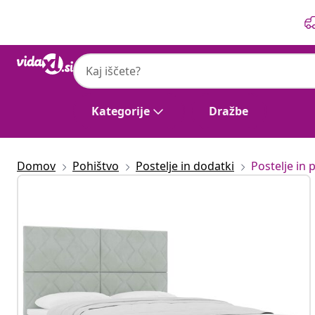
Prejšnja
Naslednja
Kategorije
Dražbe
Domov
Pohištvo
Postelje in dodatki
Postelje in p