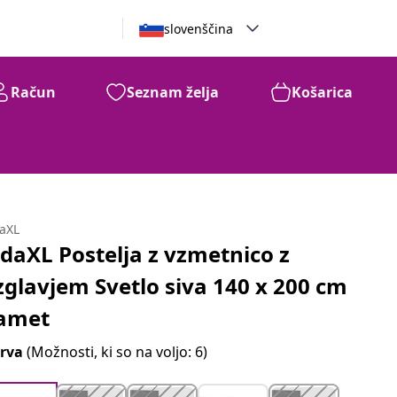
slovenščina
Račun
Seznam želja
Košarica
daXL
idaXL Postelja z vzmetnico z
zglavjem Svetlo siva 140 x 200 cm
amet
rva
(Možnosti, ki so na voljo: 6)