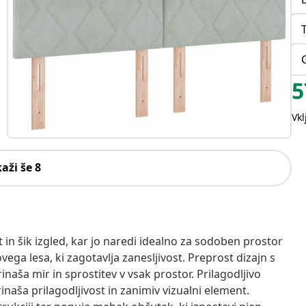
5
Vk
kaži še 8
in šik izgled, kar jo naredi idealno za sodoben prostor
vega lesa, ki zagotavlja zanesljivost. Preprost dizajn s
aša mir in sprostitev v vsak prostor. Prilagodljivo
rinaša prilagodljivost in zanimiv vizualni element.