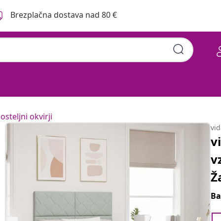
Brezplačna dostava nad 80 €
osteljni okvirji
vi
v
v
Ž
Ba