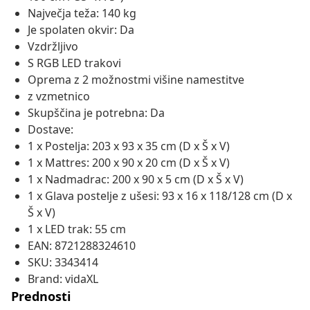
Največja teža: 140 kg
Je spolaten okvir: Da
Vzdržljivo
S RGB LED trakovi
Oprema z 2 možnostmi višine namestitve
z vzmetnico
Skupščina je potrebna: Da
Dostave:
1 x Postelja: 203 x 93 x 35 cm (D x Š x V)
1 x Mattres: 200 x 90 x 20 cm (D x Š x V)
1 x Nadmadrac: 200 x 90 x 5 cm (D x Š x V)
1 x Glava postelje z ušesi: 93 x 16 x 118/128 cm (D x
Š x V)
1 x LED trak: 55 cm
EAN: 8721288324610
SKU: 3343414
Brand: vidaXL
Prednosti