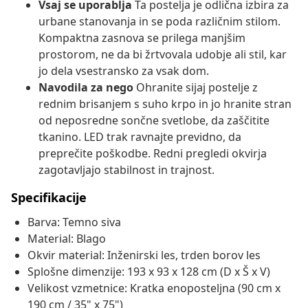
Vsaj se uporablja
Ta postelja je odlična izbira za
urbane stanovanja in se poda različnim stilom.
Kompaktna zasnova se prilega manjšim
prostorom, ne da bi žrtvovala udobje ali stil, kar
jo dela vsestransko za vsak dom.
Navodila za nego
Ohranite sijaj postelje z
rednim brisanjem s suho krpo in jo hranite stran
od neposredne sončne svetlobe, da zaščitite
tkanino. LED trak ravnajte previdno, da
preprečite poškodbe. Redni pregledi okvirja
zagotavljajo stabilnost in trajnost.
Specifikacije
Barva: Temno siva
Material: Blago
Okvir material: Inženirski les, trden borov les
Splošne dimenzije: 193 x 93 x 128 cm (D x Š x V)
Velikost vzmetnice: Kratka enoposteljna (90 cm x
190 cm / 35" x 75")