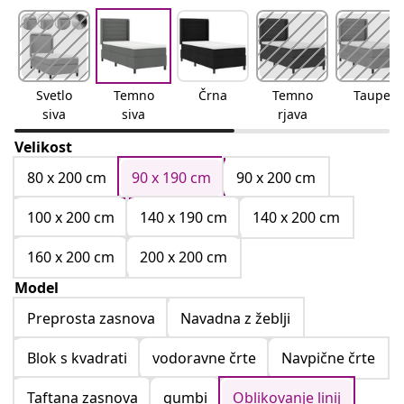
Svetlo
Temno
Črna
Temno
Taupe
siva
siva
rjava
Velikost
80 x 200 cm
90 x 190 cm
90 x 200 cm
100 x 200 cm
140 x 190 cm
140 x 200 cm
160 x 200 cm
200 x 200 cm
Model
Preprosta zasnova
Navadna z žeblji
Blok s kvadrati
vodoravne črte
Navpične črte
Taftana zasnova
gumbi
Oblikovanje linij