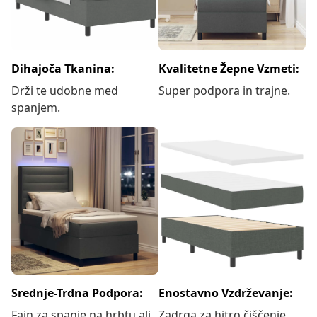
Dihajoča Tkanina:
Kvalitetne Žepne Vzmeti:
Drži te udobne med
Super podpora in trajne.
spanjem.
Srednje-Trdna Podpora:
Enostavno Vzdrževanje:
Fajn za spanje na hrbtu ali
Zadrga za hitro čiščenje.