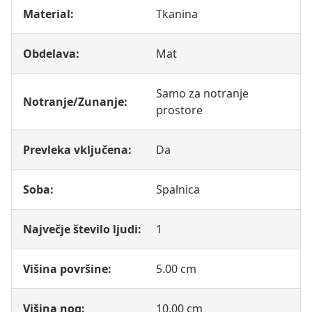
Material:
Tkanina
Obdelava:
Mat
Samo za notranje
Notranje/Zunanje:
prostore
Prevleka vključena:
Da
Soba:
Spalnica
Največje število ljudi:
1
Višina površine:
5.00 cm
Višina nog:
10.00 cm