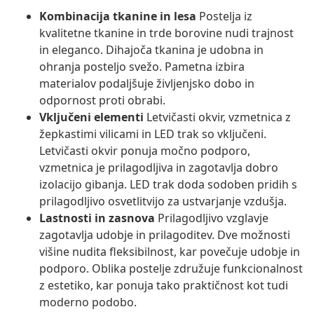
Kombinacija tkanine in lesa
Postelja iz
kvalitetne tkanine in trde borovine nudi trajnost
in eleganco. Dihajoča tkanina je udobna in
ohranja posteljo svežo. Pametna izbira
materialov podaljšuje življenjsko dobo in
odpornost proti obrabi.
Vključeni elementi
Letvičasti okvir, vzmetnica z
žepkastimi vilicami in LED trak so vključeni.
Letvičasti okvir ponuja močno podporo,
vzmetnica je prilagodljiva in zagotavlja dobro
izolacijo gibanja. LED trak doda sodoben pridih s
prilagodljivo osvetlitvijo za ustvarjanje vzdušja.
Lastnosti in zasnova
Prilagodljivo vzglavje
zagotavlja udobje in prilagoditev. Dve možnosti
višine nudita fleksibilnost, kar povečuje udobje in
podporo. Oblika postelje združuje funkcionalnost
z estetiko, kar ponuja tako praktičnost kot tudi
moderno podobo.