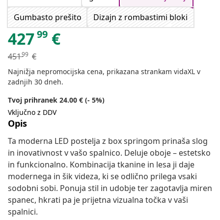
Gumbasto prešito
Dizajn z rombastimi bloki
99
427
€
99
451
€
Najnižja nepromocijska cena, prikazana strankam vidaXL v
zadnjih 30 dneh.
Tvoj prihranek 24.00 € (- 5%)
Vključno z DDV
Opis
Ta moderna LED postelja z box springom prinaša slog
in inovativnost v vašo spalnico. Deluje oboje – estetsko
in funkcionalno. Kombinacija tkanine in lesa ji daje
modernega in šik videza, ki se odlično prilega vsaki
sodobni sobi. Ponuja stil in udobje ter zagotavlja miren
spanec, hkrati pa je prijetna vizualna točka v vaši
spalnici.