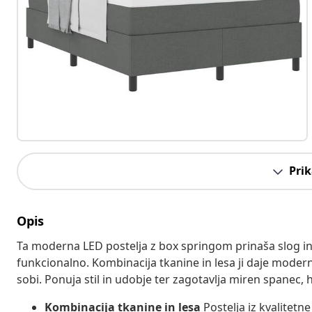
Prik
Opis
Ta moderna LED postelja z box springom prinaša slog in 
funkcionalno. Kombinacija tkanine in lesa ji daje moderne
sobi. Ponuja stil in udobje ter zagotavlja miren spanec, hk
Kombinacija tkanine in lesa
Postelja iz kvalitetn