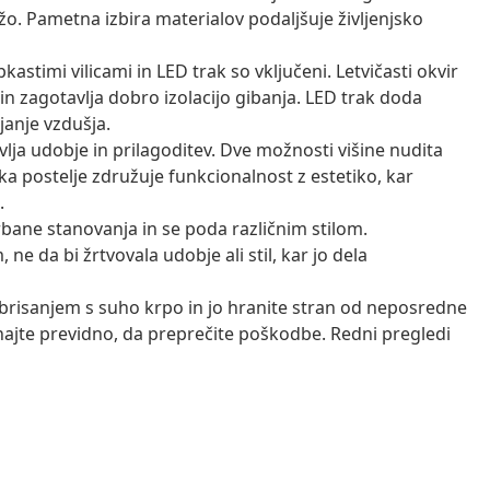
žo. Pametna izbira materialov podaljšuje življenjsko
kastimi vilicami in LED trak so vključeni. Letvičasti okvir
n zagotavlja dobro izolacijo gibanja. LED trak doda
janje vzdušja.
vlja udobje in prilagoditev. Dve možnosti višine nudita
ka postelje združuje funkcionalnost z estetiko, kar
.
urbane stanovanja in se poda različnim stilom.
 da bi žrtvovala udobje ali stil, kar jo dela
 brisanjem s suho krpo in jo hranite stran od neposredne
vnajte previdno, da preprečite poškodbe. Redni pregledi