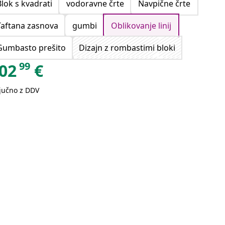
Blok s kvadrati
vodoravne črte
Navpične črte
Taftana zasnova
gumbi
Oblikovanje linij
Gumbasto prešito
Dizajn z rombastimi bloki
99
02
€
ljučno z DDV