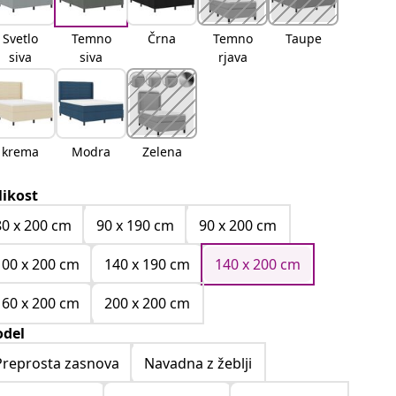
Svetlo
Temno
Črna
Temno
Taupe
siva
siva
rjava
krema
Modra
Zelena
likost
80 x 200 cm
90 x 190 cm
90 x 200 cm
100 x 200 cm
140 x 190 cm
140 x 200 cm
160 x 200 cm
200 x 200 cm
del
Preprosta zasnova
Navadna z žeblji