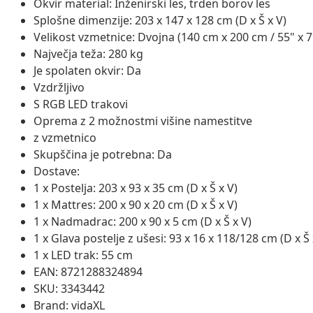
Okvir material: Inženirski les, trden borov les
Splošne dimenzije: 203 x 147 x 128 cm (D x Š x V)
Velikost vzmetnice: Dvojna (140 cm x 200 cm / 55" x 7
Največja teža: 280 kg
Je spolaten okvir: Da
Vzdržljivo
S RGB LED trakovi
Oprema z 2 možnostmi višine namestitve
z vzmetnico
Skupščina je potrebna: Da
Dostave:
1 x Postelja: 203 x 93 x 35 cm (D x Š x V)
1 x Mattres: 200 x 90 x 20 cm (D x Š x V)
1 x Nadmadrac: 200 x 90 x 5 cm (D x Š x V)
1 x Glava postelje z ušesi: 93 x 16 x 118/128 cm (D x Š 
1 x LED trak: 55 cm
EAN: 8721288324894
SKU: 3343442
Brand: vidaXL