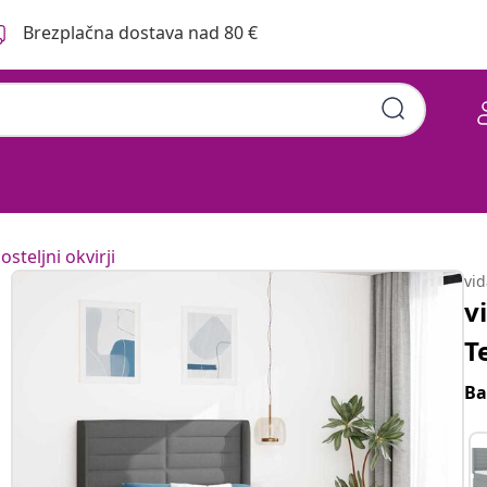
Brezplačna dostava nad 80 €
osteljni okvirji
vi
v
T
Ba