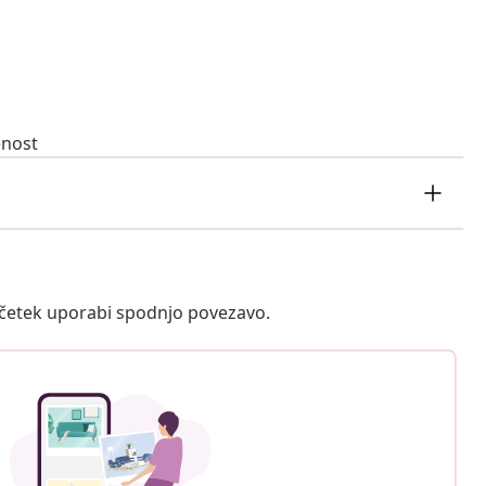
enost
ačetek uporabi spodnjo povezavo.