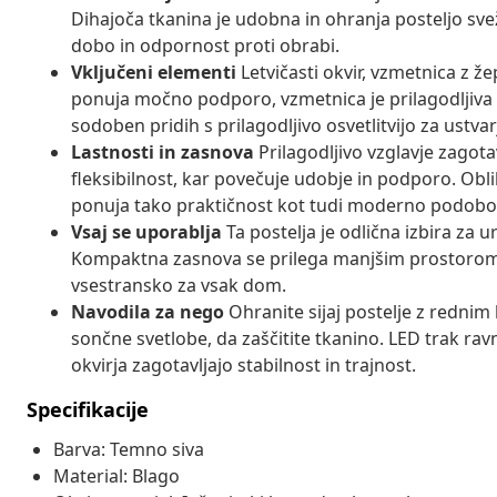
Dihajoča tkanina je udobna in ohranja posteljo sve
dobo in odpornost proti obrabi.
Vključeni elementi
Letvičasti okvir, vzmetnica z žep
ponuja močno podporo, vzmetnica je prilagodljiva i
sodoben pridih s prilagodljivo osvetlitvijo za ustvar
Lastnosti in zasnova
Prilagodljivo vzglavje zagota
fleksibilnost, kar povečuje udobje in podporo. Obli
ponuja tako praktičnost kot tudi moderno podobo
Vsaj se uporablja
Ta postelja je odlična izbira za 
Kompaktna zasnova se prilega manjšim prostorom, ne
vsestransko za vsak dom.
Navodila za nego
Ohranite sijaj postelje z rednim
sončne svetlobe, da zaščitite tkanino. LED trak ra
okvirja zagotavljajo stabilnost in trajnost.
Specifikacije
Barva: Temno siva
Material: Blago