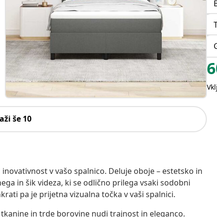
6
Vk
aži še 10
inovativnost v vašo spalnico. Deluje oboje – estetsko in
ga in šik videza, ki se odlično prilega vsaki sodobni
rati pa je prijetna vizualna točka v vaši spalnici.
e tkanine in trde borovine nudi trajnost in eleganco.