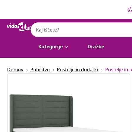
Prejšnja
Naslednja
Kategorije
Dražbe
Domov
Pohištvo
Postelje in dodatki
Postelje in p