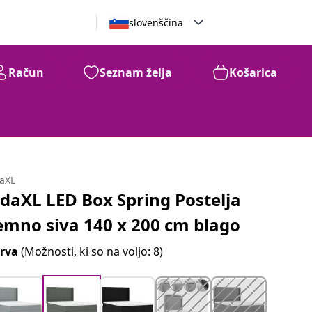
slovenščina
Račun
Seznam želja
Košarica
daXL
idaXL LED Box Spring Postelja
emno siva 140 x 200 cm blago
rva
(Možnosti, ki so na voljo: 8)