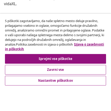
vidaXL.
Our social media accounts
S piškotki zagotavljamo, da naše spletno mesto deluje pravilno,
prilagajamo vsebino in oglase, omogočamo funkcije družabnih
omrežij, analiziramo omrežni promet in prilagojene oglase. Podatke
o vaši uporabi našega spletnega mesta delimo s svojimi partnerji, ki
Odstop od pogodbe
delujejo na področjih družabnih omrežij, oglaševanja in
analize.Politika zasebnosti in izjava o piškotkih
Izjava o zasebnosti
Oddaj zahtevek za odstop od naročila.
in piškotkih
Odstop od pogodbe
Sprejmi vse piškotke
Zavrni vse
Podpora za stranke
Nastavitve piškotkov
Poslovanje
vidaXL