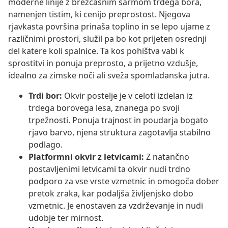
moderne linije z brezčasnim šarmom trdega bora,
namenjen tistim, ki cenijo preprostost. Njegova
rjavkasta površina prinaša toplino in se lepo ujame z
različnimi prostori, služil pa bo kot prijeten osrednji
del katere koli spalnice. Ta kos pohištva vabi k
sprostitvi in ponuja preprosto, a prijetno vzdušje,
idealno za zimske noči ali sveža spomladanska jutra.
Trdi bor:
Okvir postelje je v celoti izdelan iz
trdega borovega lesa, znanega po svoji
trpežnosti. Ponuja trajnost in poudarja bogato
rjavo barvo, njena struktura zagotavlja stabilno
podlago.
Platformni okvir z letvicami:
Z natančno
postavljenimi letvicami ta okvir nudi trdno
podporo za vse vrste vzmetnic in omogoča dober
pretok zraka, kar podaljša življenjsko dobo
vzmetnic. Je enostaven za vzdrževanje in nudi
udobje ter mirnost.