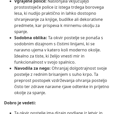
Vgrajene police:
Naslonjala vključujejo
prostostoječe police iz istega trdega borovega
lesa, ki nudijo praktično in lahko dostopno
shranjevanje za knjige, budilke ali dekorativne
predmete, kar prispeva k mirnemu okolju za
spanje.
Sodobna oblika:
Ta okvir postelje se ponaša s
sodobnim dizajnom s čistimi linijami, ki se
naravno ujema v katero koli moderno okolje.
Idealno za tiste, ki želijo vnesti mir in
funkcionalnost v svojo spalnico.
Navodila za nego:
Ohranjaj dolgotrajnost svoje
postelje z rednim brisanjem s suho krpo. Ta
preprost postopek vzdrževanja ohranja posteljo
čisto ter zdrave naravne rjave odtenke in prijetno
okolje za spanje.
Dobro je vedeti:
Ta okvir postelje ima dizajn podlage iz letvic in