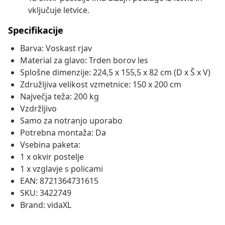
vključuje letvice.
Specifikacije
Barva: Voskast rjav
Material za glavo: Trden borov les
Splošne dimenzije: 224,5 x 155,5 x 82 cm (D x Š x V)
Združljiva velikost vzmetnice: 150 x 200 cm
Največja teža: 200 kg
Vzdržljivo
Samo za notranjo uporabo
Potrebna montaža: Da
Vsebina paketa:
1 x okvir postelje
1 x vzglavje s policami
EAN: 8721364731615
SKU: 3422749
Brand: vidaXL