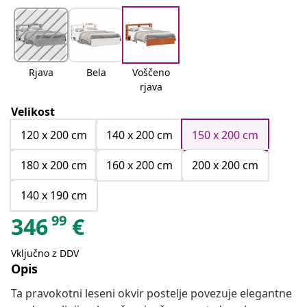
Rjava
Bela
Voščeno
rjava
Velikost
120 x 200 cm
140 x 200 cm
150 x 200 cm
180 x 200 cm
160 x 200 cm
200 x 200 cm
140 x 190 cm
99
346
€
Vključno z DDV
Opis
Ta pravokotni leseni okvir postelje povezuje elegantne