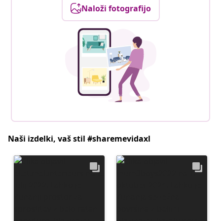
Naloži fotografijo
Naši izdelki, vaš stil #sharemevidaxl