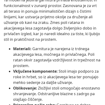
Ta moderna jedilna garnitura prinaša enostavnost in
funkcionalnost v zunanji prostor. Zasnovana je za vrt
ali teraso in ponuja minimalističen dizajn s čistimi
linijami, kar ustvarja prijetno okolje za druženje ali
uživanje ob kavi na zraku. Zmes poli ratana in
akacijevega lesa zagotavlja dolgo življenjsko dobo in
privlačen izgled, kar jo naredi idealno za tiste, ki ljubijo
stil in praktičnost na prostem.
Materiali:
Garnitura je narejena iz trdnega
akacijevega lesa, močnega in privlačnega. Poli
ratan okvir zagotavlja vzdržljivost in trpežnost na
prostem.
Vključene komponente:
Stoli imajo podporo za
roke in hrbet, so iz akacijevega lesa ter ponujajo
mehko sedenje za daljše uživanje.
Oblikovanje:
Zložljivi stoli omogočajo enostavno
shranjevanje. Odstranljive blazine s zadrgo pa
olajšajo čiščenje.