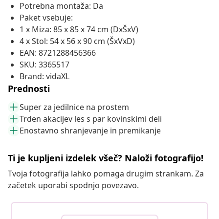
Potrebna montaža: Da
Paket vsebuje:
1 x Miza: 85 x 85 x 74 cm (DxŠxV)
4 x Stol: 54 x 56 x 90 cm (ŠxVxD)
EAN: 8721288456366
SKU: 3365517
Brand: vidaXL
Prednosti
Super za jedilnice na prostem
Trden akacijev les s par kovinskimi deli
Enostavno shranjevanje in premikanje
Ti je kupljeni izdelek všeč? Naloži fotografijo!
Tvoja fotografija lahko pomaga drugim strankam. Za
začetek uporabi spodnjo povezavo.