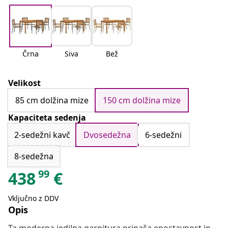
Črna
Siva
Bež
Velikost
85 cm dolžina mize
150 cm dolžina mize
Kapaciteta sedenja
2-sedežni kavč
Dvosedežna
6-sedežni
8-sedežna
99
438
€
Vključno z DDV
Opis