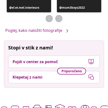
Objavo
el.et.mel.interieurs
Objavo
mum3boys2022
je
je
objavil
objavil
Poglej, kako naložiti fotografije
Stopi v stik z nami!
Pojdi v center za pomoč
Priporočeno
Klepetaj z nami