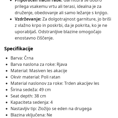
Priporočen način rabe:
Garnitura se dobro
prilega vsakemu vrtu ali terasi, idealna je za
druženje, obedovanje ali samo ležanje s knjigo.
Vzdrževanje:
Za dolgotrajnost garniture, jo briši
z vlažno krpo in poskrbi, da je pokrita, ko je ne
uporabljaš. Odstranljive blazine omogočajo
enostavno čiščenje.
Specifikacije
Barva: Črna
Barva naslona za roke: Rjava
Material: Masiven les akacije
Okvir material: Poli ratan
Material naslonov za roke: Trden akacijev les
Širina sedeža: 49 cm
Seat depth: 38 cm
Kapaciteta sedenja: 4
Nastavljiv tip: Zložijo se eden na drugega
Blazina vključena: Ne