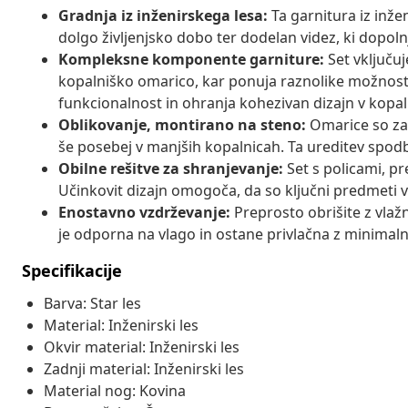
Gradnja iz inženirskega lesa:
Ta garnitura iz inžen
dolgo življenjsko dobo ter dodelan videz, ki dopol
Kompleksne komponente garniture:
Set vključu
kopalniško omarico, kar ponuja raznolike možnos
funkcionalnost in ohranja kohezivan dizajn v kopaln
Oblikovanje, montirano na steno:
Omarice so za
še posebej v manjših kopalnicah. Ta ureditev spodb
Obilne rešitve za shranjevanje:
Set s policami, pr
Učinkovit dizajn omogoča, da so ključni predmeti v
Enostavno vzdrževanje:
Preprosto obrišite z vlažn
je odporna na vlago in ostane privlačna z minimal
Specifikacije
Barva: Star les
Material: Inženirski les
Okvir material: Inženirski les
Zadnji material: Inženirski les
Material nog: Kovina