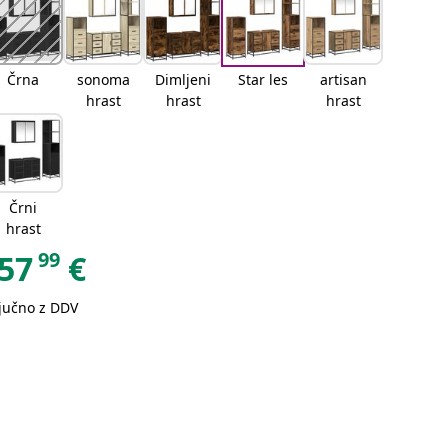
Črna
sonoma
Dimljeni
Star les
artisan
hrast
hrast
hrast
Črni
hrast
99
57
€
ljučno z DDV