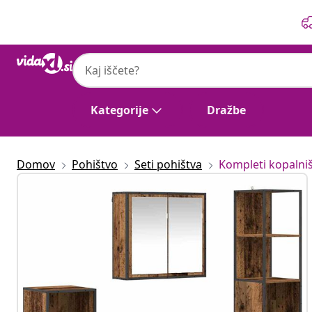
Prejšnja
Naslednja
Kategorije
Dražbe
Domov
Pohištvo
Seti pohištva
Kompleti kopalni