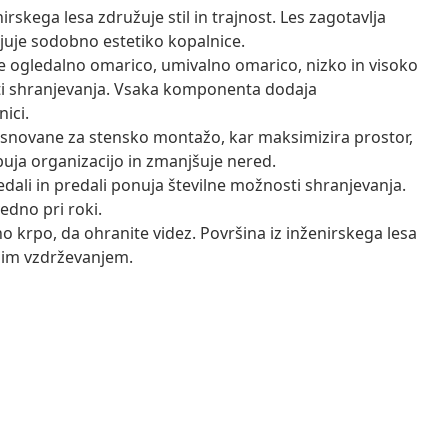
irskega lesa združuje stil in trajnost. Les zagotavlja
njuje sodobno estetiko kopalnice.
je ogledalno omarico, umivalno omarico, nizko in visoko
ti shranjevanja. Vsaka komponenta dodaja
ici.
snovane za stensko montažo, kar maksimizira prostor,
uja organizacijo in zmanjšuje nered.
edali in predali ponuja številne možnosti shranjevanja.
edno pri roki.
o krpo, da ohranite videz. Površina iz inženirskega lesa
nim vzdrževanjem.