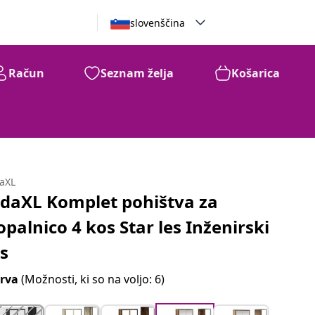
slovenščina
Račun
Seznam želja
Košarica
daXL
idaXL Komplet pohištva za
opalnico 4 kos Star les Inženirski
es
rva
(Možnosti, ki so na voljo: 6)