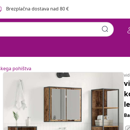
Brezplačna dostava nad 80 €
škega pohištva
vi
v
k
l
Ba