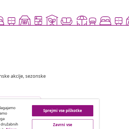
nske akcije, sezonske
top od pogodbe
ilagajamo
Sprejmi vse piškotke
iramo
ega
h družabnih
Zavrni vse
vidaXL