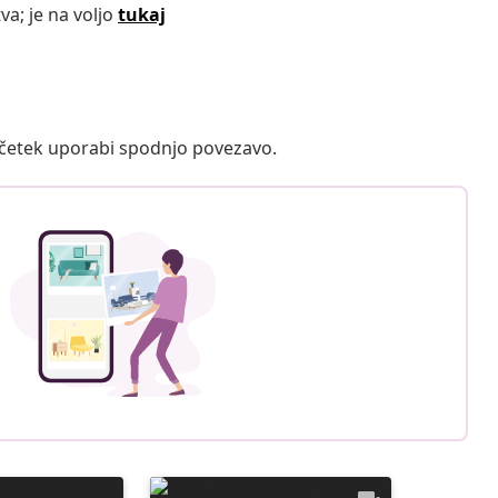
va; je na voljo
tukaj
ačetek uporabi spodnjo povezavo.