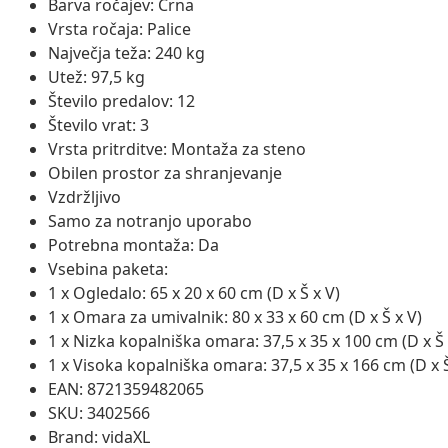
Barva ročajev: Črna
Vrsta ročaja: Palice
Največja teža: 240 kg
Utež: 97,5 kg
Število predalov: 12
Število vrat: 3
Vrsta pritrditve: Montaža za steno
Obilen prostor za shranjevanje
Vzdržljivo
Samo za notranjo uporabo
Potrebna montaža: Da
Vsebina paketa:
1 x Ogledalo: 65 x 20 x 60 cm (D x Š x V)
1 x Omara za umivalnik: 80 x 33 x 60 cm (D x Š x V)
1 x Nizka kopalniška omara: 37,5 x 35 x 100 cm (D x Š 
1 x Visoka kopalniška omara: 37,5 x 35 x 166 cm (D x Š
EAN: 8721359482065
SKU: 3402566
Brand: vidaXL