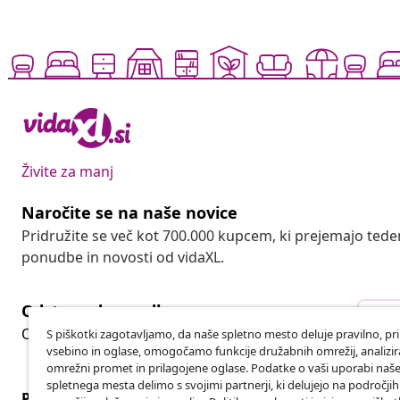
Živite za manj
Naročite se na naše novice
Pridružite se več kot 700.000 kupcem, ki prejemajo tede
ponudbe in novosti od vidaXL.
Odstop od pogodbe
Ods
Oddaj zahtevek za odstop od naročila.
S piškotki zagotavljamo, da naše spletno mesto deluje pravilno, pr
vsebino in oglase, omogočamo funkcije družabnih omrežij, analiz
omrežni promet in prilagojene oglase. Podatke o vaši uporabi naš
spletnega mesta delimo s svojimi partnerji, ki delujejo na področji
Podpora za stranke
Poslovanje