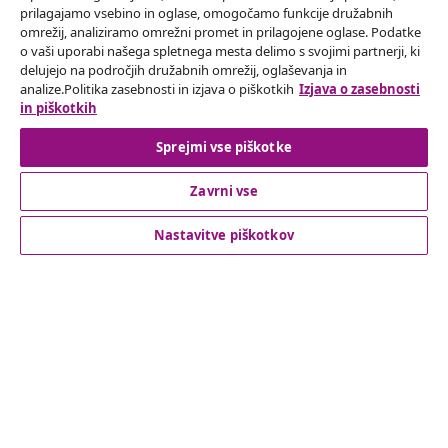
prilagajamo vsebino in oglase, omogočamo funkcije družabnih
omrežij, analiziramo omrežni promet in prilagojene oglase. Podatke
Odstop od pogodbe
o vaši uporabi našega spletnega mesta delimo s svojimi partnerji, ki
delujejo na področjih družabnih omrežij, oglaševanja in
Oddaj zahtevek za odstop od naročila.
analize.Politika zasebnosti in izjava o piškotkih
Izjava o zasebnosti
in piškotkih
Odstop od pogodbe
Sprejmi vse piškotke
Zavrni vse
Podpora za stranke
Nastavitve piškotkov
Poslovanje
vidaXL
Odkrijte več