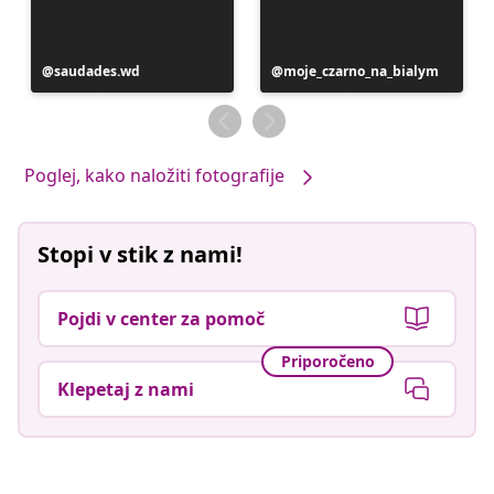
Objavo
saudades.wd
Objavo
moje_czarno_na_bialym
je
je
objavil
objavil
Poglej, kako naložiti fotografije
Stopi v stik z nami!
Pojdi v center za pomoč
Priporočeno
Klepetaj z nami