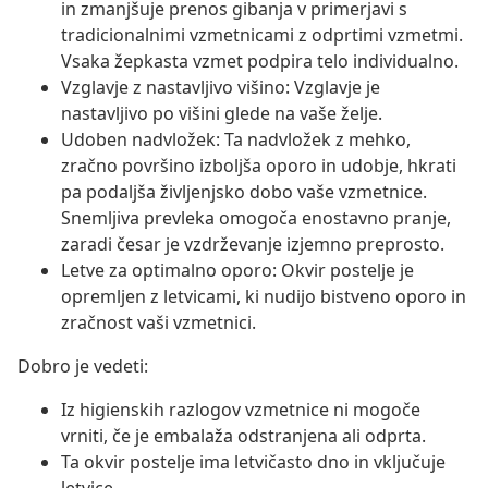
in zmanjšuje prenos gibanja v primerjavi s
tradicionalnimi vzmetnicami z odprtimi vzmetmi.
Vsaka žepkasta vzmet podpira telo individualno.
Vzglavje z nastavljivo višino: Vzglavje je
nastavljivo po višini glede na vaše želje.
Udoben nadvložek: Ta nadvložek z mehko,
zračno površino izboljša oporo in udobje, hkrati
pa podaljša življenjsko dobo vaše vzmetnice.
Snemljiva prevleka omogoča enostavno pranje,
zaradi česar je vzdrževanje izjemno preprosto.
Letve za optimalno oporo: Okvir postelje je
opremljen z letvicami, ki nudijo bistveno oporo in
zračnost vaši vzmetnici.
Dobro je vedeti:
Iz higienskih razlogov vzmetnice ni mogoče
vrniti, če je embalaža odstranjena ali odprta.
Ta okvir postelje ima letvičasto dno in vključuje