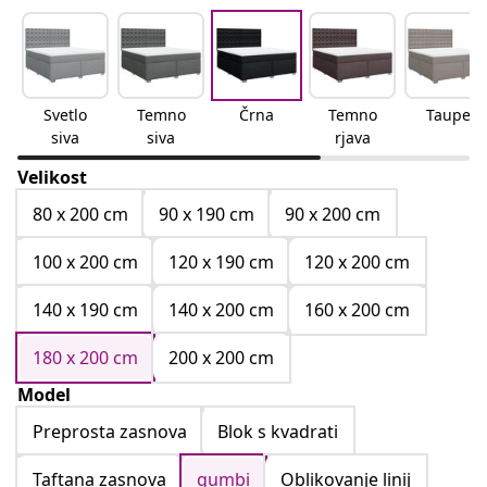
Svetlo
Temno
Črna
Temno
Taupe
siva
siva
rjava
Velikost
80 x 200 cm
90 x 190 cm
90 x 200 cm
100 x 200 cm
120 x 190 cm
120 x 200 cm
140 x 190 cm
140 x 200 cm
160 x 200 cm
180 x 200 cm
200 x 200 cm
Model
Preprosta zasnova
Blok s kvadrati
Taftana zasnova
gumbi
Oblikovanje linij