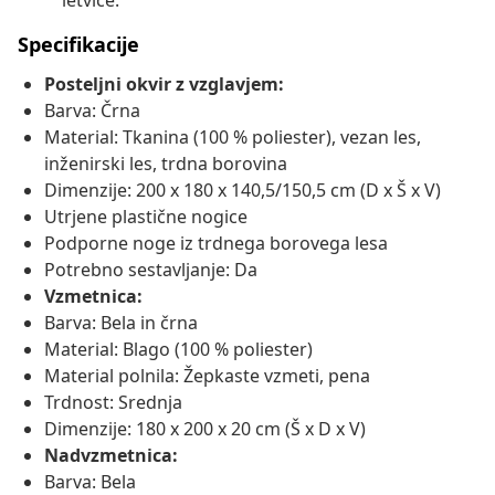
letvice.
Specifikacije
Posteljni okvir z vzglavjem:
Barva: Črna
Material: Tkanina (100 % poliester), vezan les,
inženirski les, trdna borovina
Dimenzije: 200 x 180 x 140,5/150,5 cm (D x Š x V)
Utrjene plastične nogice
Podporne noge iz trdnega borovega lesa
Potrebno sestavljanje: Da
Vzmetnica:
Barva: Bela in črna
Material: Blago (100 % poliester)
Material polnila: Žepkaste vzmeti, pena
Trdnost: Srednja
Dimenzije: 180 x 200 x 20 cm (Š x D x V)
Nadvzmetnica:
Barva: Bela