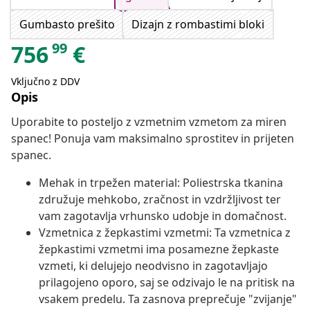
Gumbasto prešito
Dizajn z rombastimi bloki
99
756
€
Vključno z DDV
Opis
Uporabite to posteljo z vzmetnim vzmetom za miren
spanec! Ponuja vam maksimalno sprostitev in prijeten
spanec.
Mehak in trpežen material: Poliestrska tkanina
združuje mehkobo, zračnost in vzdržljivost ter
vam zagotavlja vrhunsko udobje in domačnost.
Vzmetnica z žepkastimi vzmetmi: Ta vzmetnica z
žepkastimi vzmetmi ima posamezne žepkaste
vzmeti, ki delujejo neodvisno in zagotavljajo
prilagojeno oporo, saj se odzivajo le na pritisk na
vsakem predelu. Ta zasnova preprečuje "zvijanje"