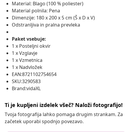
Material: Blago (100 % poliester)
Material polnila: Pena
Dimenzije: 180 x 200 x 5 cm (Š x D x V)
Odstranljiva in pralna prevleka
Paket vsebuje:
1 x Posteljni okvir
1 x Vzglavje
1 x Vzmetnica
1 x Nadvložek
EAN:8721102754654
SKU:3290583
Brand:vidaXL
Ti je kupljeni izdelek všeč? Naloži fotografijo!
Tvoja fotografija lahko pomaga drugim strankam. Za
začetek uporabi spodnjo povezavo.