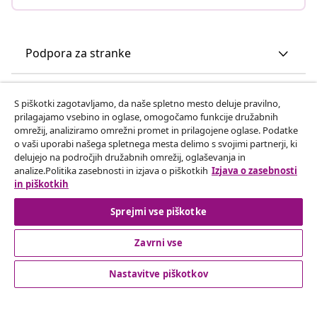
Podpora za stranke
Poslovanje
S piškotki zagotavljamo, da naše spletno mesto deluje pravilno,
prilagajamo vsebino in oglase, omogočamo funkcije družabnih
omrežij, analiziramo omrežni promet in prilagojene oglase. Podatke
vidaXL
o vaši uporabi našega spletnega mesta delimo s svojimi partnerji, ki
delujejo na področjih družabnih omrežij, oglaševanja in
analize.Politika zasebnosti in izjava o piškotkih
Izjava o zasebnosti
Odkrijte več
in piškotkih
Sprejmi vse piškotke
Zavrni vse
Nastavitve piškotkov
© 2008-2026 vidaXL Spletna stran www.vidaxl.si je last vidaXL
Marketplace Europe B.V.