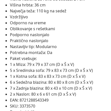
Višina hrbta: 36 cm
Največja teža: 110 kg na sedež
Vzdržljivo
Odporno na vreme
Oblikovanje s rešetkami
Podporno naslonjalo
Praktično naslonjalo
Nastavljiv tip: Modularno
Potrebna montaža: Da
Paket vsebuje:
1 x Miza: 79 x 79 x 37 cm (D x Š x V)
5 x Sredinska sofa: 79 x 83 x 73 cm (D x Š x V)
1 x Kotna sofa: 83 x 83 x 73 cm (D x Š x V)
6 x Sedežna blazina: 80 x 80 x 8 cm (D x Š x V)
7 x Zadnja blazina: 80 x 43 x 10 cm (D x Š x V)
2 x Naslon: 80 x 6 x 61 cm (D x Š x V)
EAN: 8721288543349
SKU: 3373570