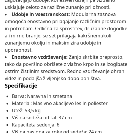
zagotavljajo udobje, koheziven dizajn pa vizualno
usklajuje celoto za različne zunanjo priložnosti.
Udobje in vsestranskost:
Modularna zasnova
omogoča enostavno prilagajanje različnim prostorom
in potrebam. Odlična za sprostitev, družabne dogodke
ali mirno branje, se set prilagaja kakršnemukoli
zunanjemu okolju in maksimizira udobje in
uporabnost.
Enostavno vzdrževanje:
Zanjo skrbite preprosto,
tako da površino obrišete z vlažno krpo in se izogibate
ostrim čistilnim sredstvom. Redno vzdrževanje ohrani
videz in podaljša življenjsko dobo pohištva.
Specifikacije
Barva: Naravna in smetana
Material: Masivno akacijevo les in poliester
Utež: 53,5 kg
Višina sedeža od tal: 37 cm
Kapaciteta sedenja: 6
Višina naslona za roke od sedeža: 24 cm