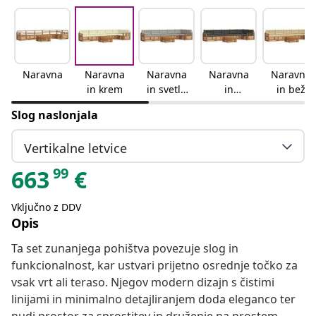
Naravna
Naravna
Naravna
Naravna
Naravna
in krem
in svetlo
in
in bež
siva
antracitn
Slog naslonjala
a
Vertikalne letvice
99
663
€
Vključno z DDV
Opis
Ta set zunanjega pohištva povezuje slog in
funkcionalnost, kar ustvari prijetno osrednje točko za
vsak vrt ali teraso. Njegov modern dizajn s čistimi
linijami in minimalno detajliranjem doda eleganco ter