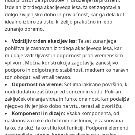
nudi prostor za sprostitev in druženje na prostem.
Izdelan iz trdega akacijevega lesa, ta set zagotavlja
dolgo življenjsko dobo in privlačnost, kar ga dela kot
idealno izbiro za tiste, ki želijo praktično in lepo
zunanjo opremo.
Vzdržljiv trden akacijev les:
Ta set zunanjega
pohištva je zasnovan iz trdega akacijevega lesa, kar
mu daje vzdržljivost in odpornost proti vremenskim
vplivom. Močna konstrukcija zagotavlja zanesljivo
podporo in dolgotrajno stabilnost, medtem ko naravni
ton obogati vaš vrt ali teraso.
Odpornost na vreme:
Set ima lakirano površino, ki
nudi dodatno zaščito pred soncem in vodo. Poliran
zaključek ohranja videz in funkcionalnost, kar podaljša
njegovo življenjsko dobo na vrtu, terasi ali dvorišču.
Komponenti in dizajn:
Vsaka komponenta, od
naslonov za roke do hrbtnih naslonov, je zasnovana
tako, da služi tako stilu kot funkciji. Podporni elementi